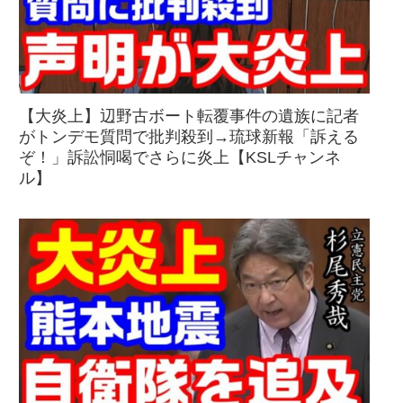
【大炎上】辺野古ボート転覆事件の遺族に記者
がトンデモ質問で批判殺到→琉球新報「訴える
ぞ！」訴訟恫喝でさらに炎上【KSLチャンネ
ル】