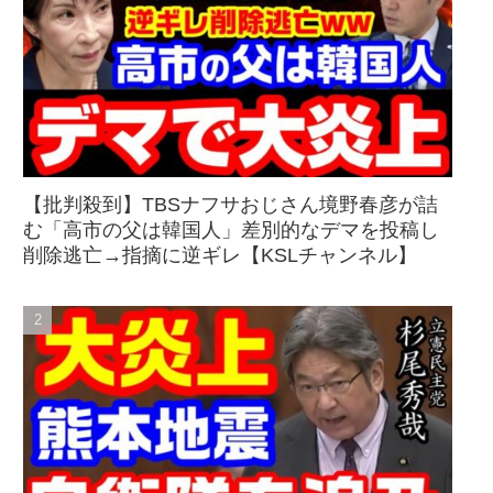
【批判殺到】TBSナフサおじさん境野春彦が詰
む「高市の父は韓国人」差別的なデマを投稿し
削除逃亡→指摘に逆ギレ【KSLチャンネル】