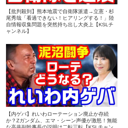
【批判殺到】熊本地震で自衛隊派遣→立憲・杉
尾秀哉「看過できない！ヒアリングする！」陸
自情報収集問題を突然持ち出し大炎上【KSLチ
ャンネル】
【内ゲバ】れいわローテーション廃止か存続
か？Zガンダム、エマ・シーン声優が激怒！無能
な高井副幹事長の説明は二転三転【KSLチャン