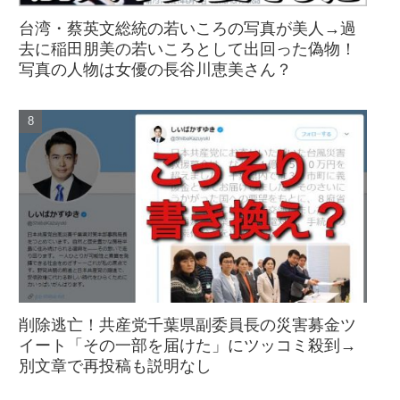
台湾・蔡英文総統の若いころの写真が美人→過
去に稲田朋美の若いころとして出回った偽物！
写真の人物は女優の長谷川恵美さん？
削除逃亡！共産党千葉県副委員長の災害募金ツ
イート「その一部を届けた」にツッコミ殺到→
別文章で再投稿も説明なし