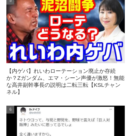
【内ゲバ】れいわローテーション廃止か存続
か？Zガンダム、エマ・シーン声優が激怒！無能
な高井副幹事長の説明は二転三転【KSLチャン
ネル】