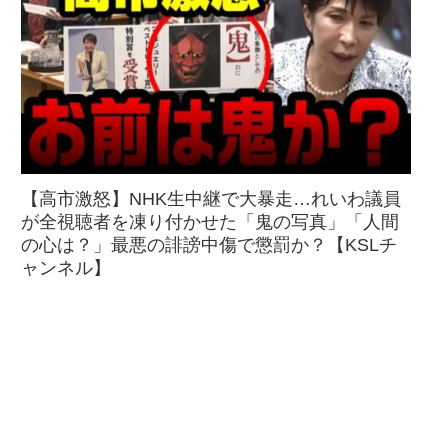
【高市激怒】NHK生中継で大暴走…れいわ議員
が全視聴者を凍り付かせた「鬼の写真」「人間
の心は？」最悪の誹謗中傷で懲罰か？【KSLチ
ャンネル】