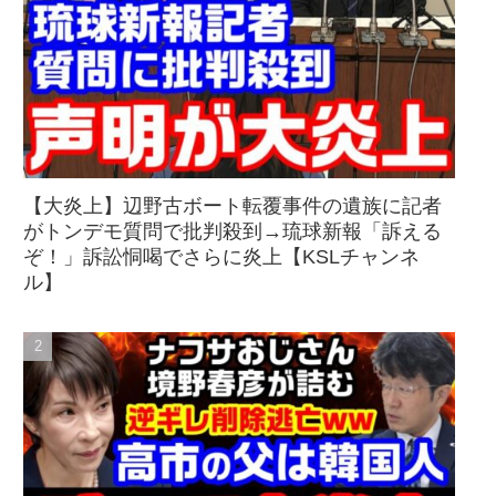
【大炎上】辺野古ボート転覆事件の遺族に記者
がトンデモ質問で批判殺到→琉球新報「訴える
ぞ！」訴訟恫喝でさらに炎上【KSLチャンネ
ル】