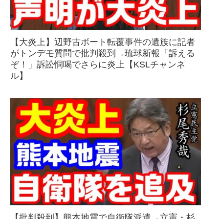
【大炎上】辺野古ボート転覆事件の遺族に記者
がトンデモ質問で批判殺到→琉球新報「訴える
ぞ！」訴訟恫喝でさらに炎上【KSLチャンネ
ル】
【批判殺到】熊本地震で自衛隊派遣→立憲・杉