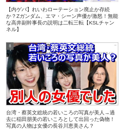
【内ゲバ】れいわローテーション廃止か存続
か？Zガンダム、エマ・シーン声優が激怒！無能
な高井副幹事長の説明は二転三転【KSLチャン
ネル】
台湾・蔡英文総統の若いころの写真が美人→過
去に稲田朋美の若いころとして出回った偽物！
写真の人物は女優の長谷川恵美さん？