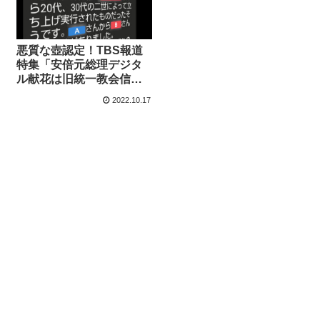
悪質な壺認定！TBS報道
特集「安倍元総理デジタ
ル献花は旧統一教会信者
が影響？」→虚偽情報を
2022.10.17
もとに決めつけ取材、公
式アカウントが報道を否
定する投稿