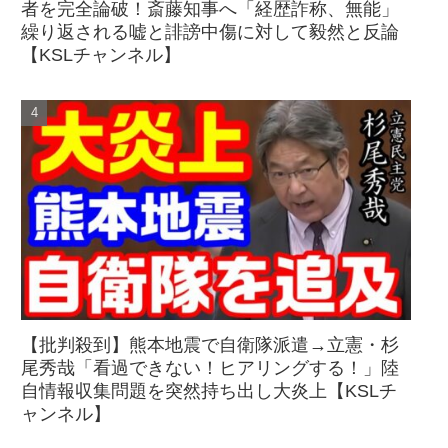
者を完全論破！斎藤知事へ「経歴詐称、無能」
繰り返される嘘と誹謗中傷に対して毅然と反論
【KSLチャンネル】
【批判殺到】熊本地震で自衛隊派遣→立憲・杉
尾秀哉「看過できない！ヒアリングする！」陸
自情報収集問題を突然持ち出し大炎上【KSLチ
ャンネル】