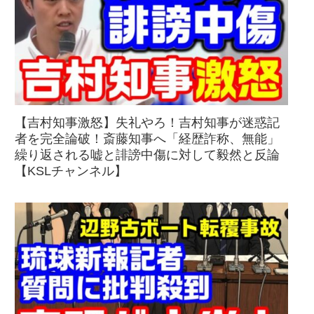
【吉村知事激怒】失礼やろ！吉村知事が迷惑記
者を完全論破！斎藤知事へ「経歴詐称、無能」
繰り返される嘘と誹謗中傷に対して毅然と反論
【KSLチャンネル】