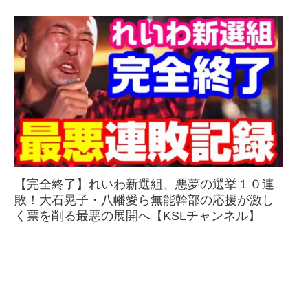
【完全終了】れいわ新選組、悪夢の選挙１０連
敗！大石晃子・八幡愛ら無能幹部の応援が激し
く票を削る最悪の展開へ【KSLチャンネル】