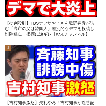
【批判殺到】TBSナフサおじさん境野春彦が詰
む「高市の父は韓国人」差別的なデマを投稿し
削除逃亡→指摘に逆ギレ【KSLチャンネル】
【吉村知事激怒】失礼やろ！吉村知事が迷惑記