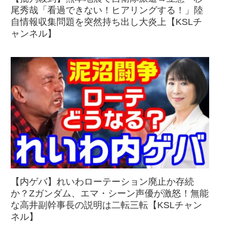
尾秀哉「看過できない！ヒアリングする！」陸
自情報収集問題を突然持ち出し大炎上【KSLチ
ャンネル】
【内ゲバ】れいわローテーション廃止か存続
か？Zガンダム、エマ・シーン声優が激怒！無能
な高井副幹事長の説明は二転三転【KSLチャン
ネル】