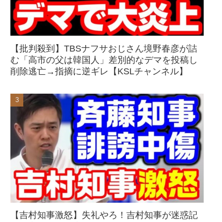
【批判殺到】TBSナフサおじさん境野春彦が詰
む「高市の父は韓国人」差別的なデマを投稿し
削除逃亡→指摘に逆ギレ【KSLチャンネル】
【吉村知事激怒】失礼やろ！吉村知事が迷惑記