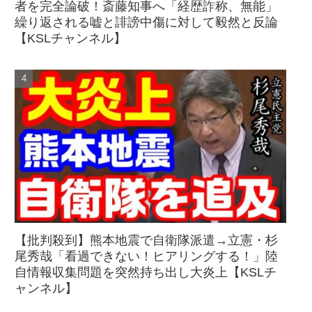
者を完全論破！斎藤知事へ「経歴詐称、無能」
繰り返される嘘と誹謗中傷に対して毅然と反論
【KSLチャンネル】
【批判殺到】熊本地震で自衛隊派遣→立憲・杉
尾秀哉「看過できない！ヒアリングする！」陸
自情報収集問題を突然持ち出し大炎上【KSLチ
ャンネル】