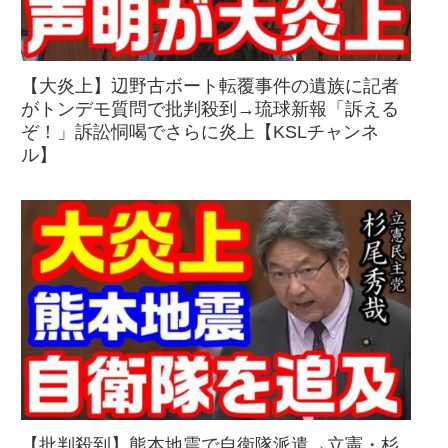
【大炎上】辺野古ボート転覆事件の遺族に記者
がトンデモ質問で批判殺到→琉球新報「訴える
ぞ！」訴訟恫喝でさらに炎上【KSLチャンネ
ル】
【批判殺到】熊本地震で自衛隊派遣→立憲・杉