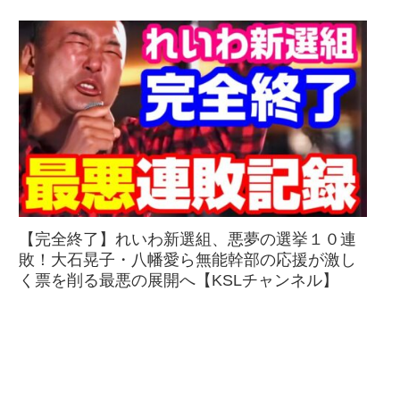
【完全終了】れいわ新選組、悪夢の選挙１０連
敗！大石晃子・八幡愛ら無能幹部の応援が激し
く票を削る最悪の展開へ【KSLチャンネル】