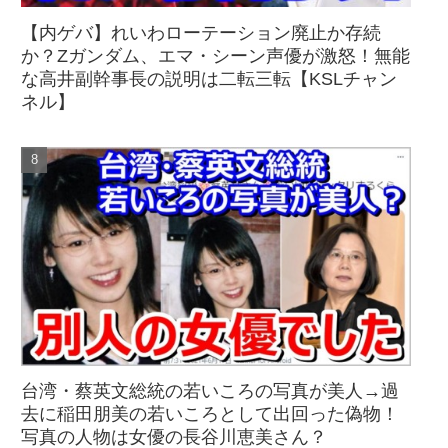
【内ゲバ】れいわローテーション廃止か存続
か？Zガンダム、エマ・シーン声優が激怒！無能
な高井副幹事長の説明は二転三転【KSLチャン
ネル】
台湾・蔡英文総統の若いころの写真が美人→過
去に稲田朋美の若いころとして出回った偽物！
写真の人物は女優の長谷川恵美さん？