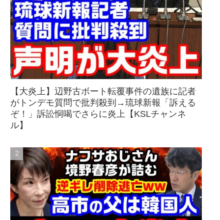
【大炎上】辺野古ボート転覆事件の遺族に記者
がトンデモ質問で批判殺到→琉球新報「訴える
ぞ！」訴訟恫喝でさらに炎上【KSLチャンネ
ル】