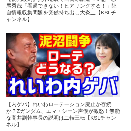
尾秀哉「看過できない！ヒアリングする！」陸
自情報収集問題を突然持ち出し大炎上【KSLチ
ャンネル】
【内ゲバ】れいわローテーション廃止か存続
か？Zガンダム、エマ・シーン声優が激怒！無能
な高井副幹事長の説明は二転三転【KSLチャン
ネル】