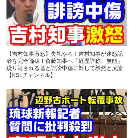
【吉村知事激怒】失礼やろ！吉村知事が迷惑記
者を完全論破！斎藤知事へ「経歴詐称、無能」
繰り返される嘘と誹謗中傷に対して毅然と反論
【KSLチャンネル】