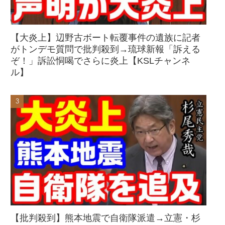
【大炎上】辺野古ボート転覆事件の遺族に記者
がトンデモ質問で批判殺到→琉球新報「訴える
ぞ！」訴訟恫喝でさらに炎上【KSLチャンネ
ル】
【批判殺到】熊本地震で自衛隊派遣→立憲・杉