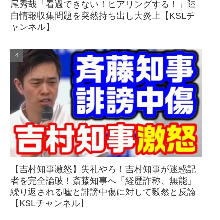
尾秀哉「看過できない！ヒアリングする！」陸
自情報収集問題を突然持ち出し大炎上【KSLチ
ャンネル】
【吉村知事激怒】失礼やろ！吉村知事が迷惑記
者を完全論破！斎藤知事へ「経歴詐称、無能」
繰り返される嘘と誹謗中傷に対して毅然と反論
【KSLチャンネル】