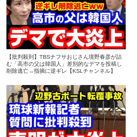
【批判殺到】TBSナフサおじさん境野春彦が詰
む「高市の父は韓国人」差別的なデマを投稿し
削除逃亡→指摘に逆ギレ【KSLチャンネル】