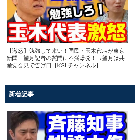
【激怒】勉強して来い！国民・玉木代表が東京
新聞・望月記者の質問に不満爆発！→望月は共
産党会見で告げ口【KSLチャンネル】
新着記事