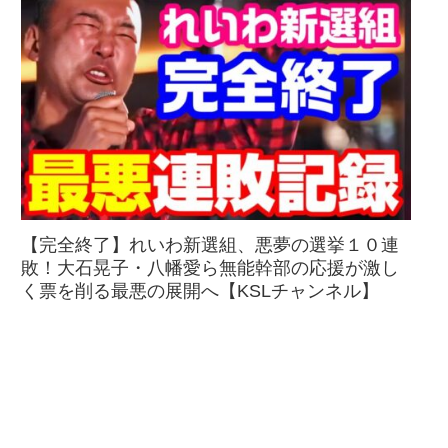
【完全終了】れいわ新選組、悪夢の選挙１０連
敗！大石晃子・八幡愛ら無能幹部の応援が激し
く票を削る最悪の展開へ【KSLチャンネル】