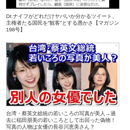
Dr.ナイフがどれだけヤバいか分かるツイート、
主権者たる国民を"観客"とする愚かさ【マガジン
198号】
台湾・蔡英文総統の若いころの写真が美人→過
去に稲田朋美の若いころとして出回った偽物！
写真の人物は女優の長谷川恵美さん？