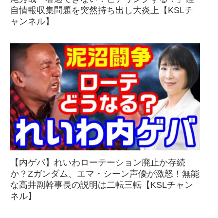
自情報収集問題を突然持ち出し大炎上【KSLチ
ャンネル】
【内ゲバ】れいわローテーション廃止か存続
か？Zガンダム、エマ・シーン声優が激怒！無能
な高井副幹事長の説明は二転三転【KSLチャン
ネル】