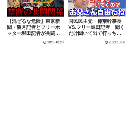
【混ぜるな危険】東京新
国民民主党・榛葉幹事長
聞・望月記者とフリーホ
VS.フリー堀田記者「聞く
ッター堀田記者が共闘？
だけ聞いて出て行っちゃ
伊藤詩織監督の映画”映像
った。ゴミまで置いてい
2025.10.28
2023.10.06
無断使用”の問題を追及
くの？お父さん自由だ
【KSLチャンネル】
ね」