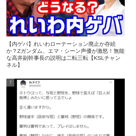
【内ゲバ】れいわローテーション廃止か存続
か？Zガンダム、エマ・シーン声優が激怒！無能
な高井副幹事長の説明は二転三転【KSLチャン
ネル】