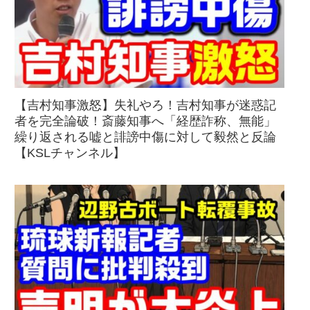
【吉村知事激怒】失礼やろ！吉村知事が迷惑記
者を完全論破！斎藤知事へ「経歴詐称、無能」
繰り返される嘘と誹謗中傷に対して毅然と反論
【KSLチャンネル】