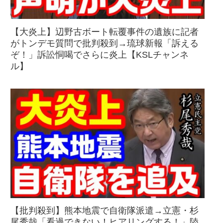
【大炎上】辺野古ボート転覆事件の遺族に記者
がトンデモ質問で批判殺到→琉球新報「訴える
ぞ！」訴訟恫喝でさらに炎上【KSLチャンネ
ル】
【批判殺到】熊本地震で自衛隊派遣→立憲・杉
尾秀哉「看過できない！ヒアリングする！」陸