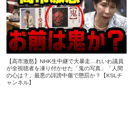
【高市激怒】NHK生中継で大暴走…れいわ議員
が全視聴者を凍り付かせた「鬼の写真」「人間
の心は？」最悪の誹謗中傷で懲罰か？【KSLチ
ャンネル】