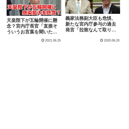
義家法務副大臣も危惧、
天皇陛下が五輪開催に懸
新たな宮内庁参与の過去
念？宮内庁長官「直接そ
発言「拉致なんて取り上
ういうお言葉を聞いたこ
げるのは日本外交として
とはない」→立憲「国民
2021.06.25
2020.06.20
恥ずかしい。あんな小さ
の不安を代弁していただ
な問題を」認識は改めら
いている」
れたのか？