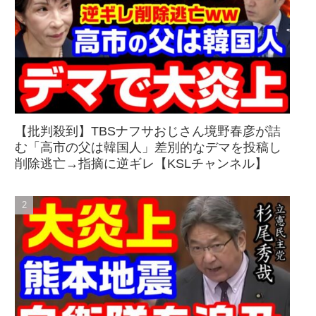
【批判殺到】TBSナフサおじさん境野春彦が詰
む「高市の父は韓国人」差別的なデマを投稿し
削除逃亡→指摘に逆ギレ【KSLチャンネル】