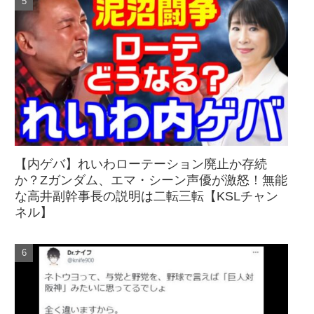
【内ゲバ】れいわローテーション廃止か存続
か？Zガンダム、エマ・シーン声優が激怒！無能
な高井副幹事長の説明は二転三転【KSLチャン
ネル】