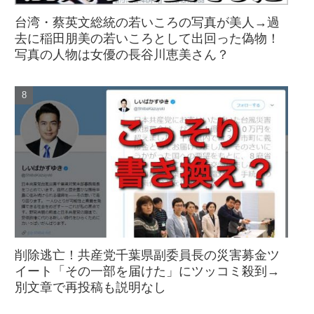
台湾・蔡英文総統の若いころの写真が美人→過
去に稲田朋美の若いころとして出回った偽物！
写真の人物は女優の長谷川恵美さん？
削除逃亡！共産党千葉県副委員長の災害募金ツ
イート「その一部を届けた」にツッコミ殺到→
別文章で再投稿も説明なし