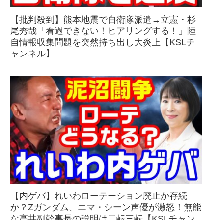
【批判殺到】熊本地震で自衛隊派遣→立憲・杉
尾秀哉「看過できない！ヒアリングする！」陸
自情報収集問題を突然持ち出し大炎上【KSLチ
ャンネル】
【内ゲバ】れいわローテーション廃止か存続
か？Zガンダム、エマ・シーン声優が激怒！無能
な高井副幹事長の説明は二転三転【KSLチャン