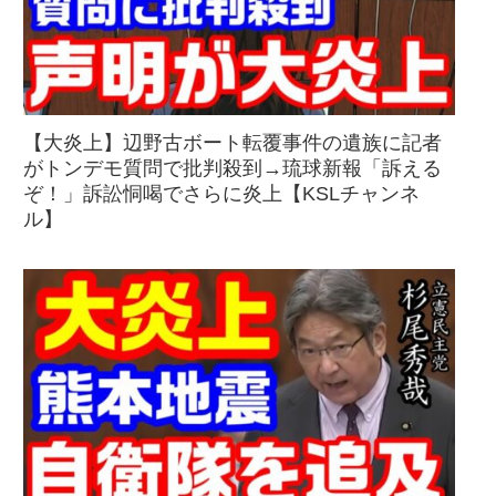
【大炎上】辺野古ボート転覆事件の遺族に記者
がトンデモ質問で批判殺到→琉球新報「訴える
ぞ！」訴訟恫喝でさらに炎上【KSLチャンネ
ル】