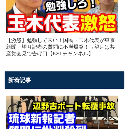
【激怒】勉強して来い！国民・玉木代表が東京
新聞・望月記者の質問に不満爆発！→望月は共
産党会見で告げ口【KSLチャンネル】
新着記事