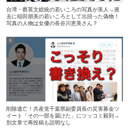
台湾・蔡英文総統の若いころの写真が美人→過
去に稲田朋美の若いころとして出回った偽物！
写真の人物は女優の長谷川恵美さん？
削除逃亡！共産党千葉県副委員長の災害募金ツ
イート「その一部を届けた」にツッコミ殺到→
別文章で再投稿も説明なし