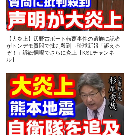
【大炎上】辺野古ボート転覆事件の遺族に記者
がトンデモ質問で批判殺到→琉球新報「訴える
ぞ！」訴訟恫喝でさらに炎上【KSLチャンネ
ル】