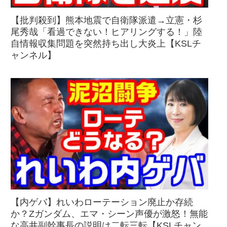
【批判殺到】熊本地震で自衛隊派遣→立憲・杉
尾秀哉「看過できない！ヒアリングする！」陸
自情報収集問題を突然持ち出し大炎上【KSLチ
ャンネル】
【内ゲバ】れいわローテーション廃止か存続
か？Zガンダム、エマ・シーン声優が激怒！無能
な高井副幹事長の説明は二転三転【KSLチャン