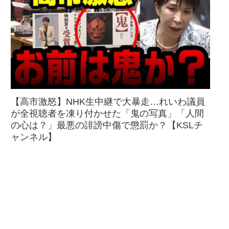
【高市激怒】NHK生中継で大暴走…れいわ議員
が全視聴者を凍り付かせた「鬼の写真」「人間
の心は？」最悪の誹謗中傷で懲罰か？【KSLチ
ャンネル】