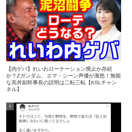
【内ゲバ】れいわローテーション廃止か存続
か？Zガンダム、エマ・シーン声優が激怒！無能
な高井副幹事長の説明は二転三転【KSLチャン
ネル】