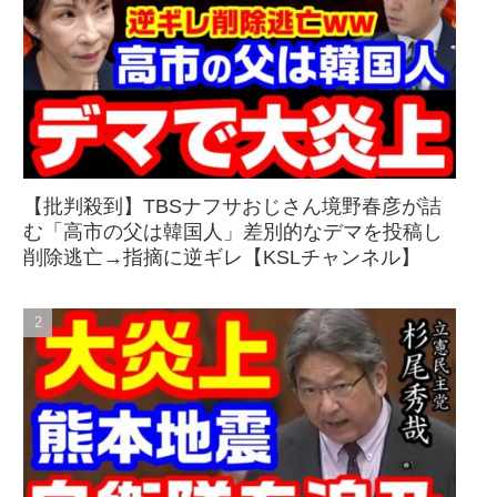
【批判殺到】TBSナフサおじさん境野春彦が詰
む「高市の父は韓国人」差別的なデマを投稿し
削除逃亡→指摘に逆ギレ【KSLチャンネル】