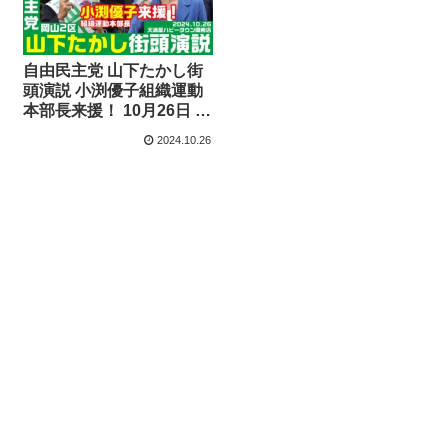
自由民主党 山下たかし街
頭演説 小渕優子組織運動
本部長来援！ 10月26日 天
満屋ハピータウン岡南店
2024.10.26
（岡山2区）衆院選
2024【KSLチャンネル】