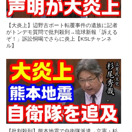
【大炎上】辺野古ボート転覆事件の遺族に記者
がトンデモ質問で批判殺到→琉球新報「訴える
ぞ！」訴訟恫喝でさらに炎上【KSLチャンネ
ル】
【批判殺到】熊本地震で自衛隊派遣→立憲・杉