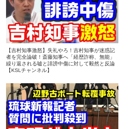
【吉村知事激怒】失礼やろ！吉村知事が迷惑記
者を完全論破！斎藤知事へ「経歴詐称、無能」
繰り返される嘘と誹謗中傷に対して毅然と反論
【KSLチャンネル】