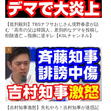
【批判殺到】TBSナフサおじさん境野春彦が詰
む「高市の父は韓国人」差別的なデマを投稿し
削除逃亡→指摘に逆ギレ【KSLチャンネル】
【吉村知事激怒】失礼やろ！吉村知事が迷惑記