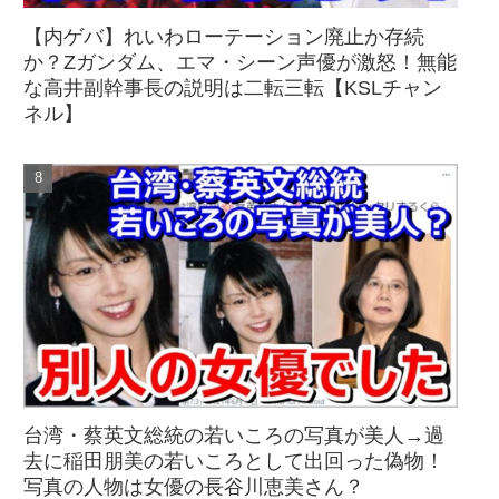
【内ゲバ】れいわローテーション廃止か存続
か？Zガンダム、エマ・シーン声優が激怒！無能
な高井副幹事長の説明は二転三転【KSLチャン
ネル】
台湾・蔡英文総統の若いころの写真が美人→過
去に稲田朋美の若いころとして出回った偽物！
写真の人物は女優の長谷川恵美さん？