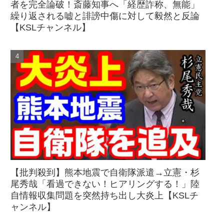
者を完全論破！斎藤知事へ「経歴詐称、無能」
繰り返される嘘と誹謗中傷に対して毅然と反論
【KSLチャンネル】
【批判殺到】熊本地震で自衛隊派遣→立憲・杉
尾秀哉「看過できない！ヒアリングする！」陸
自情報収集問題を突然持ち出し大炎上【KSLチ
ャンネル】