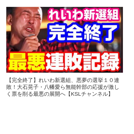
【完全終了】れいわ新選組、悪夢の選挙１０連
敗！大石晃子・八幡愛ら無能幹部の応援が激し
く票を削る最悪の展開へ【KSLチャンネル】