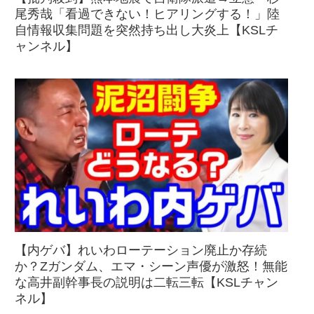
尾秀哉「看過できない！ヒアリングする！」陸
自情報収集問題を突然持ち出し大炎上【KSLチ
ャンネル】
【内ゲバ】れいわローテーション廃止か存続
か？Zガンダム、エマ・シーン声優が激怒！無能
な高井副幹事長の説明は二転三転【KSLチャン
ネル】