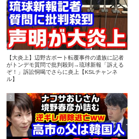
【大炎上】辺野古ボート転覆事件の遺族に記者
がトンデモ質問で批判殺到→琉球新報「訴える
ぞ！」訴訟恫喝でさらに炎上【KSLチャンネ
ル】