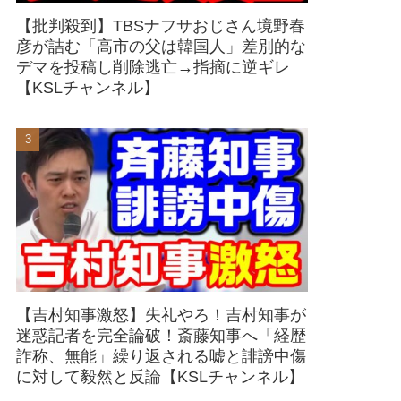
【批判殺到】TBSナフサおじさん境野春
彦が詰む「高市の父は韓国人」差別的な
デマを投稿し削除逃亡→指摘に逆ギレ
【KSLチャンネル】
【吉村知事激怒】失礼やろ！吉村知事が
迷惑記者を完全論破！斎藤知事へ「経歴
詐称、無能」繰り返される嘘と誹謗中傷
に対して毅然と反論【KSLチャンネル】