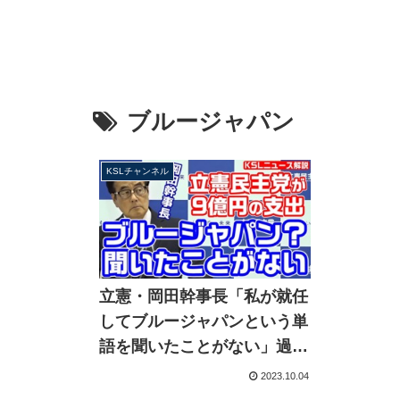
ブルージャパン
KSLチャンネル
立憲・岡田幹事長「私が就任
してブルージャパンという単
語を聞いたことがない」過去
に広報費など9億円の支出、
2023.10.04
現在は関係解消か？