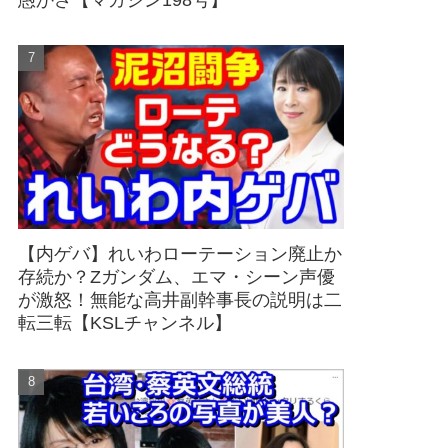
愚かさ【マガジン198号】
【内ゲバ】れいわローテーション廃止か
存続か？Zガンダム、エマ・シーン声優
が激怒！無能な高井副幹事長の説明は二
転三転【KSLチャンネル】