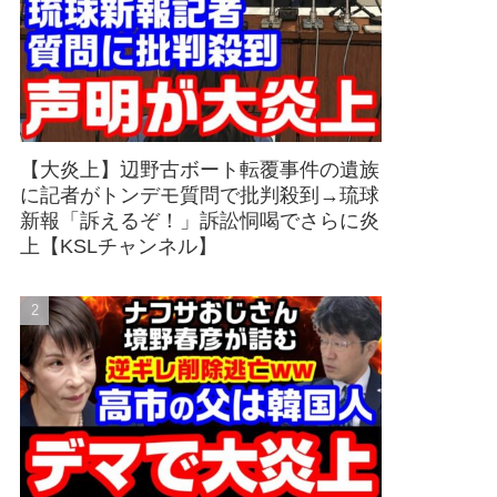
【大炎上】辺野古ボート転覆事件の遺族
に記者がトンデモ質問で批判殺到→琉球
新報「訴えるぞ！」訴訟恫喝でさらに炎
上【KSLチャンネル】