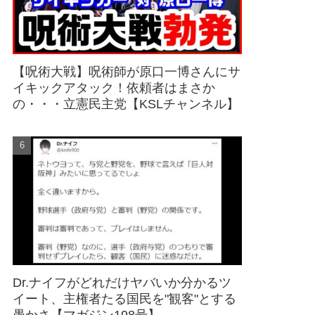
【呪術大戦】呪術師が原口一博さんにサ
イキックアタック！依頼者はまさか
の・・・立憲民主党【KSLチャンネル】
Dr.ナイフがどれだけヤバいか分かるツ
イート、主権者たる国民を"観客"とする