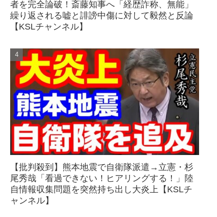
者を完全論破！斎藤知事へ「経歴詐称、無能」
繰り返される嘘と誹謗中傷に対して毅然と反論
【KSLチャンネル】
【批判殺到】熊本地震で自衛隊派遣→立憲・杉
尾秀哉「看過できない！ヒアリングする！」陸
自情報収集問題を突然持ち出し大炎上【KSLチ
ャンネル】