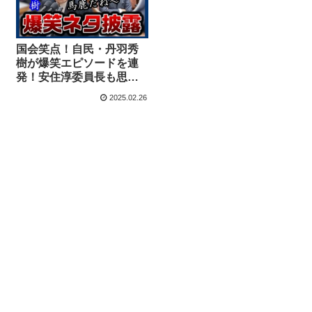
国会笑点！自民・丹羽秀
樹が爆笑エピソードを連
発！安住淳委員長も思わ
ず吹き出す【KSLチャン
2025.02.26
ネル】