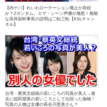
【内ゲバ】れいわローテーション廃止か存続
か？Zガンダム、エマ・シーン声優が激怒！無能
な高井副幹事長の説明は二転三転【KSLチャン
ネル】
台湾・蔡英文総統の若いころの写真が美人→過
去に稲田朋美の若いころとして出回った偽物！
写真の人物は女優の長谷川恵美さん？