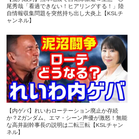
尾秀哉「看過できない！ヒアリングする！」陸
自情報収集問題を突然持ち出し大炎上【KSLチ
ャンネル】
【内ゲバ】れいわローテーション廃止か存続
か？Zガンダム、エマ・シーン声優が激怒！無能
な高井副幹事長の説明は二転三転【KSLチャン
ネル】