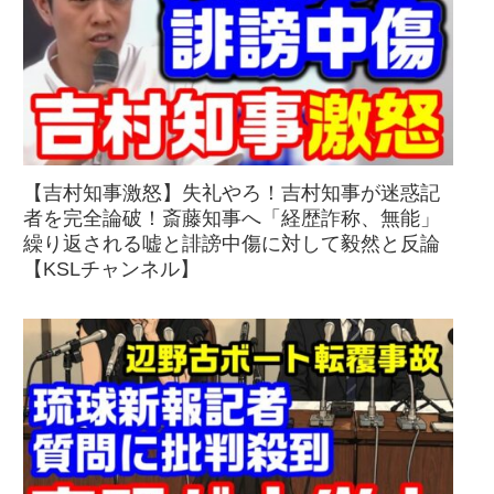
【吉村知事激怒】失礼やろ！吉村知事が迷惑記
者を完全論破！斎藤知事へ「経歴詐称、無能」
繰り返される嘘と誹謗中傷に対して毅然と反論
【KSLチャンネル】