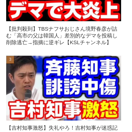
【批判殺到】TBSナフサおじさん境野春彦が詰
む「高市の父は韓国人」差別的なデマを投稿し
削除逃亡→指摘に逆ギレ【KSLチャンネル】
【吉村知事激怒】失礼やろ！吉村知事が迷惑記