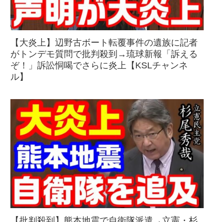
【大炎上】辺野古ボート転覆事件の遺族に記者
がトンデモ質問で批判殺到→琉球新報「訴える
ぞ！」訴訟恫喝でさらに炎上【KSLチャンネ
ル】
【批判殺到】熊本地震で自衛隊派遣→立憲・杉