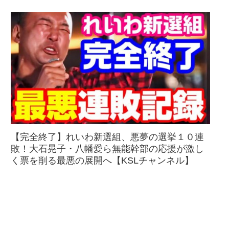
【完全終了】れいわ新選組、悪夢の選挙１０連
敗！大石晃子・八幡愛ら無能幹部の応援が激し
く票を削る最悪の展開へ【KSLチャンネル】