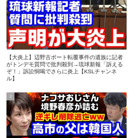
【大炎上】辺野古ボート転覆事件の遺族に記者
がトンデモ質問で批判殺到→琉球新報「訴える
ぞ！」訴訟恫喝でさらに炎上【KSLチャンネ
ル】