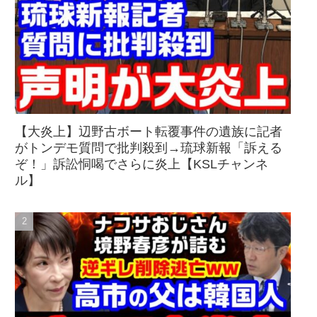
【大炎上】辺野古ボート転覆事件の遺族に記者
がトンデモ質問で批判殺到→琉球新報「訴える
ぞ！」訴訟恫喝でさらに炎上【KSLチャンネ
ル】