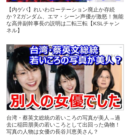
【内ゲバ】れいわローテーション廃止か存続
か？Zガンダム、エマ・シーン声優が激怒！無能
な高井副幹事長の説明は二転三転【KSLチャン
ネル】
台湾・蔡英文総統の若いころの写真が美人→過
去に稲田朋美の若いころとして出回った偽物！
写真の人物は女優の長谷川恵美さん？