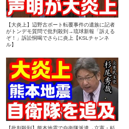
【大炎上】辺野古ボート転覆事件の遺族に記者
がトンデモ質問で批判殺到→琉球新報「訴える
ぞ！」訴訟恫喝でさらに炎上【KSLチャンネ
ル】
【批判殺到】熊本地震で自衛隊派遣→立憲・杉