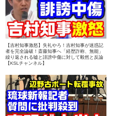
【吉村知事激怒】失礼やろ！吉村知事が迷惑記
者を完全論破！斎藤知事へ「経歴詐称、無能」
繰り返される嘘と誹謗中傷に対して毅然と反論
【KSLチャンネル】