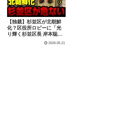
【独裁】杉並区が北朝鮮
化？区役所ロビーに「光
り輝く杉並区長 岸本聡子
様」区長肖像画を掲げ
2026.05.21
る、選挙前に個人崇拝と
神格化か【KSLチャンネ
ル】