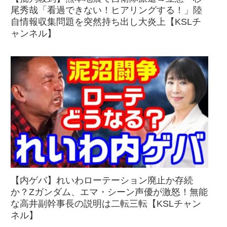
尾秀哉「看過できない！ヒアリングする！」陸
自情報収集問題を突然持ち出し大炎上【KSLチ
ャンネル】
【内ゲバ】れいわローテーション廃止か存続
か？Zガンダム、エマ・シーン声優が激怒！無能
な高井副幹事長の説明は二転三転【KSLチャン
ネル】