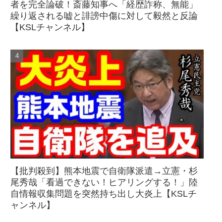
者を完全論破！斎藤知事へ「経歴詐称、無能」
繰り返される嘘と誹謗中傷に対して毅然と反論
【KSLチャンネル】
【批判殺到】熊本地震で自衛隊派遣→立憲・杉
尾秀哉「看過できない！ヒアリングする！」陸
自情報収集問題を突然持ち出し大炎上【KSLチ
ャンネル】