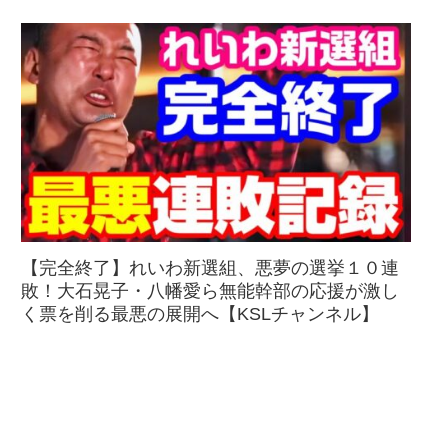
【完全終了】れいわ新選組、悪夢の選挙１０連
敗！大石晃子・八幡愛ら無能幹部の応援が激し
く票を削る最悪の展開へ【KSLチャンネル】