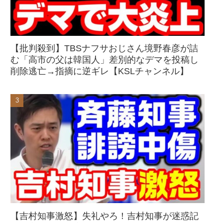
【批判殺到】TBSナフサおじさん境野春彦が詰
む「高市の父は韓国人」差別的なデマを投稿し
削除逃亡→指摘に逆ギレ【KSLチャンネル】
【吉村知事激怒】失礼やろ！吉村知事が迷惑記