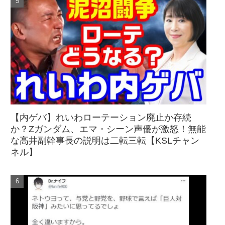
【内ゲバ】れいわローテーション廃止か存続
か？Zガンダム、エマ・シーン声優が激怒！無能
な高井副幹事長の説明は二転三転【KSLチャン
ネル】