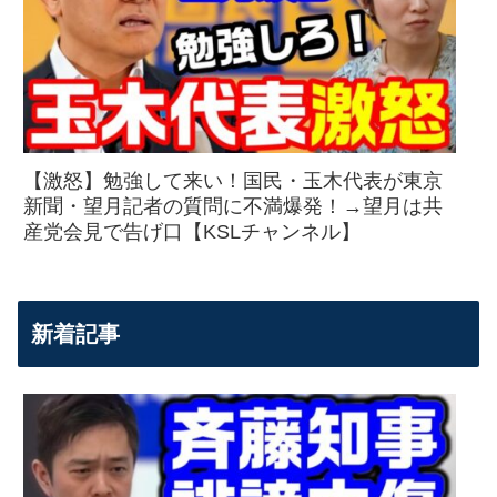
【激怒】勉強して来い！国民・玉木代表が東京
新聞・望月記者の質問に不満爆発！→望月は共
産党会見で告げ口【KSLチャンネル】
新着記事