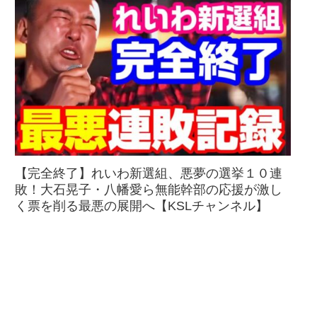
【完全終了】れいわ新選組、悪夢の選挙１０連
敗！大石晃子・八幡愛ら無能幹部の応援が激し
く票を削る最悪の展開へ【KSLチャンネル】