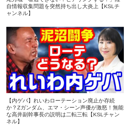
自情報収集問題を突然持ち出し大炎上【KSLチ
ャンネル】
【内ゲバ】れいわローテーション廃止か存続
か？Zガンダム、エマ・シーン声優が激怒！無能
な高井副幹事長の説明は二転三転【KSLチャン
ネル】