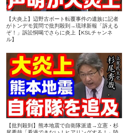
【大炎上】辺野古ボート転覆事件の遺族に記者
がトンデモ質問で批判殺到→琉球新報「訴える
ぞ！」訴訟恫喝でさらに炎上【KSLチャンネ
ル】
【批判殺到】熊本地震で自衛隊派遣→立憲・杉
尾秀哉「看過できない！ヒアリングする！」陸