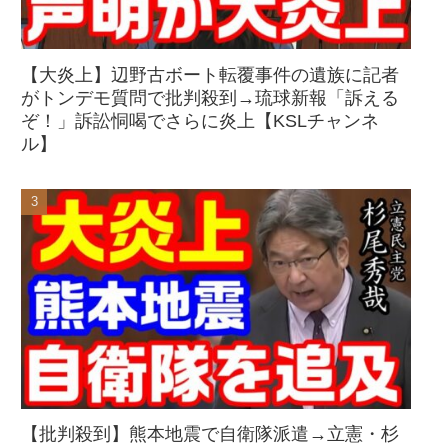
【大炎上】辺野古ボート転覆事件の遺族に記者
がトンデモ質問で批判殺到→琉球新報「訴える
ぞ！」訴訟恫喝でさらに炎上【KSLチャンネ
ル】
【批判殺到】熊本地震で自衛隊派遣→立憲・杉