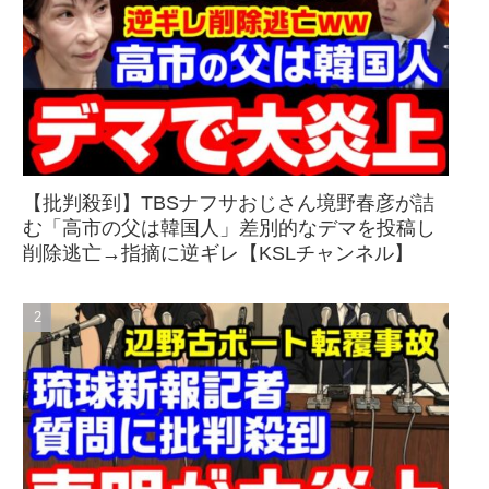
【批判殺到】TBSナフサおじさん境野春彦が詰
む「高市の父は韓国人」差別的なデマを投稿し
削除逃亡→指摘に逆ギレ【KSLチャンネル】