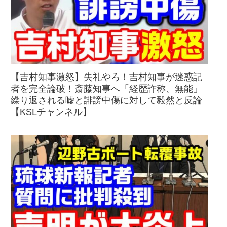
【吉村知事激怒】失礼やろ！吉村知事が迷惑記
者を完全論破！斎藤知事へ「経歴詐称、無能」
繰り返される嘘と誹謗中傷に対して毅然と反論
【KSLチャンネル】