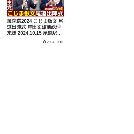
衆院選2024 こじま敏文 尾
道出陣式 岸田文雄前総理
来援 2024.10.15 尾道駅前
（広島5区）【KSLチャン
2024.10.15
ネル】