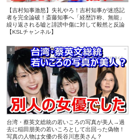
【吉村知事激怒】失礼やろ！吉村知事が迷惑記
者を完全論破！斎藤知事へ「経歴詐称、無能」
繰り返される嘘と誹謗中傷に対して毅然と反論
【KSLチャンネル】
台湾・蔡英文総統の若いころの写真が美人→過
去に稲田朋美の若いころとして出回った偽物！
写真の人物は女優の長谷川恵美さん？