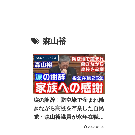
森山裕
KSLチャンネル
涙の謝辞！防空壕で産まれ働
きながら高校を卒業した自民
党・森山裕議員が永年在職25
年を支えた家族に感謝の言葉
2023.04.29