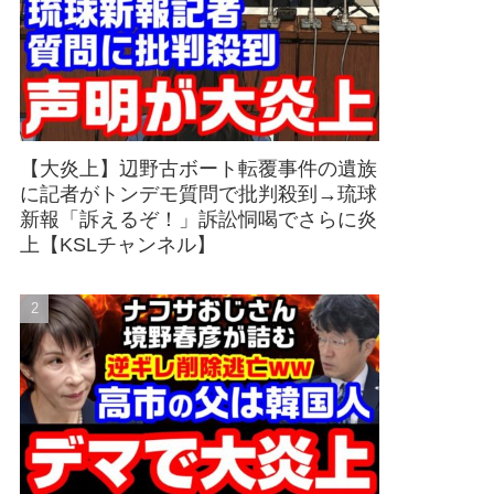
【大炎上】辺野古ボート転覆事件の遺族
に記者がトンデモ質問で批判殺到→琉球
新報「訴えるぞ！」訴訟恫喝でさらに炎
上【KSLチャンネル】