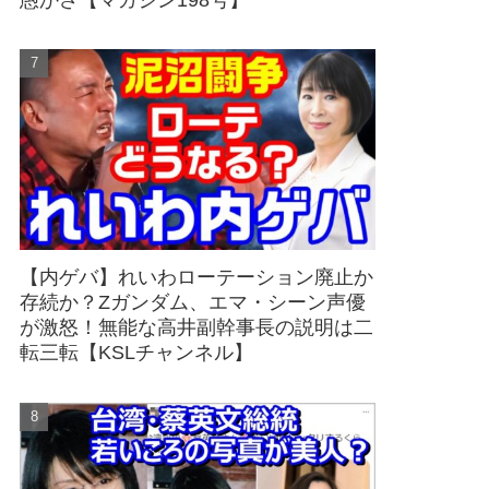
愚かさ【マガジン198号】
【内ゲバ】れいわローテーション廃止か
存続か？Zガンダム、エマ・シーン声優
が激怒！無能な高井副幹事長の説明は二
転三転【KSLチャンネル】