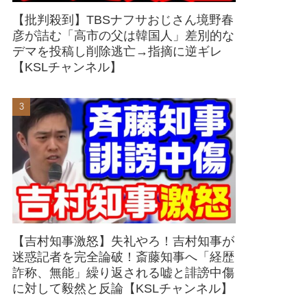
【批判殺到】TBSナフサおじさん境野春
彦が詰む「高市の父は韓国人」差別的な
デマを投稿し削除逃亡→指摘に逆ギレ
【KSLチャンネル】
【吉村知事激怒】失礼やろ！吉村知事が
迷惑記者を完全論破！斎藤知事へ「経歴
詐称、無能」繰り返される嘘と誹謗中傷
に対して毅然と反論【KSLチャンネル】