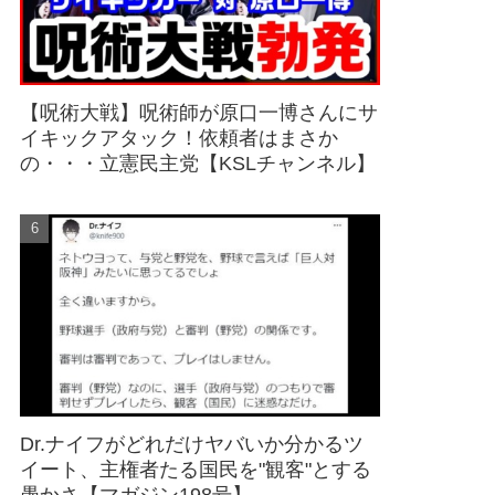
【呪術大戦】呪術師が原口一博さんにサ
イキックアタック！依頼者はまさか
の・・・立憲民主党【KSLチャンネル】
Dr.ナイフがどれだけヤバいか分かるツ
イート、主権者たる国民を"観客"とする