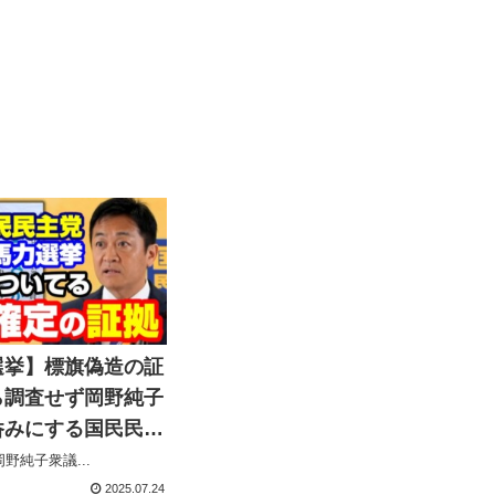
選挙】標旗偽造の証
ら調査せず岡野純子
呑みにする国民民主
表の醜態【KSLチ
野純子衆議...
】
2025.07.24