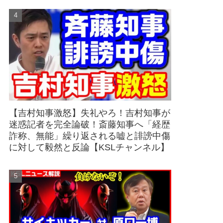
【吉村知事激怒】失礼やろ！吉村知事が
迷惑記者を完全論破！斎藤知事へ「経歴
詐称、無能」繰り返される嘘と誹謗中傷
に対して毅然と反論【KSLチャンネル】