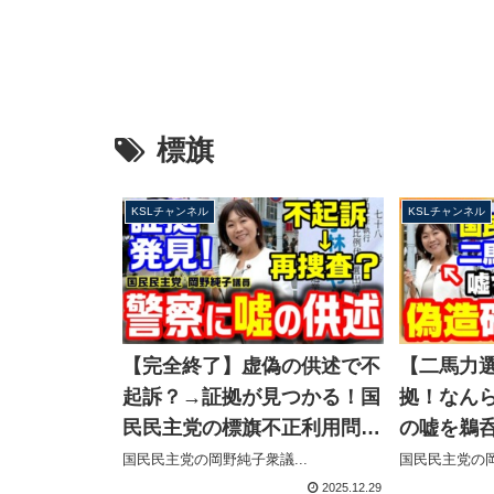
標旗
KSLチャンネル
KSLチャンネル
【完全終了】虚偽の供述で不
【二馬力
起訴？→証拠が見つかる！国
拠！なん
民民主党の標旗不正利用問
の嘘を鵜
題、岡野純子議員の辞職は不
党・玉木代
国民民主党の岡野純子衆議...
国民民主党の岡
可避か？【KSLチャンネル】
ャンネル
2025.12.29