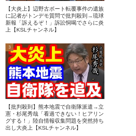
【大炎上】辺野古ボート転覆事件の遺族
に記者がトンデモ質問で批判殺到→琉球
新報「訴えるぞ！」訴訟恫喝でさらに炎
上【KSLチャンネル】
【批判殺到】熊本地震で自衛隊派遣→立
憲・杉尾秀哉「看過できない！ヒアリン
グする！」陸自情報収集問題を突然持ち
出し大炎上【KSLチャンネル】