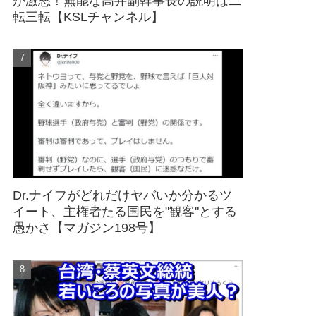
が激怒！無能な高井副幹事長の説明は二
転三転【KSLチャンネル】
Dr.ナイフがどれだけヤバいか分かるツ
イート、主権者たる国民を"観客"とする
愚かさ【マガジン198号】