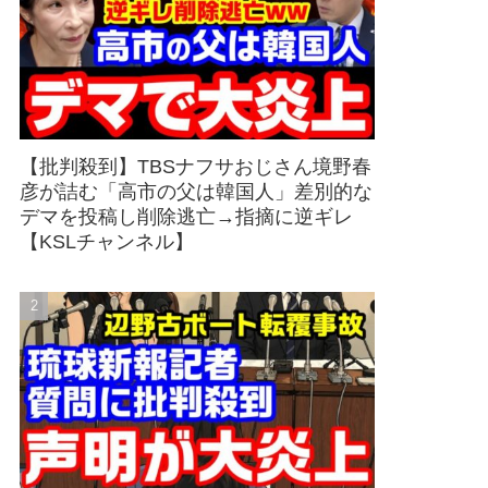
【批判殺到】TBSナフサおじさん境野春
彦が詰む「高市の父は韓国人」差別的な
デマを投稿し削除逃亡→指摘に逆ギレ
【KSLチャンネル】