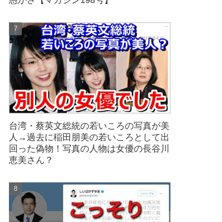
愚かさ【マガジン198号】
台湾・蔡英文総統の若いころの写真が美
人→過去に稲田朋美の若いころとして出
回った偽物！写真の人物は女優の長谷川
恵美さん？