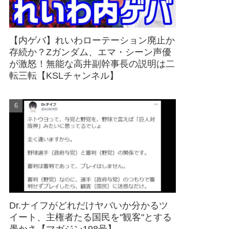
【内ゲバ】れいわローテーション廃止か
存続か？Zガンダム、エマ・シーン声優
が激怒！無能な高井副幹事長の説明は二
転三転【KSLチャンネル】
Dr.ナイフがどれだけヤバいか分かるツ
イート、主権者たる国民を"観客"とする