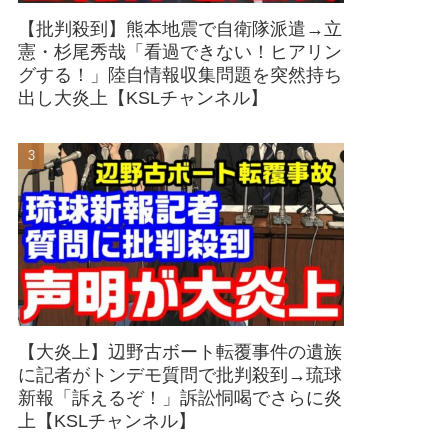
【批判殺到】熊本地震で自衛隊派遣→立
憲・杉尾秀哉「看過できない！ヒアリン
グする！」陸自情報収集問題を突然持ち
出し大炎上【KSLチャンネル】
【大炎上】辺野古ボート転覆事件の遺族
に記者がトンデモ質問で批判殺到→琉球
新報「訴えるぞ！」訴訟恫喝でさらに炎
上【KSLチャンネル】