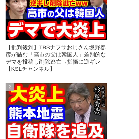
【批判殺到】TBSナフサおじさん境野春
彦が詰む「高市の父は韓国人」差別的な
デマを投稿し削除逃亡→指摘に逆ギレ
【KSLチャンネル】