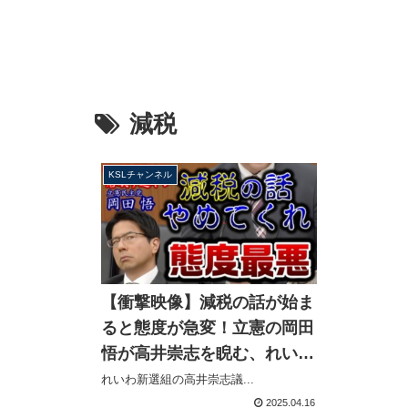
減税
KSLチャンネル
【衝撃映像】減税の話が始ま
ると態度が急変！立憲の岡田
悟が高井崇志を睨む、れいわ
新選組への敵対心剥き出し
れいわ新選組の高井崇志議...
【KSLチャンネル】
2025.04.16