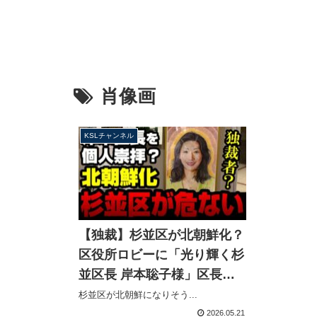
肖像画
KSLチャンネル
【独裁】杉並区が北朝鮮化？
区役所ロビーに「光り輝く杉
並区長 岸本聡子様」区長肖
像画を掲げる、選挙前に個人
杉並区が北朝鮮になりそう...
崇拝と神格化か【KSLチャン
2026.05.21