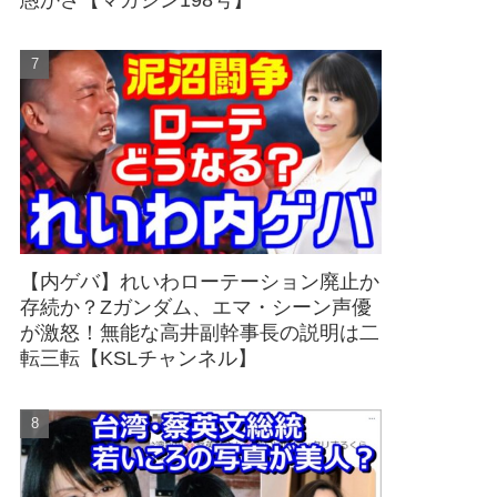
愚かさ【マガジン198号】
【内ゲバ】れいわローテーション廃止か
存続か？Zガンダム、エマ・シーン声優
が激怒！無能な高井副幹事長の説明は二
転三転【KSLチャンネル】