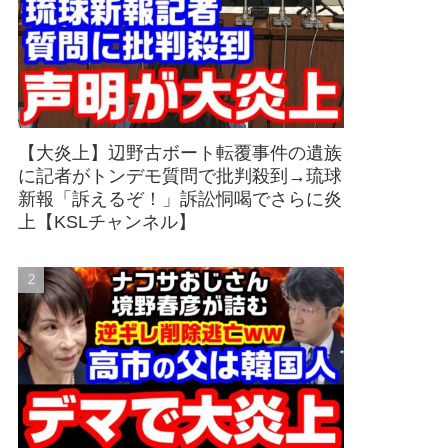
【大炎上】辺野古ボート転覆事件の遺族
に記者がトンデモ質問で批判殺到→琉球
新報「訴えるぞ！」訴訟恫喝でさらに炎
上【KSLチャンネル】