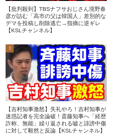
【批判殺到】TBSナフサおじさん境野春
彦が詰む「高市の父は韓国人」差別的な
デマを投稿し削除逃亡→指摘に逆ギレ
【KSLチャンネル】
【吉村知事激怒】失礼やろ！吉村知事が
迷惑記者を完全論破！斎藤知事へ「経歴
詐称、無能」繰り返される嘘と誹謗中傷
に対して毅然と反論【KSLチャンネル】