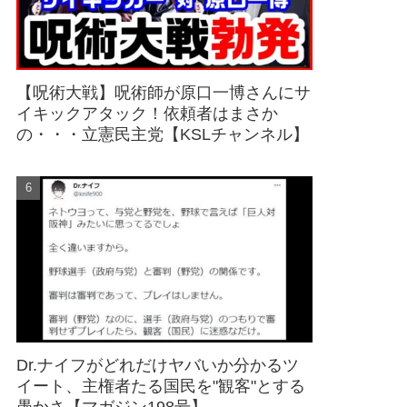
【呪術大戦】呪術師が原口一博さんにサ
イキックアタック！依頼者はまさか
の・・・立憲民主党【KSLチャンネル】
Dr.ナイフがどれだけヤバいか分かるツ
イート、主権者たる国民を"観客"とする