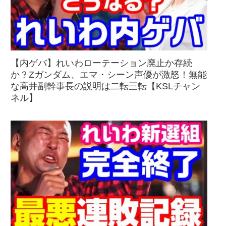
【内ゲバ】れいわローテーション廃止か存続
か？Zガンダム、エマ・シーン声優が激怒！無能
な高井副幹事長の説明は二転三転【KSLチャン
ネル】