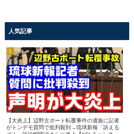
人気記事
【大炎上】辺野古ボート転覆事件の遺族に記者
がトンデモ質問で批判殺到→琉球新報「訴える