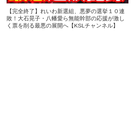
【完全終了】れいわ新選組、悪夢の選挙１０連
敗！大石晃子・八幡愛ら無能幹部の応援が激し
く票を削る最悪の展開へ【KSLチャンネル】