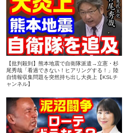
【批判殺到】熊本地震で自衛隊派遣→立憲・杉
尾秀哉「看過できない！ヒアリングする！」陸
自情報収集問題を突然持ち出し大炎上【KSLチ
ャンネル】