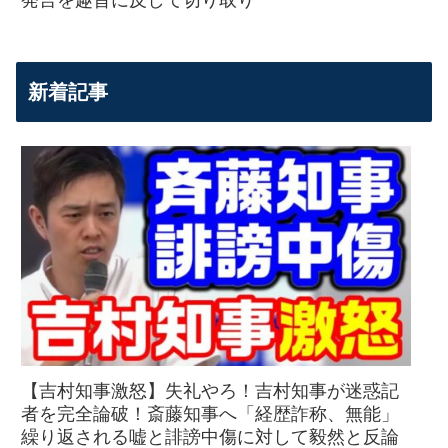
発言を趣旨に反して切り取り
新着記事
【吉村知事激怒】失礼やろ！吉村知事が迷惑記
者を完全論破！斎藤知事へ「経歴詐称、無能」
繰り返される嘘と誹謗中傷に対して毅然と反論