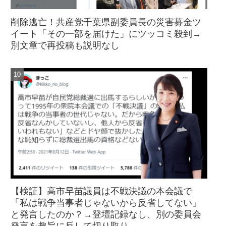
削除逃亡！共産党千葉県副委員長の災害募金ツ
イート「その一部を届けた」にツッコミ殺到→
別文章で再投稿も説明なし
【検証】高市早苗議員は不戦決議の本会議で
「私は戦争当事者じゃないから反省してない」
と発言したのか？→登壇記録なし、別の委員会