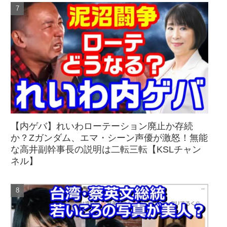
【内ゲバ】れいわローテーション廃止か存続
か？Zガンダム、エマ・シーン声優が激怒！無能
な高井副幹事長の説明は二転三転【KSLチャン
ネル】