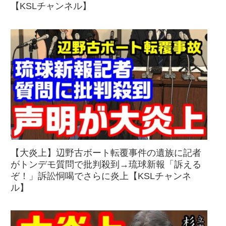
【KSLチャンネル】
【大炎上】辺野古ボート転覆事件の遺族に記者
がトンデモ質問で批判殺到→琉球新報「訴える
ぞ！」訴訟恫喝でさらに炎上【KSLチャンネ
ル】