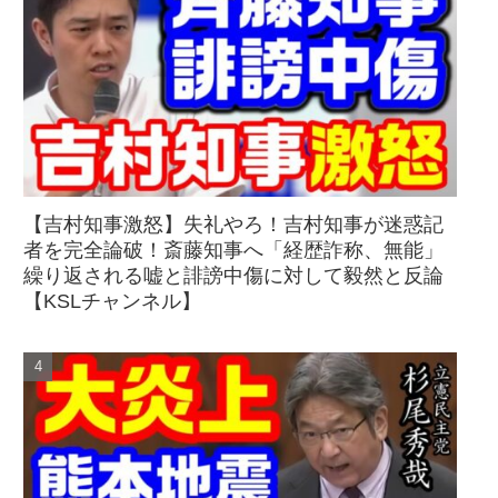
【吉村知事激怒】失礼やろ！吉村知事が迷惑記
者を完全論破！斎藤知事へ「経歴詐称、無能」
繰り返される嘘と誹謗中傷に対して毅然と反論
【KSLチャンネル】