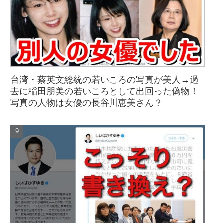
台湾・蔡英文総統の若いころの写真が美人→過
去に稲田朋美の若いころとして出回った偽物！
写真の人物は女優の長谷川恵美さん？