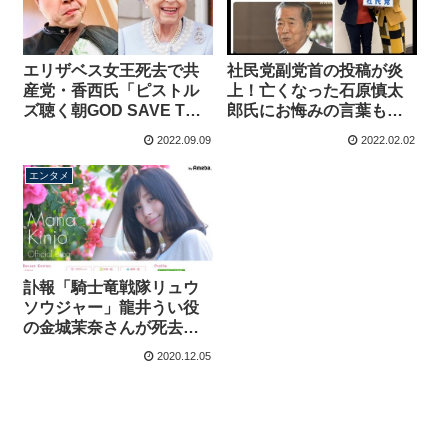
エリザベス女王死去で共
社民党副党首の投稿が炎
産党・香西氏「ピストル
上！亡くなった石原慎太
ズ聴く朝GOD SAVE THE
郎氏にお悔みの言葉もな
QUEEN」女王批判の曲、
く批判→社民党公式がリ
2022.09.09
2022.02.02
作詞者は「亡くなった際
ツイート
にはかけてほしくない」
エンタメ
訃報「騎士竜戦隊リュウ
ソウジャー」龍井うい役
の金城茉奈さんが死去
所属事務所がツイッター
2020.12.05
で報告