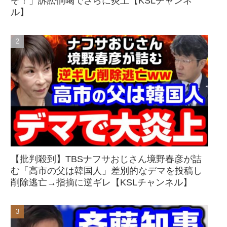
ぞ！」訴訟恫喝でさらに炎上【KSLチャンネ
ル】
【批判殺到】TBSナフサおじさん境野春彦が詰
む「高市の父は韓国人」差別的なデマを投稿し
削除逃亡→指摘に逆ギレ【KSLチャンネル】