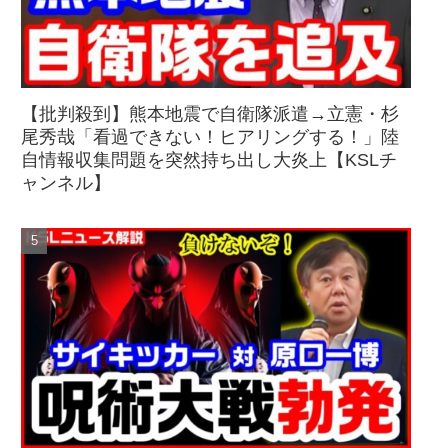
【批判殺到】熊本地震で自衛隊派遣→立憲・杉
尾秀哉「看過できない！ヒアリングする！」陸
自情報収集問題を突然持ち出し大炎上【KSLチ
ャンネル】