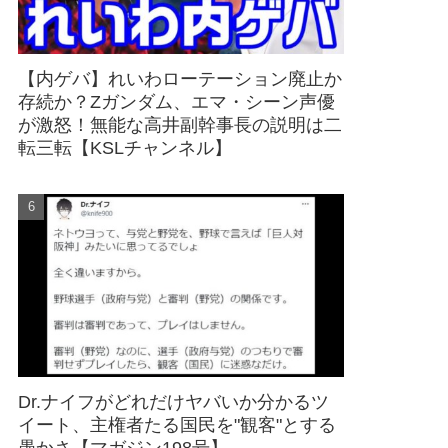
【内ゲバ】れいわローテーション廃止か
存続か？Zガンダム、エマ・シーン声優
が激怒！無能な高井副幹事長の説明は二
転三転【KSLチャンネル】
Dr.ナイフがどれだけヤバいか分かるツ
イート、主権者たる国民を"観客"とする