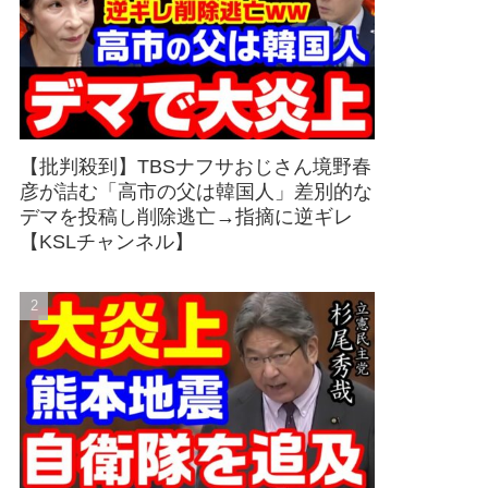
【批判殺到】TBSナフサおじさん境野春
彦が詰む「高市の父は韓国人」差別的な
デマを投稿し削除逃亡→指摘に逆ギレ
【KSLチャンネル】