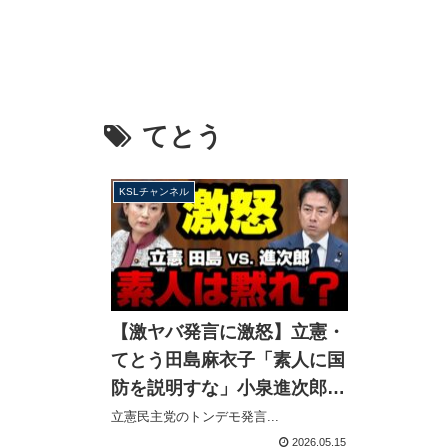
てとう
KSLチャンネル
【激ヤバ発言に激怒】立憲・
てとう田島麻衣子「素人に国
防を説明すな」小泉進次郎
「意味不明、国民に説明は必
立憲民主党のトンデモ発言...
要」完全論破する【KSLチャ
2026.05.15