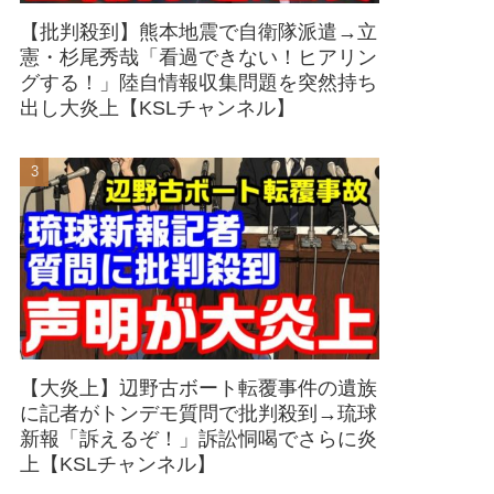
【批判殺到】熊本地震で自衛隊派遣→立
憲・杉尾秀哉「看過できない！ヒアリン
グする！」陸自情報収集問題を突然持ち
出し大炎上【KSLチャンネル】
【大炎上】辺野古ボート転覆事件の遺族
に記者がトンデモ質問で批判殺到→琉球
新報「訴えるぞ！」訴訟恫喝でさらに炎
上【KSLチャンネル】