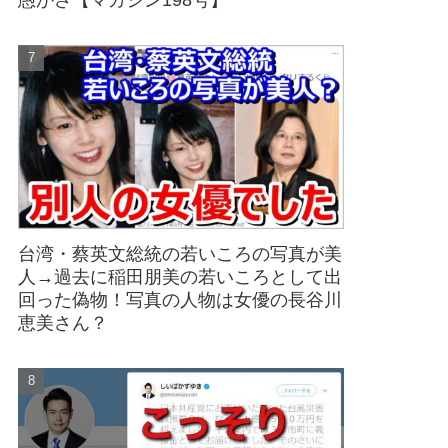
愚かさ【マガジン198号】
台湾・蔡英文総統の若いころの写真が美
人→過去に稲田朋美の若いころとして出
回った偽物！写真の人物は女優の長谷川
恵美さん？