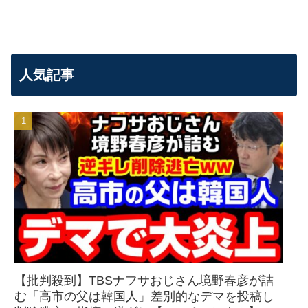
人気記事
【批判殺到】TBSナフサおじさん境野春彦が詰
む「高市の父は韓国人」差別的なデマを投稿し