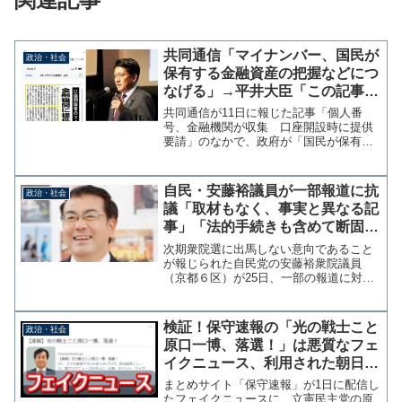
共同通信「マイナンバー、国民が
政治・社会
保有する金融資産の把握などにつ
なげる」→平井大臣「この記事は
ミスリード、訂正を求めます」
共同通信が11日に報じた記事「個人番
号、金融機関が収集 口座開設時に提供
要請」のなかで、政府が「国民が保有す
る金融資産の把握などにつなげる」と報
じていることに、平井卓也デジタル改革
担当相は「共同通信のこの記事はミスリ
自民・安藤裕議員が一部報道に抗
政治・社会
ードです。政府による金融...
議「取材もなく、事実と異なる記
事」「法的手続きも含めて断固た
る対応を取る」
次期衆院選に出馬しない意向であること
が報じられた自民党の安藤裕衆院議員
（京都６区）が25日、一部の報道に対し
て法的な対応をとる考えがあることをツ
イッターで明かした。昨日公表された記
事について。私への取材もなく、また事
検証！保守速報の「光の戦士こと
政治・社会
実と完全に異なる記事は看...
原口一博、落選！」は悪質なフェ
イクニュース、利用された朝日新
聞デジタルのスクショも誤り
まとめサイト「保守速報」が1日に配信し
たフェイクニュースに、立憲民主党の原