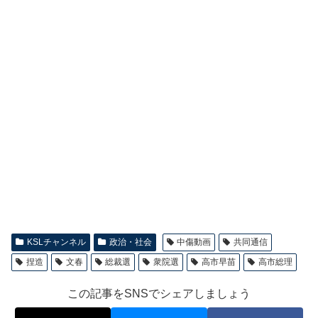
KSLチャンネル
政治・社会
中傷動画
共同通信
捏造
文春
総裁選
衆院選
高市早苗
高市総理
この記事をSNSでシェアしましょう