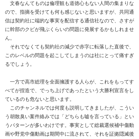
文春なんてものは倫理観も道徳心もない人間の集まりな
ので、指摘を受けても何も感じないと思いますが、共同通
信は契約社に端的な事実を配信する通信社なので、さすが
に幹部のクビが飛ぶくらいの問題に発展するかもしれませ
ん。
それでなくても契約社の減少で赤字に転落した直後で、
このレベルの問題を起こしてしまうのは社にとって痛すぎ
るでしょう。
一方で高市総理を全面擁護する人らが、これをもってす
べてが捏造で、でっち上げであったという大勝利宣言をし
ているのも危ないと思います。
このチャンネルでは何度も説明してきましたが、こうい
う胡散臭い案件絡みでは「どちらも嘘を言っている」とい
うパターンが多いわけです。事実として総裁選候補中傷動
画や野党中傷動画は期間中に流されて、それを証拠隠滅後