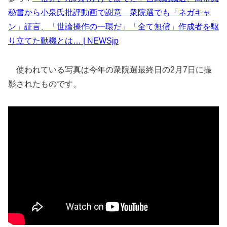
秘書から小泉氏批評動画で謝意 衆院選でも「ネガキャ
ン」証言、「世論操作の一環だ」「全て無償」作成者を駆
り立てた動機とは… | NEWSjp
使われている写真は今年の衆院選最終日の2月7日に撮
影されたものです。