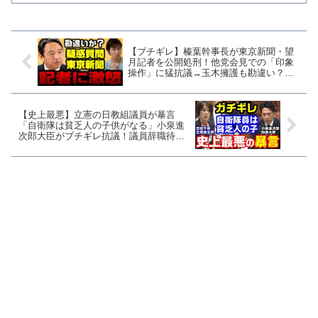
対して岸田氏は「含まれません」と回答
した。昭和30年代中頃ま...
【ブチギレ】榛葉幹事長が東京新聞・望
月記者を公開処刑！他党会見での「印象
操作」に猛抗議→玉木擁護も勘違い？
【KSLチャンネル】
【史上最悪】立憲の日教組議員が暴言
「自衛隊は貧乏人の子供がなる」小泉進
次郎大臣がブチギレ抗議！議員辞職待っ
たなしか？【KSLチャンネル】