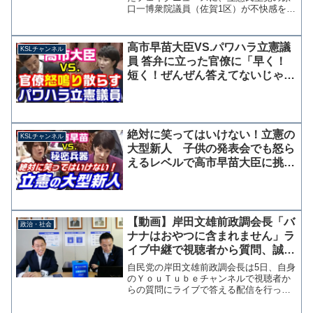
口一博衆院議員（佐賀1区）が不快感を露
にするツイッター投稿を行っている。嘘
をつくな❗️ 原口 一博 (@kharaguchi)
November 2, 2021 原...
高市早苗大臣VS.パワハラ立憲議
KSLチャンネル
員 答弁に立った官僚に「早く！
短く！ぜんぜん答えてないじゃな
いか！」怒鳴り散らす
絶対に笑ってはいけない！立憲の
KSLチャンネル
大型新人 子供の発表会でも怒ら
えるレベルで高市早苗大臣に挑む
勇者現る！
【動画】岸田文雄前政調会長「バ
政治・社会
ナナはおやつに含まれません」ラ
イブ中継で視聴者から質問、誠実
に答える
自民党の岸田文雄前政調会長は5日、自身
のＹｏｕＴｕｂｅチャンネルで視聴者か
らの質問にライブで答える配信を行っ
た。 その中で視聴者からの「バナナは
おやつに含まれますか？」という質問に