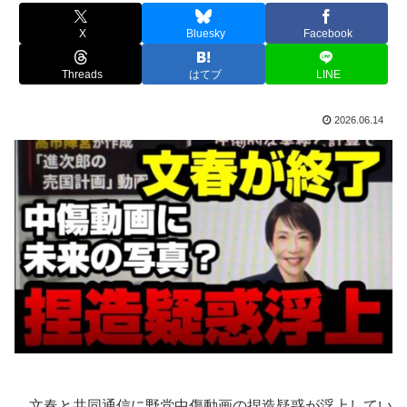
X
Bluesky
Facebook
Threads
はてブ
LINE
2026.06.14
文春と共同通信に野党中傷動画の捏造疑惑が浮上してい