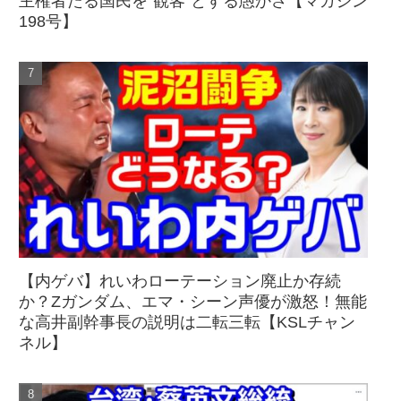
主権者たる国民を"観客"とする愚かさ【マガジン
198号】
【内ゲバ】れいわローテーション廃止か存続
か？Zガンダム、エマ・シーン声優が激怒！無能
な高井副幹事長の説明は二転三転【KSLチャン
ネル】