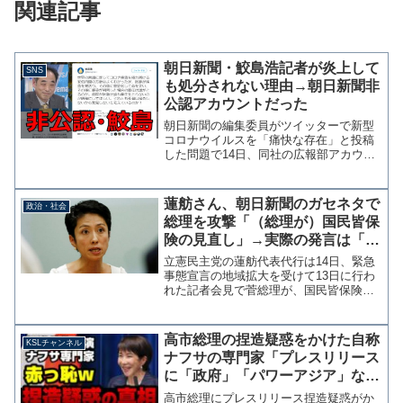
関連記事
朝日新聞・鮫島浩記者が炎上して
SNS
も処分されない理由→朝日新聞非
公認アカウントだった
朝日新聞の編集委員がツイッターで新型
コロナウイルスを「痛快な存在」と投稿
した問題で14日、同社の広報部アカウン
トが謝罪の投稿を行った。記者個人の発
信であったが、ＮＨＫと民放各社がニュ
ースでこの問題を伝えるという異例の事
蓮舫さん、朝日新聞のガセネタで
政治・社会
態となっている。参考：...
総理を攻撃「（総理が）国民皆保
険の見直し」→実際の発言は「皆
保険、続けていく」
立憲民主党の蓮舫代表代行は14日、緊急
事態宣言の地域拡大を受けて13日に行わ
れた記者会見で菅総理が、国民皆保険の
見直しに言及したとしてツイッターで批
判した。「政府は何をしてきたのか」神
保さんの質問。それに対する答えが「国
高市総理の捏造疑惑をかけた自称
KSLチャンネル
民皆保険の見直し」と...
ナフサの専門家「プレスリリース
に「政府」「パワーアジア」など
の文言はない！」→ありました
高市総理にプレスリリース捏造疑惑がか