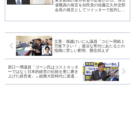
東京新聞の望月衣塑子記者が17日、厚労
い」
省職員の発言を自民党の佐藤正久外交部
会長の発言としてツイッターで批判し、
本人から指摘を受ける事態となってい
る。これも中日スポ同様、かなり誤解を
招きやすいツイート。中日スポ同様、主
語と述語が合ってない先に...
立憲・堀越けいにん議員「コピー用紙１
万枚下さい！」違法な寄付にあたるとの
指摘に苦しい釈明、懸念拭えず
原口一博議員「ゴーン氏はコストカッタ
ーではなく日本的経営の伝統を更に磨き
上げた経営者」←総務大臣時代に派遣村
を訪問したことはもう忘れた？