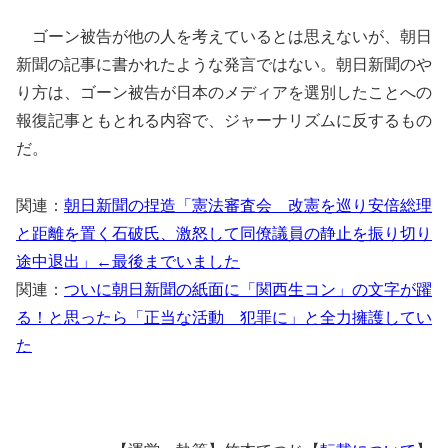
ゴーン被告が他の人を考えているとは思えないが、朝日
新聞の記事に書かれたような発言ではない。朝日新聞のや
り方は、ゴーン被告が日本のメディアを選別したことへの
報復記事ともとれる内容で、ジャーナリズムに反するもの
だ。
関連：
朝日新聞の捏造「憲法審査会 改憲を巡り安倍総理
と距離を置く石破氏、激怒して同僚議員の静止を振り切り
途中退出」←最後までいました
関連：
ついに朝日新聞の紙面に「関西生コン」の文字が躍
る！と思ったら「正当な活動 犯罪に」と全力擁護してい
た