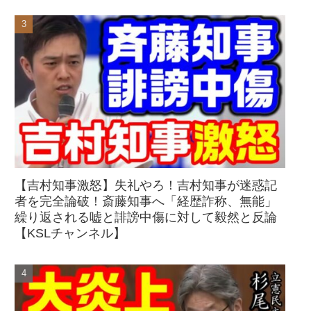
【吉村知事激怒】失礼やろ！吉村知事が迷惑記
者を完全論破！斎藤知事へ「経歴詐称、無能」
繰り返される嘘と誹謗中傷に対して毅然と反論
【KSLチャンネル】