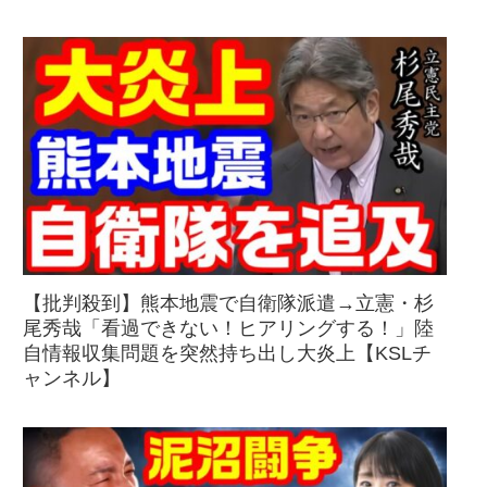
【批判殺到】熊本地震で自衛隊派遣→立憲・杉
尾秀哉「看過できない！ヒアリングする！」陸
自情報収集問題を突然持ち出し大炎上【KSLチ
ャンネル】