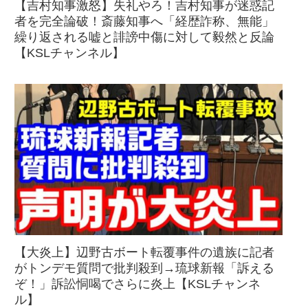
【吉村知事激怒】失礼やろ！吉村知事が迷惑記
者を完全論破！斎藤知事へ「経歴詐称、無能」
繰り返される嘘と誹謗中傷に対して毅然と反論
【KSLチャンネル】
【大炎上】辺野古ボート転覆事件の遺族に記者
がトンデモ質問で批判殺到→琉球新報「訴える
ぞ！」訴訟恫喝でさらに炎上【KSLチャンネ
ル】