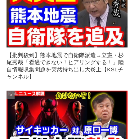
【批判殺到】熊本地震で自衛隊派遣→立憲・杉
尾秀哉「看過できない！ヒアリングする！」陸
自情報収集問題を突然持ち出し大炎上【KSLチ
ャンネル】