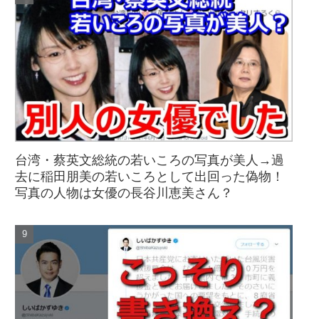
台湾・蔡英文総統の若いころの写真が美人→過
去に稲田朋美の若いころとして出回った偽物！
写真の人物は女優の長谷川恵美さん？