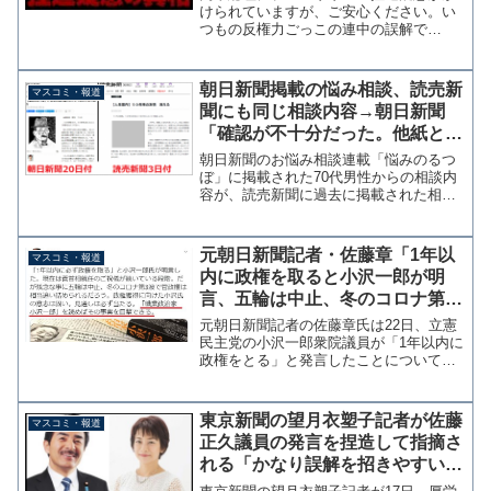
【KSLチャンネル】
けられていますが、ご安心ください。い
つもの反権力ごっこの連中の誤解で
す。 問題となっているのは高市総理の
15日のSNS投稿です。ENEOSホールデ
ィングス株式会社が、Chevronのグルー
朝日新聞掲載の悩み相談、読売新
マスコミ・報道
プ各社から、シン...
聞にも同じ相談内容→朝日新聞
「確認が不十分だった。他紙とは
回答内容は異なっている」
朝日新聞のお悩み相談連載「悩みのるつ
ぼ」に掲載された70代男性からの相談内
容が、読売新聞に過去に掲載された相談
内容と同じものであったことがわかっ
た。読売と朝日に同じ悩み掲載、70代男
性が二重投稿 - 社会 : 日刊スポーツ菅義
元朝日新聞記者・佐藤章「1年以
マスコミ・報道
偉首相が愛読し...
内に政権を取ると小沢一郎が明
言、五輪は中止、冬のコロナ第3
波で菅政権は追い詰められる、見
元朝日新聞記者の佐藤章氏は22日、立憲
通しは必ず当たる」→本の宣伝で
民主党の小沢一郎衆院議員が「1年以内に
政権をとる」と発言したことについて
した
「五輪は中止、冬のコロナ第3波で菅政権
は相当追い詰められるだろう。政権獲得
に向けた小沢氏の意志は固い。見通しは
東京新聞の望月衣塑子記者が佐藤
マスコミ・報道
必ず当たる」と不気味...
正久議員の発言を捏造して指摘さ
れる「かなり誤解を招きやすいツ
イート。主語と述語が合ってな