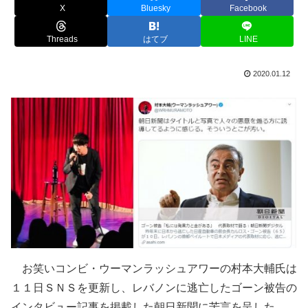
X
Bluesky
Facebook
Threads
はてブ
LINE
2020.01.12
お笑いコンビ・ウーマンラッシュアワーの村本大輔氏は
１１日ＳＮＳを更新し、レバノンに逃亡したゴーン被告の
インタビュー記事を掲載した朝日新聞に苦言を呈した。