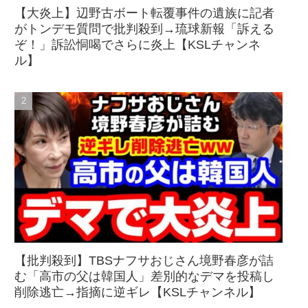
【大炎上】辺野古ボート転覆事件の遺族に記者
がトンデモ質問で批判殺到→琉球新報「訴える
ぞ！」訴訟恫喝でさらに炎上【KSLチャンネ
ル】
【批判殺到】TBSナフサおじさん境野春彦が詰
む「高市の父は韓国人」差別的なデマを投稿し
削除逃亡→指摘に逆ギレ【KSLチャンネル】