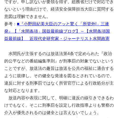
ですが、申し訳ないが要領を得ず、総務省だけで対応でき
ないという理由だけで、経済安全保障担当大臣に質問する
意図は理解できません。
参考：
■『小野田紀美大臣のアッと驚く「所管外!」三連
発』【「水間条項」国益最前線ブログ】 – 【水間条項国
益最前線】 近現代史研究家・ジャーナリスト水間政憲
水間氏が主張するのは放送法第4条で定められた『政治
的公平などの番組編集準則』が刑事罰の対象でないという
ことですが、放送法の趣旨は放送を公共の福祉に適合する
ように規律し、その健全な発達を図るとされているので、
違反に対する刑事罰ではなく所管官庁による行政処分が主
な対応となります。
放送内容や表現に関して、明確に違反の線引きできるわ
けでもなく、そこに刑事罰を設定し行政指導よりも警察の
介入が優先されるのは健全とは言えないでしょう。