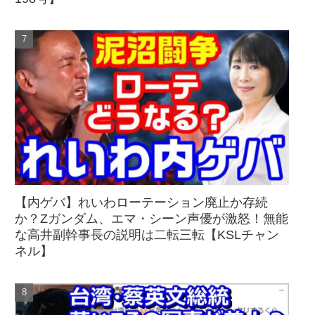
【内ゲバ】れいわローテーション廃止か存続
か？Zガンダム、エマ・シーン声優が激怒！無能
な高井副幹事長の説明は二転三転【KSLチャン
ネル】