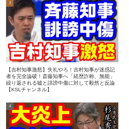
【吉村知事激怒】失礼やろ！吉村知事が迷惑記
者を完全論破！斎藤知事へ「経歴詐称、無能」
繰り返される嘘と誹謗中傷に対して毅然と反論
【KSLチャンネル】