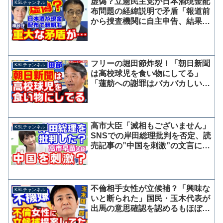
虚偽？立憲民主党が日本酒現金配
KSLチャンネル
布問題の経緯説明で矛盾「報道前
から捜査機関に自主申告、結果を
待っていた」→時系列的にあり得
ない
フリーの堀田節炸裂！「朝日新聞
KSLチャンネル
は高校球児を食い物にしてる」
「蓮舫への謝罪はバカバカしい」
国民・榛葉幹事長の母校甲子園出
場の話が謎展開へ【KSLチャンネ
ル】
高市大臣「滅相もございません」
KSLチャンネル
SNSでの岸田総理批判を否定、読
売記事の”中国を刺激”の文言に困
惑
不倫相手女性が立候補？「興味な
KSLチャンネル
いと断られた」国民・玉木代表が
出馬の意思確認を認めるもほぼ逆
ギレの不穏会見【KSLチャンネ