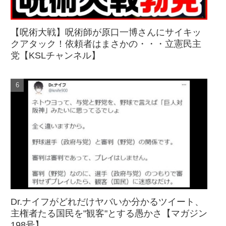
【呪術大戦】呪術師が原口一博さんにサイキッ
クアタック！依頼者はまさかの・・・立憲民主
党【KSLチャンネル】
Dr.ナイフがどれだけヤバいか分かるツイート、
主権者たる国民を"観客"とする愚かさ【マガジン
198号】