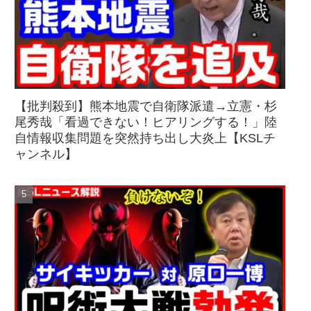
【批判殺到】熊本地震で自衛隊派遣→立憲・杉
尾秀哉「看過できない！ヒアリングする！」陸
自情報収集問題を突然持ち出し大炎上【KSLチ
ャンネル】