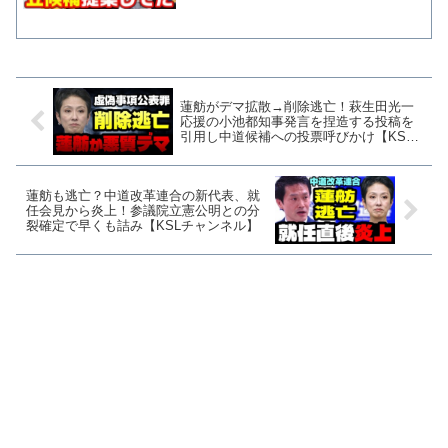
ル】
蓮舫がデマ拡散→削除逃亡！萩生田光一
応援の小池都知事発言を捏造する投稿を
引用し中道候補への投票呼びかけ【KSL
チャンネル】
蓮舫も逃亡？中道改革連合の新代表、就
任会見から炎上！参議院立憲公明との分
裂確定で早くも詰み【KSLチャンネル】