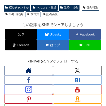
KSLチャンネル
マスコミ・報道
政治・社会
偏向報道
小野田紀美
放送法
記者会見
この記事をSNSでシェアしましょう
X
Bluesky
Facebook
Threads
はてブ
LINE
ksl-live!をSNSでフォローする