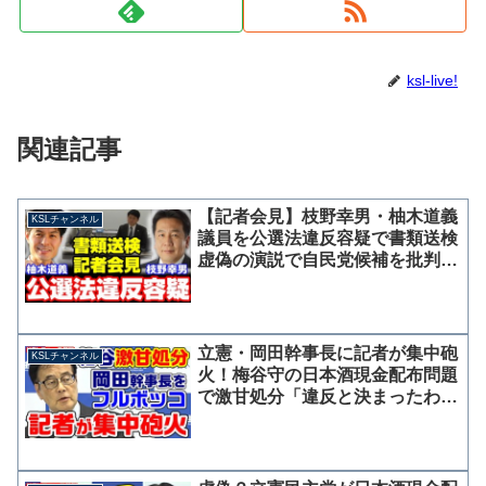
ksl-live!
関連記事
【記者会見】枝野幸男・柚木道義
KSLチャンネル
議員を公選法違反容疑で書類送検
虚偽の演説で自民党候補を批判し
た疑い【KSLチャンネル】
立憲・岡田幹事長に記者が集中砲
KSLチャンネル
火！梅谷守の日本酒現金配布問題
で激甘処分「違反と決まったわけ
ではない」と言い訳を繰り返す醜
態