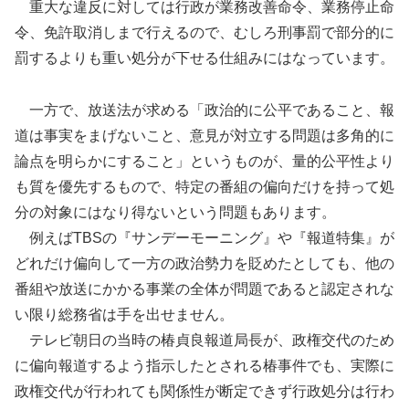
重大な違反に対しては行政が業務改善命令、業務停止命
令、免許取消しまで行えるので、むしろ刑事罰で部分的に
罰するよりも重い処分が下せる仕組みにはなっています。
一方で、放送法が求める「政治的に公平であること、報
道は事実をまげないこと、意見が対立する問題は多角的に
論点を明らかにすること」というものが、量的公平性より
も質を優先するもので、特定の番組の偏向だけを持って処
分の対象にはなり得ないという問題もあります。
例えばTBSの『サンデーモーニング』や『報道特集』が
どれだけ偏向して一方の政治勢力を貶めたとしても、他の
番組や放送にかかる事業の全体が問題であると認定されな
い限り総務省は手を出せません。
テレビ朝日の当時の椿貞良報道局長が、政権交代のため
に偏向報道するよう指示したとされる椿事件でも、実際に
政権交代が行われても関係性が断定できず行政処分は行わ