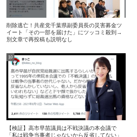
削除逃亡！共産党千葉県副委員長の災害募金ツ
イート「その一部を届けた」にツッコミ殺到→
別文章で再投稿も説明なし
【検証】高市早苗議員は不戦決議の本会議で
「私は戦争当事者じゃないから反省してない」