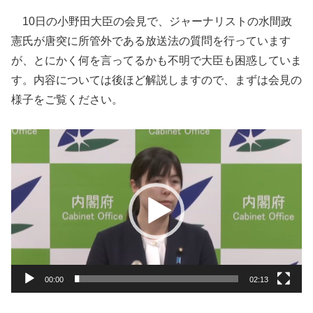
10日の小野田大臣の会見で、ジャーナリストの水間政
憲氏が唐突に所管外である放送法の質問を行っています
が、とにかく何を言ってるかも不明で大臣も困惑していま
す。内容については後ほど解説しますので、まずは会見の
様子をご覧ください。
動
画
プ
レ
ー
ヤ
ー
00:00
02:13