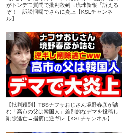
がトンデモ質問で批判殺到→琉球新報「訴える
ぞ！」訴訟恫喝でさらに炎上【KSLチャンネ
ル】
【批判殺到】TBSナフサおじさん境野春彦が詰
む「高市の父は韓国人」差別的なデマを投稿し
削除逃亡→指摘に逆ギレ【KSLチャンネル】