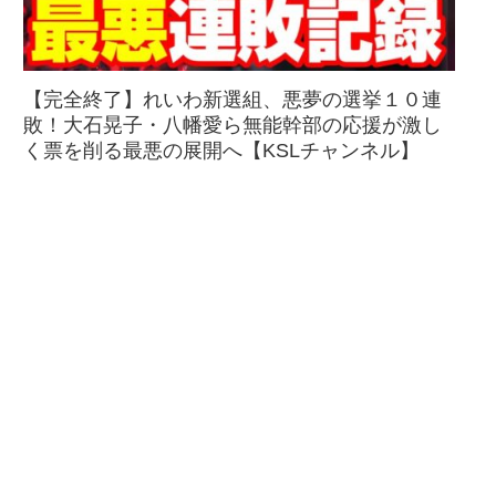
【完全終了】れいわ新選組、悪夢の選挙１０連
敗！大石晃子・八幡愛ら無能幹部の応援が激し
く票を削る最悪の展開へ【KSLチャンネル】