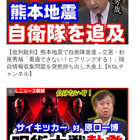
【批判殺到】熊本地震で自衛隊派遣→立憲・杉
尾秀哉「看過できない！ヒアリングする！」陸
自情報収集問題を突然持ち出し大炎上【KSLチ
ャンネル】