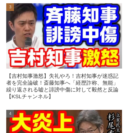
【吉村知事激怒】失礼やろ！吉村知事が迷惑記
者を完全論破！斎藤知事へ「経歴詐称、無能」
繰り返される嘘と誹謗中傷に対して毅然と反論
【KSLチャンネル】