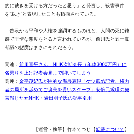
的に裁きを受ける方だったと思う」と発言し、殺害事件
を”裁き”と表現したことも指摘されている。
普段から平和や人権を強調するものほど、人間の死に鈍
感で非情な態度をとると言われているが、前川氏と五十嵐
都議の態度はまさにそれだろう。
関連：
前川喜平さん、NHK次期会長（年俸3000万円）に
名乗りを上げ記者会見まで開いてしまう
関連：
金平茂紀氏が性的な侮辱表現「ケツ舐め記者、権力
者の局所を舐めてご褒美を貰いスクープ」安倍元総理の発
言報じた元NHK・岩田明子氏の記事引用
【運営・執筆】竹本てつじ【
転載について
】