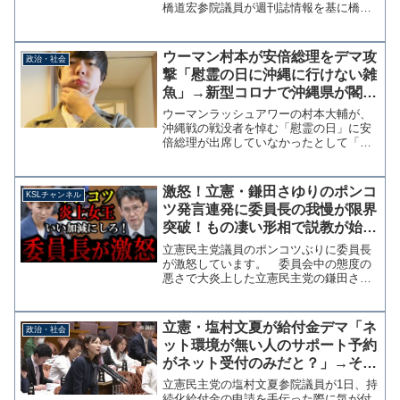
橋道宏参院議員が週刊誌情報を基に橋本
岳厚労副大臣と自見英子政務官の交際報
道について問い質す場面があった。 石
橋議員は自見政務官に対して、報道され
ウーマン村本が安倍総理をデマ攻
政治・社会
た日に議員宿舎にいたか...
撃「慰霊の日に沖縄に行けない雑
魚」→新型コロナで沖縄県が閣僚
や野党の招待を断念
ウーマンラッシュアワーの村本大輔が、
沖縄戦の戦没者を悼む「慰霊の日」に安
倍総理が出席していなかったとして「同
じ日本の沖縄にいけない雑魚」などと批
判するＳＮＳ投稿を行っている。安倍さ
ん沖縄は渡航自粛要請終わってるよ。い
激怒！立憲・鎌田さゆりのポンコ
KSLチャンネル
まはいけるよ。忙しいのか...
ツ発言連発に委員長の我慢が限界
突破！もの凄い形相で説教が始ま
る【KSLチャンネル】
立憲民主党議員のポンコツぶりに委員長
が激怒しています。 委員会中の態度の
悪さで大炎上した立憲民主党の鎌田さゆ
り衆議院議員が18日の法務委員会で、年
内に理事会の開催が無いにも関わらず繰
り返し理事会協議を求めたことで階猛委
立憲・塩村文夏が給付金デマ「ネ
政治・社会
員長を激怒させています...
ット環境が無い人のサポート予約
がネット受付のみだと？」→そん
なこと何処にも書いてませんでし
立憲民主党の塩村文夏参院議員が1日、持
た
続化給付金の申請を手伝った際に気が付