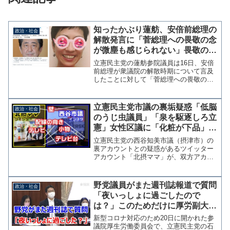
知ったかぶり蓮舫、安倍前総理の
政治・社会
解散発言に「菅総理への畏敬の念
が微塵も感じられない」畏敬の念
→神仏や大自然などに対して使う
立憲民主党の蓮舫参院議員は16日、安倍
言葉、神羅万象総理だとでも？
前総理が衆議院の解散時期について言及
したことに対して「菅総理への畏敬の念
が微塵も感じられないです」とツイッタ
ーで苦言を呈した。菅総理への畏敬の念
が微塵も感じられないです。安倍前首
立憲民主党市議の裏垢疑惑「低脳
政治・社会
相、衆院解散は「もし首相...
のうじ虫議員」「泉を駆逐しろ立
憲」女性区議に「化粧が下品」北
摂ママによる問題投稿まとめ
立憲民主党の西谷知美市議（摂津市）の
裏アカウントとの疑惑があるツイッター
アカウント「北摂ママ」が、双方アカウ
ントで一致する写真などを指摘されて以
降も維新攻撃の投稿を繰り返してい
る。 立憲民主党大阪府連も放置してい
野党議員がまた週刊誌報道で質問
政治・社会
るようなので、過去の暴言投稿...
「夜いっしょに過ごしたので
は？」このためだけに厚労副大臣
と政務官を委員会に呼ぶ
新型コロナ対応のため20日に開かれた参
議院厚生労働委員会で、立憲民主党の石