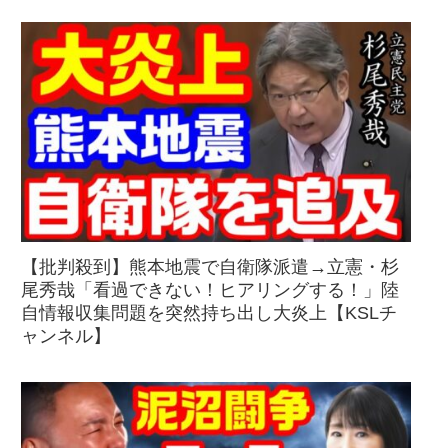
【批判殺到】熊本地震で自衛隊派遣→立憲・杉
尾秀哉「看過できない！ヒアリングする！」陸
自情報収集問題を突然持ち出し大炎上【KSLチ
ャンネル】