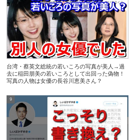
台湾・蔡英文総統の若いころの写真が美人→過
去に稲田朋美の若いころとして出回った偽物！
写真の人物は女優の長谷川恵美さん？