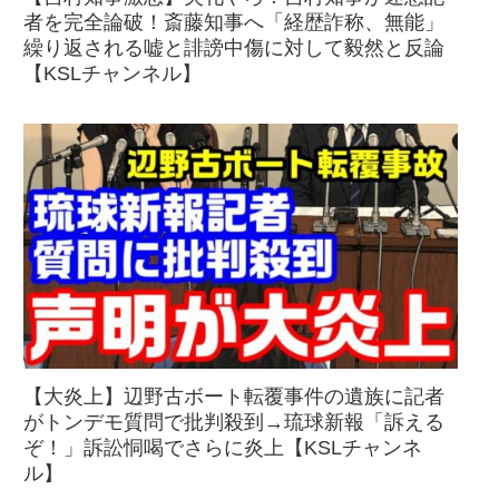
者を完全論破！斎藤知事へ「経歴詐称、無能」
繰り返される嘘と誹謗中傷に対して毅然と反論
【KSLチャンネル】
【大炎上】辺野古ボート転覆事件の遺族に記者
がトンデモ質問で批判殺到→琉球新報「訴える
ぞ！」訴訟恫喝でさらに炎上【KSLチャンネ
ル】