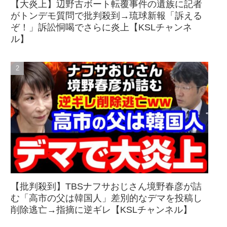
【大炎上】辺野古ボート転覆事件の遺族に記者
がトンデモ質問で批判殺到→琉球新報「訴える
ぞ！」訴訟恫喝でさらに炎上【KSLチャンネ
ル】
【批判殺到】TBSナフサおじさん境野春彦が詰
む「高市の父は韓国人」差別的なデマを投稿し
削除逃亡→指摘に逆ギレ【KSLチャンネル】