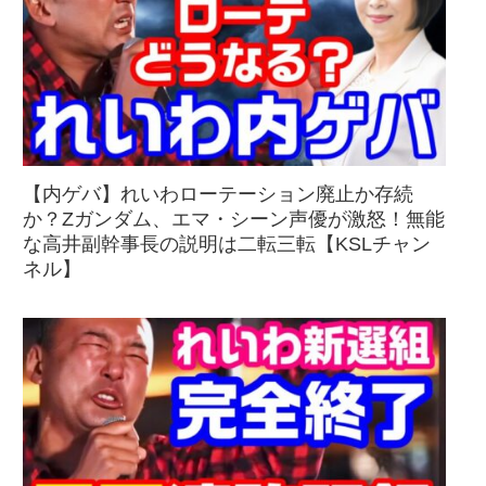
【内ゲバ】れいわローテーション廃止か存続
か？Zガンダム、エマ・シーン声優が激怒！無能
な高井副幹事長の説明は二転三転【KSLチャン
ネル】