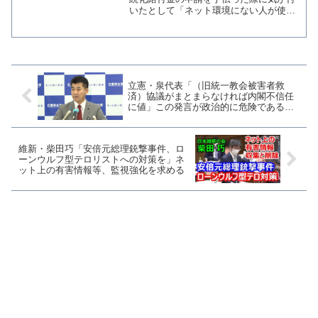
いたとして「ネット環境にない人が使わ
ざるを得ない申請サポートの予約がネッ
トから！」とＳＮＳに投稿した。 しか
し、実際の給付金サイトを確認すると
「ネット環境が無いひと」...
立憲・泉代表「（旧統一教会被害者救
済）協議がまとまらなければ内閣不信任
に値」この発言が政治的に危険である理
由【マガジン195号】
維新・柴田巧「安倍元総理銃撃事件、ロ
ーンウルフ型テロリストへの対策を」ネ
ット上の有害情報等、監視強化を求める