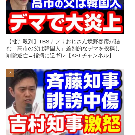
【批判殺到】TBSナフサおじさん境野春彦が詰
む「高市の父は韓国人」差別的なデマを投稿し
削除逃亡→指摘に逆ギレ【KSLチャンネル】