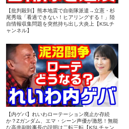
【批判殺到】熊本地震で自衛隊派遣→立憲・杉
尾秀哉「看過できない！ヒアリングする！」陸
自情報収集問題を突然持ち出し大炎上【KSLチ
ャンネル】
【内ゲバ】れいわローテーション廃止か存続
か？Zガンダム、エマ・シーン声優が激怒！無能
な高井副幹事長の説明は二転三転【KSLチャン