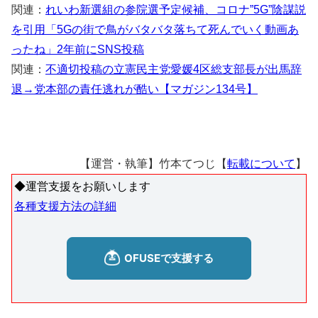
関連：
れいわ新選組の参院選予定候補、コロナ”5G”陰謀説
を引用「5Gの街で鳥がバタバタ落ちて死んでいく動画あ
ったね」2年前にSNS投稿
関連：
不適切投稿の立憲民主党愛媛4区総支部長が出馬辞
退→党本部の責任逃れが酷い【マガジン134号】
【運営・執筆】竹本てつじ【
転載について
】
◆運営支援をお願いします
各種支援方法の詳細