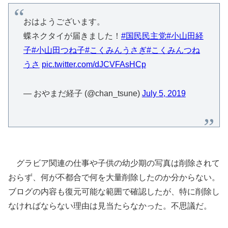
おはようございます。
蝶ネクタイが届きました！
#国民民主党
#小山田経
子
#小山田つね子
#こくみんうさぎ
#こくみんつね
うさ
pic.twitter.com/dJCVFAsHCp
— おやまだ経子 (@chan_tsune)
July 5, 2019
グラビア関連の仕事や子供の幼少期の写真は削除されて
おらず、何が不都合で何を大量削除したのか分からない。
ブログの内容も復元可能な範囲で確認したが、特に削除し
なければならない理由は見当たらなかった。不思議だ。