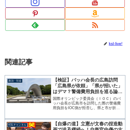
ksl-live!
関連記事
【検証】バッハ会長の広島訪問
政治・社会
「広島県が依頼」「県が招いた」
はデマ？警備費用負担を巡る論
争、両者が事実誤認
国際オリンピック委員会（ＩＯＣ）のバ
ッハ会長が広島市を訪問した際の警備費
用負担をIOC側が拒否し、県と市が折半
して負担することの賛否を巡りネット上
で論争が起きている。 まず、県と市が
費用負担することに賛成する側の主張
【自爆の道】立憲が文春の捏造動
KSLチャンネル
「広島県が招いた」「県が...
画で追及継続へ！自衛官中傷の古