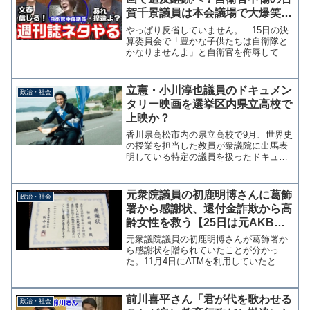
賀千景議員は本会議場で大爆笑！
あまり反省してない？【KSLチャ
やっぱり反省していません。 15日の決
ンネル】
算委員会で「豊かな子供たちは自衛隊と
かなりませんよ」と自衛官を侮辱して厳
重注意を受けたはずの古賀千景議員が、
19日の本会議で爆笑しています。本人は
反省しているという党の説明は嘘だった
立憲・小川淳也議員のドキュメン
政治・社会
ようです。 この本会...
タリー映画を選挙区内県立高校で
上映か？
香川県高松市内の県立高校で9月、世界史
の授業を担当した教員が衆議院に出馬表
明している特定の議員を扱ったドキュメ
ンタリー映画を上映していたことがわか
った。読売新聞によると県教委は「教材
として不適切だった可能性がある」とし
元衆院議員の初鹿明博さんに葛飾
政治・社会
ている。【独自】出馬予...
署から感謝状、還付金詐欺から高
齢女性を救う【25日は元AKB・
NMBの矢倉楓子さんが1日店長】
元衆議院議員の初鹿明博さんが葛飾署か
ら感謝状を贈られていたことが分かっ
た。11月4日にATMを利用していたとこ
ろ、隣の高齢女性が携帯電話で通話しな
がらATMを操作していることに気が付
き、近くの交番に通報したようだ。駆け
前川喜平さん「君が代を歌わせる
政治・社会
付けた警察官が女性に声...