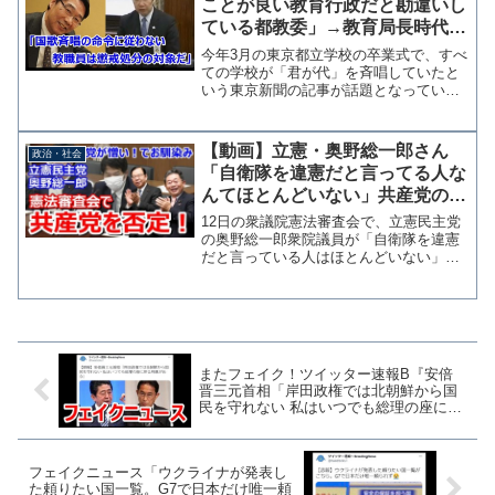
ことが良い教育行政だと勘違いし
ている都教委」→教育局長時代の
前川さん「国歌を斉唱するよう指
今年3月の東京都立学校の卒業式で、すべ
導、命令に従わない教員は懲戒対
ての学校が「君が代」を斉唱していたと
いう東京新聞の記事が話題となってい
象だ」
る。新型コロナウイルス感染防止のため
に一部の学校で校歌は自粛したが君が代
の斉唱は行われたことを問題視ているよ
【動画】立憲・奥野総一郎さん
政治・社会
うだ。 これに対して、元...
「自衛隊を違憲だと言ってる人な
んてほとんどいない」共産党の存
在をあっさりと否定してしまう
12日の衆議院憲法審査会で、立憲民主党
の奥野総一郎衆院議員が「自衛隊を違憲
だと言っている人はほとんどいない」と
発言し、出席した委員らをざわつかせる
場面があった。 奥野氏の発言は自民党
の新藤義孝衆院議員が「国会の中にも自
衛隊を違憲の存在だと主...
またフェイク！ツイッター速報B『安倍
晋三元首相「岸田政権では北朝鮮から国
民を守れない 私はいつでも総理の座に戻
る用意がある」』元記事に該当発言なし
フェイクニュース「ウクライナが発表し
た頼りたい国一覧。G7で日本だけ唯一頼