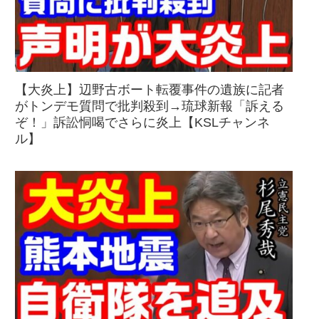
【大炎上】辺野古ボート転覆事件の遺族に記者
がトンデモ質問で批判殺到→琉球新報「訴える
ぞ！」訴訟恫喝でさらに炎上【KSLチャンネ
ル】