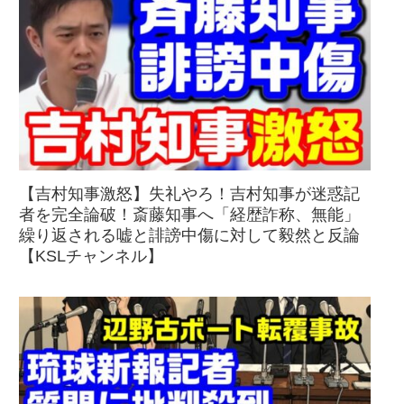
【吉村知事激怒】失礼やろ！吉村知事が迷惑記
者を完全論破！斎藤知事へ「経歴詐称、無能」
繰り返される嘘と誹謗中傷に対して毅然と反論
【KSLチャンネル】