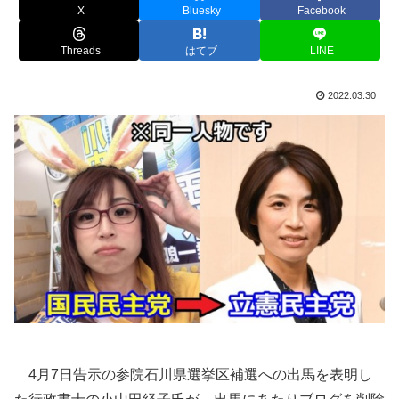
X
Bluesky
Facebook
Threads
はてブ
LINE
2022.03.30
4月7日告示の参院石川県選挙区補選への出馬を表明し