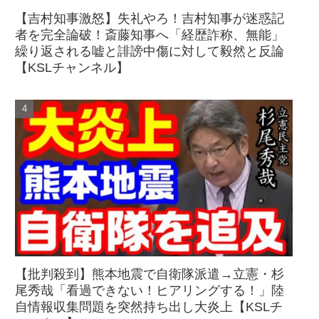
【吉村知事激怒】失礼やろ！吉村知事が迷惑記
者を完全論破！斎藤知事へ「経歴詐称、無能」
繰り返される嘘と誹謗中傷に対して毅然と反論
【KSLチャンネル】
【批判殺到】熊本地震で自衛隊派遣→立憲・杉
尾秀哉「看過できない！ヒアリングする！」陸
自情報収集問題を突然持ち出し大炎上【KSLチ