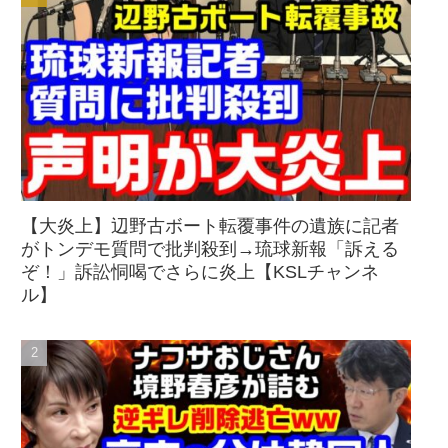
【大炎上】辺野古ボート転覆事件の遺族に記者
がトンデモ質問で批判殺到→琉球新報「訴える
ぞ！」訴訟恫喝でさらに炎上【KSLチャンネ
ル】