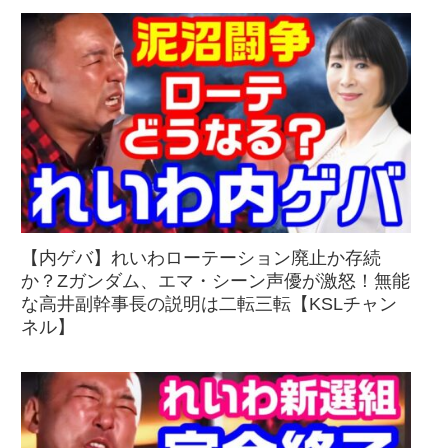
【内ゲバ】れいわローテーション廃止か存続
か？Zガンダム、エマ・シーン声優が激怒！無能
な高井副幹事長の説明は二転三転【KSLチャン
ネル】