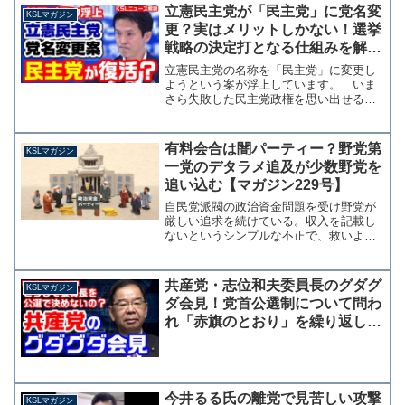
も引っ張りだことなっている。 アカウ
立憲民主党が「民主党」に党名変
KSLマガジン
ント名の"笛美"とは...
更？実はメリットしかない！選挙
戦略の決定打となる仕組みを解説
【KSLチャンネル】マガジン255
立憲民主党の名称を「民主党」に変更し
号
ようという案が浮上しています。 いま
さら失敗した民主党政権を思い出せるな
んて、と思う方もいるかもしれません
が、実はこれかなり有効な手段となるか
もしれません。 立憲民主党の小川淳也
有料会合は闇パーティー？野党第
KSLマガジン
幹事長は26日の定例会見で...
一党のデタラメ追及が少数野党を
追い込む【マガジン229号】
自民党派閥の政治資金問題を受け野党が
厳しい追求を続けている。収入を記載し
ないというシンプルな不正で、救いよう
のない自民党の体質は誰も擁護できない
だろう。 一方で一部の野党議員、特に
立憲民主党の議員らが「闇パーティー」
共産党・志位和夫委員長のグダグ
KSLマガジン
という言葉を頻繁に使って...
ダ会見！党首公選制について問わ
れ「赤旗のとおり」を繰り返し逃
げる醜態
今井るる氏の離党で見苦しい攻撃
KSLマガジン