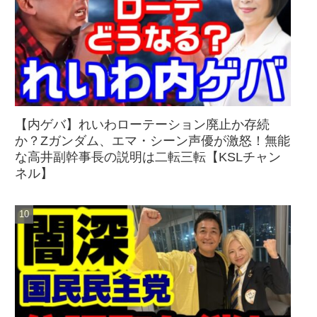
【内ゲバ】れいわローテーション廃止か存続
か？Zガンダム、エマ・シーン声優が激怒！無能
な高井副幹事長の説明は二転三転【KSLチャン
ネル】