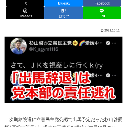
X
Bluesky
Facebook
Threads
はてブ
LINE
2021.10.11
次期衆院選に立憲民主党公認で出馬予定だった杉山啓愛