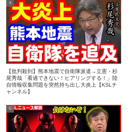
【批判殺到】熊本地震で自衛隊派遣→立憲・杉
尾秀哉「看過できない！ヒアリングする！」陸
自情報収集問題を突然持ち出し大炎上【KSLチ
ャンネル】