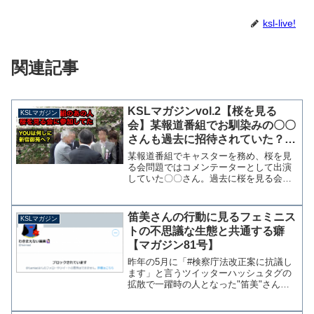
ksl-live!
関連記事
KSLマガジンvol.2【桜を見る
KSLマガジン
会】某報道番組でお馴染みの〇〇
さんも過去に招待されていた？バ
ッチリ写真撮られてるんですけ
某報道番組でキャスターを務め、桜を見
ど・・・
る会問題ではコメンテーターとして出演
していた〇〇さん。過去に桜を見る会に
参加されていたようですが、どうして番
組ではすっとぼけていたのだろうか。※
実名等の詳細は有料マガジン会員のみ閲
笛美さんの行動に見るフェミニス
KSLマガジン
覧可 それではここでモザ...
トの不思議な生態と共通する癖
【マガジン81号】
昨年の5月に「#検察庁法改正案に抗議し
ます」と言うツイッターハッシュタグの
拡散で一躍時の人となった"笛美"さん。
匿名ながらその後も朝日新聞など様々な
媒体に登場し、政治家とのネット番組に