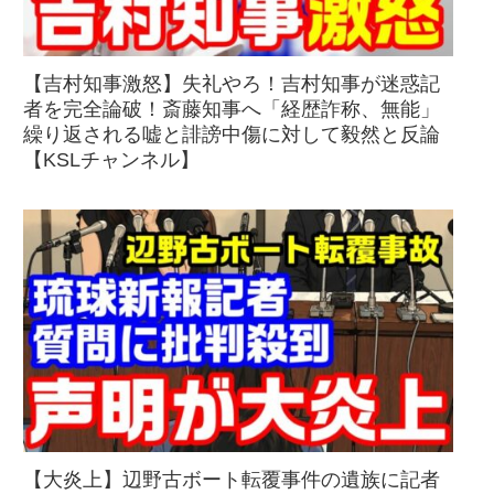
【吉村知事激怒】失礼やろ！吉村知事が迷惑記
者を完全論破！斎藤知事へ「経歴詐称、無能」
繰り返される嘘と誹謗中傷に対して毅然と反論
【KSLチャンネル】
【大炎上】辺野古ボート転覆事件の遺族に記者