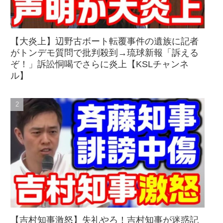
【大炎上】辺野古ボート転覆事件の遺族に記者
がトンデモ質問で批判殺到→琉球新報「訴える
ぞ！」訴訟恫喝でさらに炎上【KSLチャンネ
ル】
【吉村知事激怒】失礼やろ！吉村知事が迷惑記