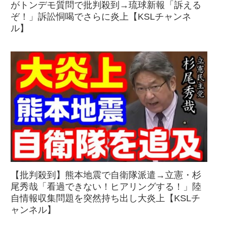
がトンデモ質問で批判殺到→琉球新報「訴える
ぞ！」訴訟恫喝でさらに炎上【KSLチャンネ
ル】
【批判殺到】熊本地震で自衛隊派遣→立憲・杉
尾秀哉「看過できない！ヒアリングする！」陸
自情報収集問題を突然持ち出し大炎上【KSLチ
ャンネル】