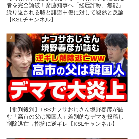
者を完全論破！斎藤知事へ「経歴詐称、無能」
繰り返される嘘と誹謗中傷に対して毅然と反論
【KSLチャンネル】
【批判殺到】TBSナフサおじさん境野春彦が詰
む「高市の父は韓国人」差別的なデマを投稿し
削除逃亡→指摘に逆ギレ【KSLチャンネル】