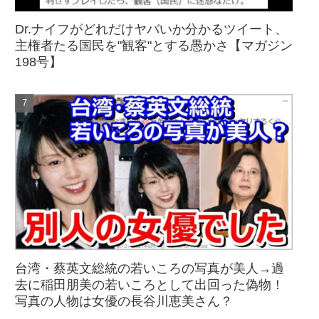
Dr.ナイフがどれだけヤバいか分かるツイート、
主権者たる国民を"観客"とする愚かさ【マガジン
198号】
台湾・蔡英文総統の若いころの写真が美人→過
去に稲田朋美の若いころとして出回った偽物！
写真の人物は女優の長谷川恵美さん？