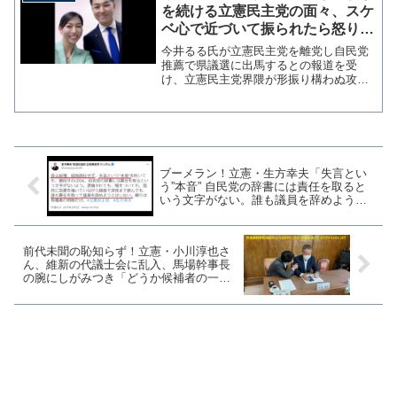
を続ける立憲民主党の面々、スケ
ベ心で近づいて振られたら怒り出
すナンパ野郎みたい【マガジン
今井るる氏が立憲民主党を離党し自民党
203号】
推薦で県議選に出馬するとの報道を受
け、立憲民主党界隈が形振り構わぬ攻撃
を見せている。若い女性ということで持
ち上げておいて、振られると悪口を言う
カッコ悪さを遺憾なく発揮してくれてい
る。 無論、今井氏の不義理...
ブーメラン！立憲・生方幸夫「失言とい
う”本音” 自民党の辞書には責任を取ると
いう文字がない。誰も議員を辞めようと
はしない」
前代未聞の恥知らず！立憲・小川淳也さ
ん、維新の代議士会に乱入、馬場幹事長
の腕にしがみつき「どうか候補者の一本
化を（泣）」