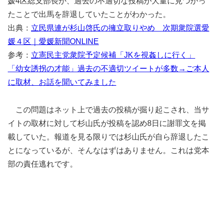
媛4区総支部長が、過去の不適切な投稿が大量に見つかっ
たことで出馬を辞退していたことがわかった。
出典：
立民県連が杉山啓氏の擁立取りやめ 次期衆院選愛
媛４区｜愛媛新聞ONLINE
参考：
立憲民主党衆院予定候補「JKを視姦しに行く」
「幼女誘拐の才能」過去の不適切ツイートが多数→ご本人
に取材、お話を聞いてみました
この問題はネット上で過去の投稿が掘り起こされ、当サ
イトの取材に対して杉山氏が投稿を認め8日に謝罪文を掲
載していた。報道を見る限りでは杉山氏が自ら辞退したこ
とになっているが、そんなはずはありません。これは党本
部の責任逃れです。