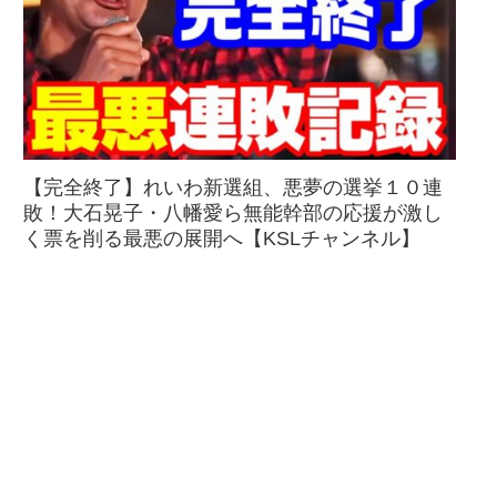
【完全終了】れいわ新選組、悪夢の選挙１０連
敗！大石晃子・八幡愛ら無能幹部の応援が激し
く票を削る最悪の展開へ【KSLチャンネル】