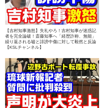
【吉村知事激怒】失礼やろ！吉村知事が迷惑記
者を完全論破！斎藤知事へ「経歴詐称、無能」
繰り返される嘘と誹謗中傷に対して毅然と反論
【KSLチャンネル】