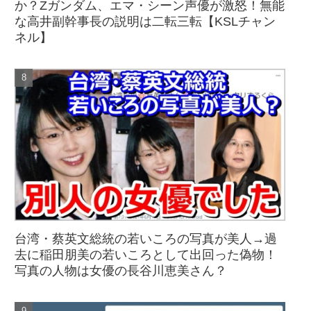
か？Zガンダム、エマ・シーン声優が激怒！無能
な高井副幹事長の説明は二転三転【KSLチャン
ネル】
台湾・蔡英文総統の若いころの写真が美人→過
去に稲田朋美の若いころとして出回った偽物！
写真の人物は女優の長谷川恵美さん？