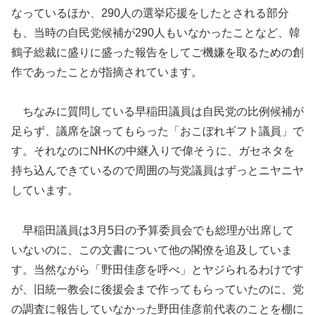
なっているほか、290人の選挙応援をしたとされる部分
も、当時の自民党候補が290人もいなかったことなど、韓
鶴子総裁に盛りに盛った報告をしてご機嫌を取るための創
作であったことが指摘されています。
ちなみに質問している早稲田議員は自民党の比例候補が
足らず、議席を譲ってもらった「おこぼれギフト議員」で
す。それなのにNHKの中継入りで偉そうに、ガセネタを
持ち込んできているので周囲の与党議員はずっとニヤニヤ
しています。
早稲田議員は3月5日の予算委員会でも総理が出席して
いないのに、この文書について他の閣僚を追及していま
す。当然ながら「野田佳彦を呼べ」とヤジられるわけです
が、旧統一教会に後援会まで作ってもらっていたのに、党
の調査に報告していなかった野田佳彦前代表のことを棚に