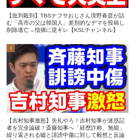
【批判殺到】TBSナフサおじさん境野春彦が詰
む「高市の父は韓国人」差別的なデマを投稿し
削除逃亡→指摘に逆ギレ【KSLチャンネル】
【吉村知事激怒】失礼やろ！吉村知事が迷惑記
者を完全論破！斎藤知事へ「経歴詐称、無能」
繰り返される嘘と誹謗中傷に対して毅然と反論