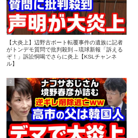
【大炎上】辺野古ボート転覆事件の遺族に記者
がトンデモ質問で批判殺到→琉球新報「訴える
ぞ！」訴訟恫喝でさらに炎上【KSLチャンネ
ル】