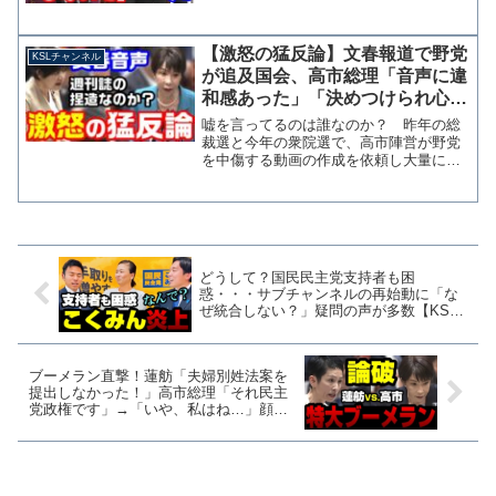
て・・・」
【激怒の猛反論】文春報道で野党
KSLチャンネル
が追及国会、高市総理「音声に違
和感あった」「決めつけられ心
外」執拗な質問に苛立ち隠せず
嘘を言ってるのは誰なのか？ 昨年の総
【KSLチャンネル】
裁選と今年の衆院選で、高市陣営が野党
を中傷する動画の作成を依頼し大量に流
されたとされる文春報道で、実際に会議
音声とされるものを高市総理が確認し、
疑惑を向けられた公設第一秘書にも確認
したうえで「秘書本人かど...
どうして？国民民主党支持者も困
惑・・・サブチャンネルの再始動に「な
ぜ統合しない？」疑問の声が多数【KSL
チャンネル】
ブーメラン直撃！蓮舫「夫婦別姓法案を
提出しなかった！」高市総理「それ民主
党政権です」→「いや、私はね…」顔面
蒼白に【KSLチャンネル】