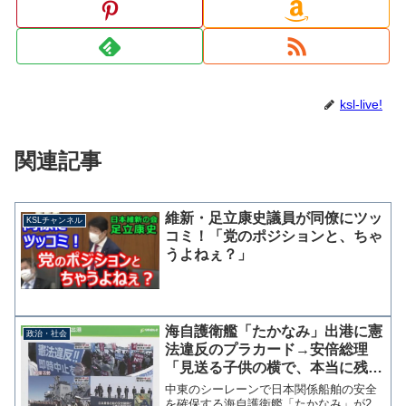
ksl-live!
関連記事
維新・足立康史議員が同僚にツッ
KSLチャンネル
コミ！「党のポジションと、ちゃ
うよねぇ？」
海自護衛艦「たかなみ」出港に憲
政治・社会
法違反のプラカード→安倍総理
「見送る子供の横で、本当に残念
だ」維新・足立康史議員の質疑に
中東のシーレーンで日本関係船舶の安全
心境語る
を確保する海自護衛艦「たかなみ」が2