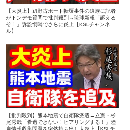
【大炎上】辺野古ボート転覆事件の遺族に記者
がトンデモ質問で批判殺到→琉球新報「訴える
ぞ！」訴訟恫喝でさらに炎上【KSLチャンネ
ル】
【批判殺到】熊本地震で自衛隊派遣→立憲・杉
尾秀哉「看過できない！ヒアリングする！」陸
自情報収集問題を突然持ち出し大炎上【KSLチ