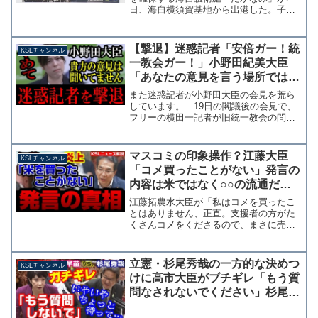
日、海自横須賀基地から出港した。子供
を含む家族らが任地へ向かう隊員を見送
ったが、その横で自衛隊派遣に反対する
団体メンバーらが「憲法違反」などのプ
【撃退】迷惑記者「安倍ガー！統
KSLチャンネル
ラカードが掲げたことにつ...
一教会ガー！」小野田紀美大臣
「あなたの意見を言う場所ではな
い」所管外の質問を一蹴【KSLチ
また迷惑記者が小野田大臣の会見を荒ら
ャンネル】
しています。 19日の閣議後の会見で、
フリーの横田一記者が旧統一教会の問題
を外国人問題として扱うよう繰り返し求
め大臣が「あなたの意見を語る場ではな
い」と一蹴し、その後は「所管外」を繰
マスコミの印象操作？江藤大臣
KSLチャンネル
り返す場面がありました...
「コメ買ったことがない」発言の
内容は米ではなく○○の流通だっ
た【KSLチャンネル】
江藤拓農水大臣が「私はコメを買ったこ
とはありません、正直。支援者の方がた
くさんコメをくださるので、まさに売る
ほどある。私の家の食品庫には」と講演
で発言したことが報じられ、米の価格高
騰が続く中で不謹慎ではないかと国会で
立憲・杉尾秀哉の一方的な決めつ
KSLチャンネル
も追及を受けています。 ...
けに高市大臣がブチギレ「もう質
問なされないでください」杉尾
「いやいや、ちょっと、待っ