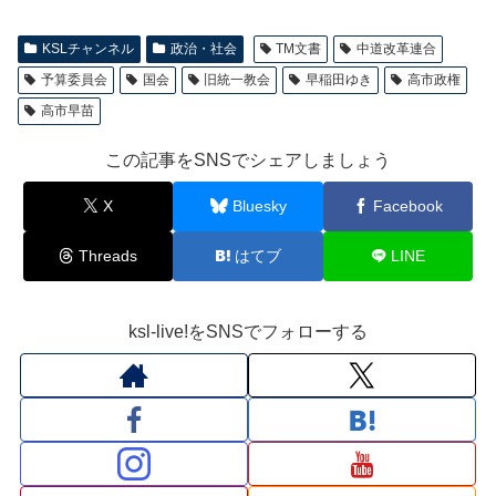
KSLチャンネル
政治・社会
TM文書
中道改革連合
予算委員会
国会
旧統一教会
早稲田ゆき
高市政権
高市早苗
この記事をSNSでシェアしましょう
X
Bluesky
Facebook
Threads
はてブ
LINE
ksl-live!をSNSでフォローする