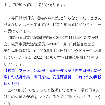
上げて恥知らずにもほどがあります。
世界日報が旧統一教会の関連だと知らなかったことはあ
りえないとも言ってますが、野党も知らずにインタビュー
を受けています。
当時の岡田克也衆議院議員が2002年1月1日付新春座談
会、枝野幸男衆議院議員が2006年1月1日付新春座談会、
安住淳衆議院議員が2010年6月24日付インタビューに登場
していることは、2022年に私が世界日報に取材して判明
しています。
【独自】ブーメラン続報！旧統一教会系「世界日報」に登
場した枝野幸男、岡田克也、安住淳議員、それぞれの掲載
日が判明
この3名の知らなかったと説明してますが、早稲田さん
はこの先輩方が嘘をついているとでも言いたいのでしょう
か？