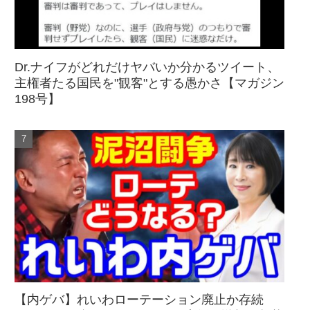
Dr.ナイフがどれだけヤバいか分かるツイート、
主権者たる国民を"観客"とする愚かさ【マガジン
198号】
【内ゲバ】れいわローテーション廃止か存続