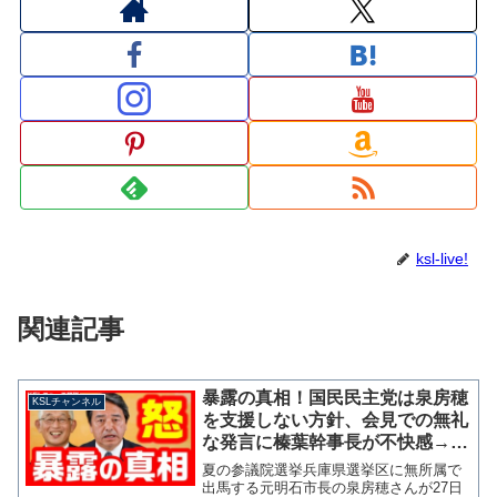
ksl-live!
関連記事
暴露の真相！国民民主党は泉房穂
KSLチャンネル
を支援しない方針、会見での無礼
な発言に榛葉幹事長が不快感→対
抗馬擁立へ【KSLチャンネル】
夏の参議院選挙兵庫県選挙区に無所属で
出馬する元明石市長の泉房穂さんが27日