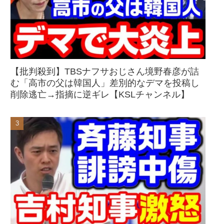
【批判殺到】TBSナフサおじさん境野春彦が詰
む「高市の父は韓国人」差別的なデマを投稿し
削除逃亡→指摘に逆ギレ【KSLチャンネル】