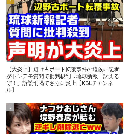
【大炎上】辺野古ボート転覆事件の遺族に記者
がトンデモ質問で批判殺到→琉球新報「訴える
ぞ！」訴訟恫喝でさらに炎上【KSLチャンネ
ル】