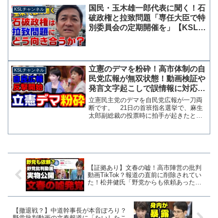
通知した件についてコメントしていま
国民・玉木雄一郎代表に聞く！石
KSLチャンネル
す。共産党は文科省判断...
破政権と拉致問題「専任大臣で特
別委員会の定期開催を」【KSLチ
ャンネル】
立憲のデマを粉砕！高市体制の自
KSLチャンネル
民党広報が無双状態！動画検証や
発言文字起こしで誤情報に対応
【KSLチャンネル】
立憲民主党のデマを自民党広報が一刀両
断です。 21日の首班指名選挙で、麻生
太郎副総裁の投票時に拍手が起きたとし
て立憲民主党の尾辻かな子衆銀議員が
「高市政権が、麻生傀儡政権であること
の証左であるかのような拍手でした」と
Ｘにポストし、同党の他の...
【証拠あり】文春の嘘！高市陣営の批判
動画TikTok？報道の直前に削除されてい
た！松井健氏「野党からも依頼あった」
【KSLチャンネル】
【撤退戦？】中道幹事長が本音ぽろり？
野党批判動画の文春報道に「たいしたこ