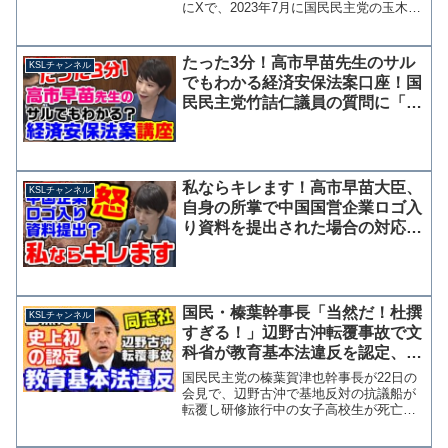
にXで、2023年7月に国民民主党の玉木代
表から衆院選兵庫9区からの出馬を打診さ
れ、その際に自公与党との連立を前提に
自身を共同代表とし、近畿比例ブロック
たった3分！高市早苗先生のサル
KSLチャンネル
単独1位、与党...
でもわかる経済安保法案口座！国
民民主党竹詰仁議員の質問に「難
しかった・・・」
私ならキレます！高市早苗大臣、
KSLチャンネル
自身の所掌で中国国営企業ロゴ入
り資料を提出された場合の対応に
ついて答弁
国民・榛葉幹事長「当然だ！杜撰
KSLチャンネル
すぎる！」辺野古沖転覆事故で文
科省が教育基本法違反を認定、政
治的中立に欠く平和教育【KSLチ
国民民主党の榛葉賀津也幹事長が22日の
ャンネル】
会見で、辺野古沖で基地反対の抗議船が
転覆し研修旅行中の女子高校生が死亡し
た事件を受け、文科省が学校法人同志社
に対して教育基本法の14条違反を認定し