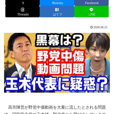
X
Bluesky
Facebook
Threads
はてブ
LINE
2026.06.11
高市陣営が野党中傷動画を大量に流したとされる問題