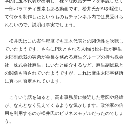
本的に玉木代表が出演し、様々な政治テーマを解説したり
一部バラエティ要素もある動画です。松井氏がAIを駆使し
て何かを制作したというものもチャンネル内では見受けら
れないので、説明は事実でしょう。
松井氏はこの案件程度でも玉木代表との関係性を吹聴し
ていたようです。さらにP氏とされる人物は松井氏が麻生
太郎副総裁の実弟が会長を務める麻生グループの持ち株会
社「株式会社麻生」にいたと紹介するなど、麻生副総裁と
の関係も噂されていたようですが、これは麻生太郎事務所
に真っ向否定されています。
こういう話を知ると、高市事務所に接近した意図や経緯
が、なんとなく見えてくるような気がします。政治家の信
用を利用するのが松井氏のビジネスモデルだったのでしょ
う。