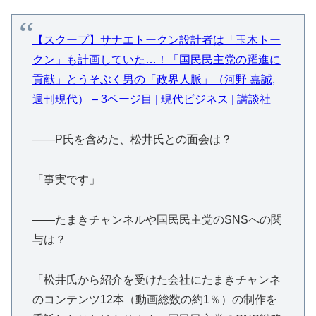
【スクープ】サナエトークン設計者は「玉木トー
クン」も計画していた…！「国民民主党の躍進に
貢献」とうそぶく男の「政界人脈」（河野 嘉誠,
週刊現代） – 3ページ目 | 現代ビジネス | 講談社
――P氏を含めた、松井氏との面会は？
「事実です」
――たまきチャンネルや国民民主党のSNSへの関
与は？
「松井氏から紹介を受けた会社にたまきチャンネ
のコンテンツ12本（動画総数の約1％）の制作を