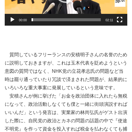
ヤ
ー
00:00
02:11
質問しているフリーランスの安積明子さんの名誉のため
に説明しておきますが、これは玉木代表を貶めようという
意図の質問ではなく、NHK党の立花孝志氏の問題など当
時は罷り通っていたり冗談で済まされた問題が、結果的に
いろいろな重大事案に発展しているという意味です。
安積さんが例に挙げた「お金を政治団体に入れたら無税
になって、政治活動しなくても僕と一緒に街頭演説すれば
いいんだ」という発言は、実業家の林尚弘氏がゲスト出演
した際に、自民党の政治とカネの問題の話題の中で『使途
不明党』を作って資金を投入すれば税金を払わなくても捕