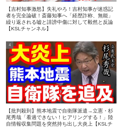
【吉村知事激怒】失礼やろ！吉村知事が迷惑記
者を完全論破！斎藤知事へ「経歴詐称、無能」
繰り返される嘘と誹謗中傷に対して毅然と反論
【KSLチャンネル】
【批判殺到】熊本地震で自衛隊派遣→立憲・杉
尾秀哉「看過できない！ヒアリングする！」陸
自情報収集問題を突然持ち出し大炎上【KSLチ