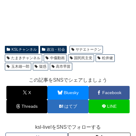
KSLチャンネル
政治・社会
サナエトークン
たまきチャンネル
中傷動画
国民民主党
松井健
玉木雄一郎
疑惑
高市早苗
この記事をSNSでシェアしましょう
X
Bluesky
Facebook
Threads
はてブ
LINE
ksl-live!をSNSでフォローする