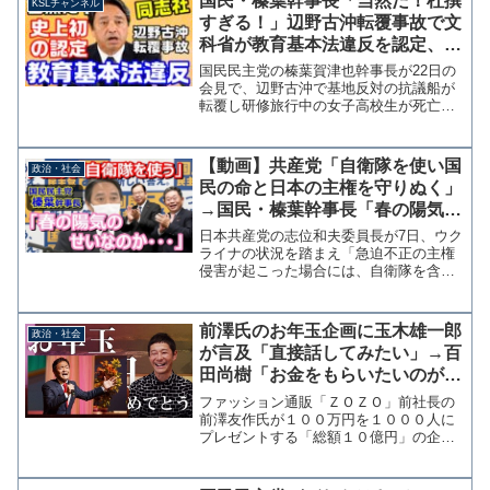
国民・榛葉幹事長「当然だ！杜撰
KSLチャンネル
すぎる！」辺野古沖転覆事故で文
科省が教育基本法違反を認定、政
治的中立に欠く平和教育【KSLチ
国民民主党の榛葉賀津也幹事長が22日の
ャンネル】
会見で、辺野古沖で基地反対の抗議船が
転覆し研修旅行中の女子高校生が死亡し
た事件を受け、文科省が学校法人同志社
に対して教育基本法の14条違反を認定し
通知した件についてコメントしていま
【動画】共産党「自衛隊を使い国
政治・社会
す。共産党は文科省判断...
民の命と日本の主権を守りぬく」
→国民・榛葉幹事長「春の陽気の
せいか、まあ一貫してないです
日本共産党の志位和夫委員長が7日、ウク
ね」
ライナの状況を踏まえ「急迫不正の主権
侵害が起こった場合には、自衛隊を含め
てあらゆる手段を行使して、国民の命と
日本の主権を守りぬくのが党の立場だ」
と発言したことに、国民民主党の榛葉賀
前澤氏のお年玉企画に玉木雄一郎
政治・社会
津也幹事長は8日の会見...
が言及「直接話してみたい」→百
田尚樹「お金をもらいたいのが見
え見え。ヨダレ拭いてからツイー
ファッション通販「ＺＯＺＯ」前社長の
トしろよ。」
前澤友作氏が１００万円を１０００人に
プレゼントする「総額１０億円」の企画
に国民民主党の玉木雄一郎代表が興味を
示している。 玉木氏は「当選しても辞
退する」としているが、企画に言及した