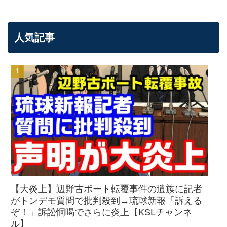
人気記事
【大炎上】辺野古ボート転覆事件の遺族に記者
がトンデモ質問で批判殺到→琉球新報「訴える
ぞ！」訴訟恫喝でさらに炎上【KSLチャンネ
ル】