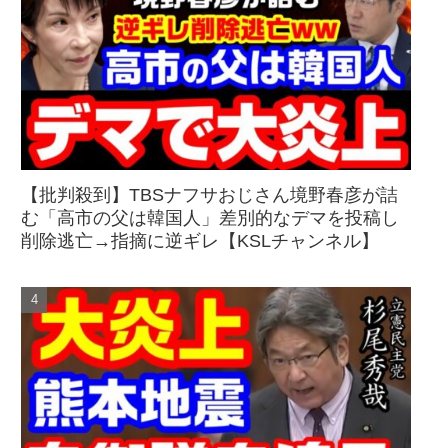
【批判殺到】TBSナフサおじさん境野春彦が詰
む「高市の父は韓国人」差別的なデマを投稿し
削除逃亡→指摘に逆ギレ【KSLチャンネル】