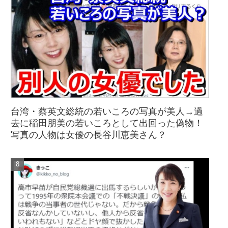
台湾・蔡英文総統の若いころの写真が美人→過
去に稲田朋美の若いころとして出回った偽物！
写真の人物は女優の長谷川恵美さん？