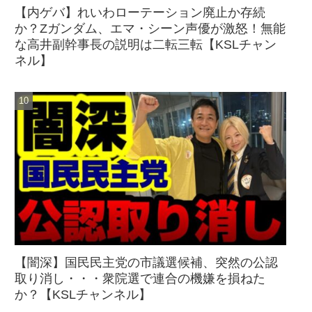
【内ゲバ】れいわローテーション廃止か存続
か？Zガンダム、エマ・シーン声優が激怒！無能
な高井副幹事長の説明は二転三転【KSLチャン
ネル】
【闇深】国民民主党の市議選候補、突然の公認
取り消し・・・衆院選で連合の機嫌を損ねた
か？【KSLチャンネル】