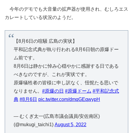
今年のデモでも大音量の拡声器が使用され、むしろエス
カレートしている状況のようだ。
【8月6日の喧騒 広島の実状】
平和記念式典が執り行われる8月6日朝の原爆ドー
ム前です。
8月6日は静かに悼み心穏やかに感謝する日である
べきなのですが、これが実状です。
原爆犠牲者の皆様に申し訳なく、忸怩たる思いで
なりません。
#原爆の日
#原爆ドーム
#平和記念式
典
#8月6日
pic.twitter.com/dmqGEqwypH
— むくぎ太一(広島市議会議員/安佐南区)
(@mukugi_taichi1)
August 5, 2022