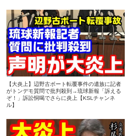
【大炎上】辺野古ボート転覆事件の遺族に記者
がトンデモ質問で批判殺到→琉球新報「訴える
ぞ！」訴訟恫喝でさらに炎上【KSLチャンネ
ル】