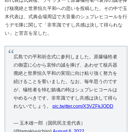
郎代表は式典後、ツイッターで原爆犠牲者へ哀悼の誠を捧
げ核廃絶と世界恒久平和への思いを投稿した。その中で玉
木代表は、式典会場周辺で大音量のシュプレヒコールを行
うデモ隊に関して「非常識ですし共感は決して得られな
い」と苦言を呈した。
広島での平和祈念式に参列しました。原爆犠牲者
の御霊に心から哀悼の誠を捧げ、あわせて核兵器
廃絶と世界恒久平和の実現に向け粘り強く努力を
続けることを誓いました。なお、毎年思うのです
が、犠牲者を悼む鎮魂の時はシュプレヒコールは
やめるべきです。非常識ですし共感は決して得ら
れないでしょう。
pic.twitter.com/X3VZFkJQDD
— 玉木雄一郎（国民民主党代表）
(@tamakiyuichiro)
August 6, 2022