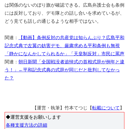
は関係のないのぼり旗が確認できる。広島弁護士会も条例
には反対しており、デモ隊との話し合いを求めているが、
どう見ても話しの通じるような相手ではない。
関連：
【動画】条例反対の共産党は知らんぷり？広島平和
記念式典で左翼の妨害デモ、厳粛求める平和条例も無視
「静かになんかしてられるか」「天皇制反対」市民に罵声
関連：
朝日新聞「全国戦没者追悼式の首相式辞が例年と違
う！」←平和記念式典の式辞が同じだと批判してなかっ
た？
【運営・執筆】竹本てつじ【
転載について
】
◆運営支援をお願いします
各種支援方法の詳細