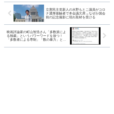
立憲民主党新人の水野もとこ議員がコロ
ナ濃厚接触者で本会議欠席→なぜか国会
前の記念撮影に現れ取材を受ける
映画評論家の町山智浩さん「多数派によ
る独裁」というパワーワードを放つ！
「多数者による専制」「数の暴力」と勘
違いか？