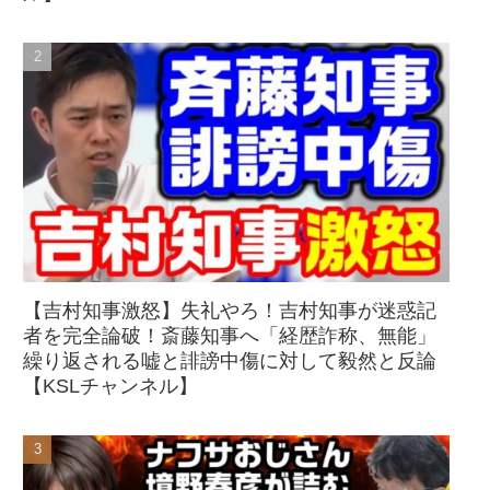
【吉村知事激怒】失礼やろ！吉村知事が迷惑記
者を完全論破！斎藤知事へ「経歴詐称、無能」
繰り返される嘘と誹謗中傷に対して毅然と反論
【KSLチャンネル】