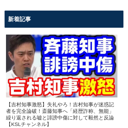
新着記事
【吉村知事激怒】失礼やろ！吉村知事が迷惑記
者を完全論破！斎藤知事へ「経歴詐称、無能」
繰り返される嘘と誹謗中傷に対して毅然と反論
【KSLチャンネル】