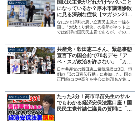
国民民主党がどれだけヤバいこと
KSLマガジン
動機が前澤氏に接近するこ...
になっているか？厚木市議選惨敗
に見る深刻な症状【マガジン218
号】
なにかと評判の悪い立憲民主党と一線を
画し「対決より解決」の姿勢がネット上
では好評の国民民主党であるが、その一
方で支持率は伸び悩み、次期衆院選に向
けての候補者擁立も遅々として進まず熱
心な支持者からも不満の声が上がってい
共産党・穀田恵二さん、緊急事態
政治・社会
る。 地方選においても同...
宣言下の国会前で70名デモ「ア
ベ・スガ政治を許さない」「カス
総理」
日本共産党の穀田恵二衆院議員は3日、恒
例の「3の日宣伝行動」に参加した。国会
正門前には中高年を中心に約70名が集合
し「アベ・スガ政治を許さない」「カス
総理」などのプラカードが掲げられ
た。 緊急事態宣言など完全に無視した
たった3分！高市早苗先生のサル
KSLチャンネル
国会議員の無責任な行動...
でもわかる経済安保法案口座！国
民民主党竹詰仁議員の質問に「難
しかった・・・」