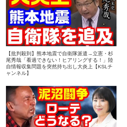
【批判殺到】熊本地震で自衛隊派遣→立憲・杉
尾秀哉「看過できない！ヒアリングする！」陸
自情報収集問題を突然持ち出し大炎上【KSLチ
ャンネル】