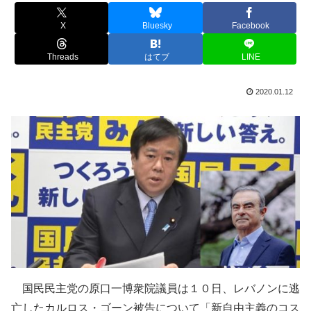
X
Bluesky
Facebook
Threads
はてブ
LINE
2020.01.12
国民民主党の原口一博衆院議員は１０日、レバノンに逃
亡したカルロス・ゴーン被告について「新自由主義のコス