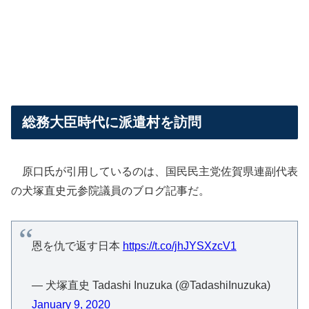
総務大臣時代に派遣村を訪問
原口氏が引用しているのは、国民民主党佐賀県連副代表
の犬塚直史元参院議員のブログ記事だ。
恩を仇で返す日本
https://t.co/jhJYSXzcV1
— 犬塚直史 Tadashi Inuzuka (@TadashiInuzuka)
January 9, 2020