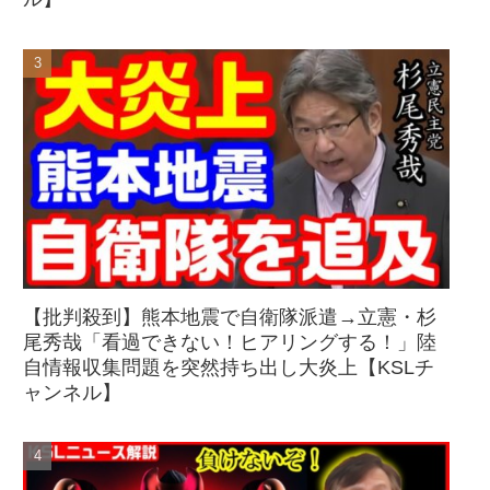
【批判殺到】熊本地震で自衛隊派遣→立憲・杉
尾秀哉「看過できない！ヒアリングする！」陸
自情報収集問題を突然持ち出し大炎上【KSLチ
ャンネル】