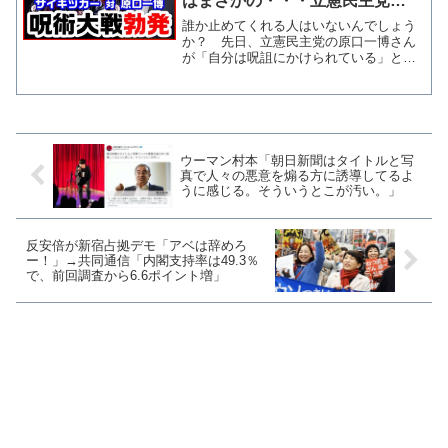
はまさかの・・・立憲民主党
【KSLチャンネル】
誰か止めてくれる人はいないんでしょう
か？ 先日、立憲民主党の原口一博さん
が「自分は呪詛にかけられている」と言
い出したことが話題となりましたが、つ
いには霊視ができると謳う人物の「プロ
のサイキッカーからのサイキックアタッ
ク、呪術師が原口さんを追...
ウーマン村本「朝日新聞はタイトルと写
真で人々の悪意を煽る方に誘導してるよ
うに感じる。そういうとこが汚い。」
反安倍が新宿占拠デモ「アベは辞めろ
ー！」→共同通信「内閣支持率は49.3％
で、前回調査から6.6ポイント増」