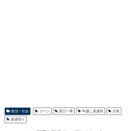
政治・社会
ゴーン
原口一博
年越し派遣村
日産
派遣切り