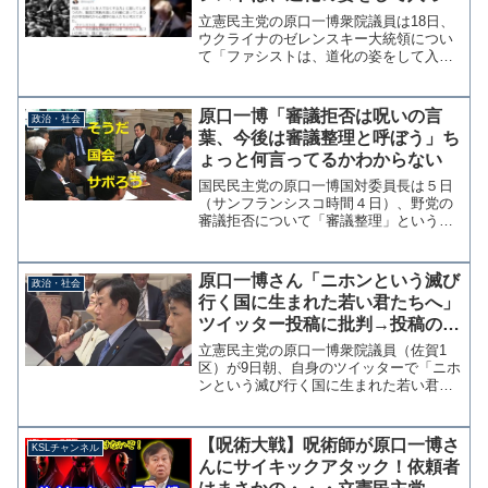
くる。人々は、その道化が悪魔だ
立憲民主党の原口一博衆院議員は18日、
とは気づかない。」
ウクライナのゼレンスキー大統領につい
て「ファシストは、道化の姿をして入っ
てくる。人々は、その道化が悪魔だとは
気づかない。」とツイッターに投稿し、
日本でのオンライン国会演説を求める声
原口一博「審議拒否は呪いの言
政治・社会
をけん制した。何故、人...
葉、今後は審議整理と呼ぼう」ち
ょっと何言ってるかわからない
国民民主党の原口一博国対委員長は５日
（サンフランシスコ時間４日）、野党の
審議拒否について「審議整理」という呼
び方に変えるべきとの意味不明な提言を
ツイッターで行った。「野党の審議拒
否」これも「呪いの言葉」です。「審議
原口一博さん「ニホンという滅び
政治・社会
整理」と呼び替えるべきです...
行く国に生まれた若い君たちへ」
ツイッター投稿に批判→投稿の真
相は？誤解？
立憲民主党の原口一博衆院議員（佐賀1
区）が9日朝、自身のツイッターで「ニホ
ンという滅び行く国に生まれた若い君た
ちへ」と投稿したことに批判が殺到して
いる。リプライと引用リツイートで2000
件以上のコメントが寄せられている。
【呪術大戦】呪術師が原口一博さ
KSLチャンネル
2021/12/09...
んにサイキックアタック！依頼者