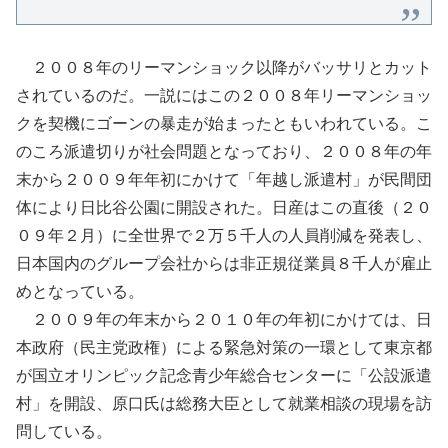
２００８年のリーマンショック以降がバッサリとカット
されているのだ。一説にはこの２００８年リーマンショッ
クを契機にゴーンの暴走が始まったともいわれている。こ
のころ派遣切りが社会問題となっており、２００８年の年
末から２００９年年初にかけて「年越し派遣村」が民間団
体により日比谷公園に開設された。日産はこの直後（２０
０９年２月）に全世界で２万５千人の人員削減を発表し、
日本国内のグループ会社からは非正規従業員８千人が雇止
めとなっている。
２００９年の年末から２０１０年の年初にかけては、日
本政府（民主党政権）による緊急対策の一環として東京都
が国立オリンピック記念青少年総合センターに「公設派遣
村」を開設、原口氏は総務大臣として就業相談の現場を訪
問している。