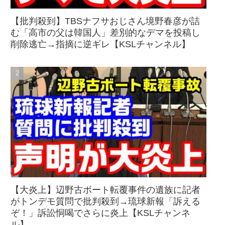
【批判殺到】TBSナフサおじさん境野春彦が詰
む「高市の父は韓国人」差別的なデマを投稿し
削除逃亡→指摘に逆ギレ【KSLチャンネル】
【大炎上】辺野古ボート転覆事件の遺族に記者
がトンデモ質問で批判殺到→琉球新報「訴える
ぞ！」訴訟恫喝でさらに炎上【KSLチャンネ
ル】