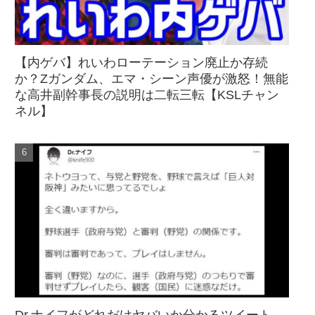
【内ゲバ】れいわローテーション廃止か存続
か？Zガンダム、エマ・シーン声優が激怒！無能
な高井副幹事長の説明は二転三転【KSLチャン
ネル】