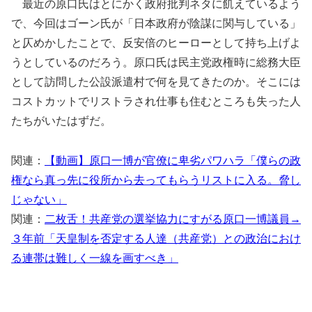
最近の原口氏はとにかく政府批判ネタに飢えているよう
で、今回はゴーン氏が「日本政府が陰謀に関与している」
と仄めかしたことで、反安倍のヒーローとして持ち上げよ
うとしているのだろう。原口氏は民主党政権時に総務大臣
として訪問した公設派遣村で何を見てきたのか。そこには
コストカットでリストラされ仕事も住むところも失った人
たちがいたはずだ。
関連：
【動画】原口一博が官僚に卑劣パワハラ「僕らの政
権なら真っ先に役所から去ってもらうリストに入る。脅し
じゃない」
関連：
二枚舌！共産党の選挙協力にすがる原口一博議員→
３年前「天皇制を否定する人達（共産党）との政治におけ
る連帯は難しく一線を画すべき」