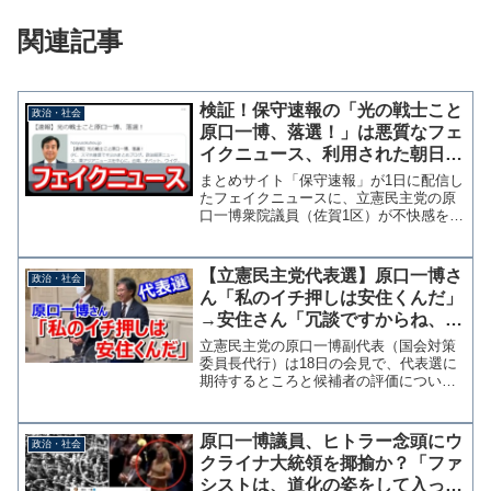
関連記事
検証！保守速報の「光の戦士こと
政治・社会
原口一博、落選！」は悪質なフェ
イクニュース、利用された朝日新
聞デジタルのスクショも誤り
まとめサイト「保守速報」が1日に配信し
たフェイクニュースに、立憲民主党の原
口一博衆院議員（佐賀1区）が不快感を露
にするツイッター投稿を行っている。嘘
をつくな❗️ 原口 一博 (@kharaguchi)
November 2, 2021 原...
【立憲民主党代表選】原口一博さ
政治・社会
ん「私のイチ押しは安住くんだ」
→安住さん「冗談ですからね、ニ
ュースで使えないからどうせ」
立憲民主党の原口一博副代表（国会対策
委員長代行）は18日の会見で、代表選に
期待するところと候補者の評価について
聞かれた際に、枝野前代表の続投を望ん
でいたことを述べたうえで「安住くんこ
そ先頭に立つべきだ。ずっと思ってまし
原口一博議員、ヒトラー念頭にウ
政治・社会
た」「私は安住くんイチ...
クライナ大統領を揶揄か？「ファ
シストは、道化の姿をして入って