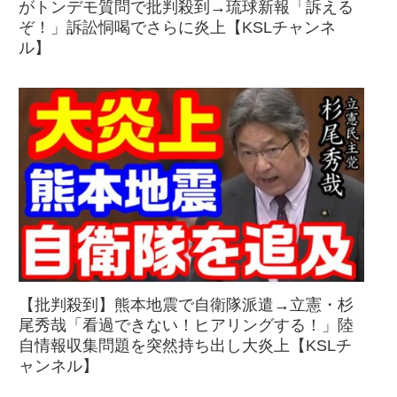
がトンデモ質問で批判殺到→琉球新報「訴える
ぞ！」訴訟恫喝でさらに炎上【KSLチャンネ
ル】
【批判殺到】熊本地震で自衛隊派遣→立憲・杉
尾秀哉「看過できない！ヒアリングする！」陸
自情報収集問題を突然持ち出し大炎上【KSLチ
ャンネル】