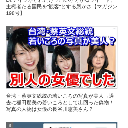
Dr.ナイフがどれだけヤバいか分かるツイート、
主権者たる国民を"観客"とする愚かさ【マガジン
198号】
台湾・蔡英文総統の若いころの写真が美人→過
去に稲田朋美の若いころとして出回った偽物！
写真の人物は女優の長谷川恵美さん？