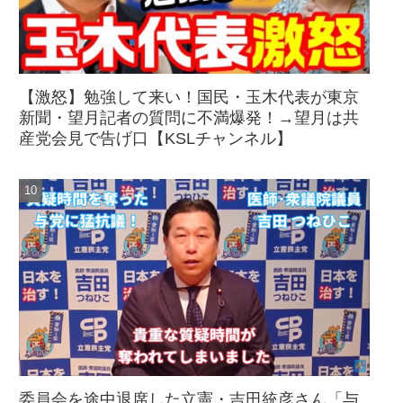
【激怒】勉強して来い！国民・玉木代表が東京
新聞・望月記者の質問に不満爆発！→望月は共
産党会見で告げ口【KSLチャンネル】
委員会を途中退席した立憲・吉田統彦さん「与