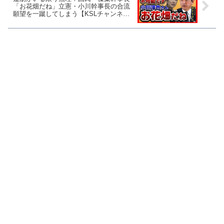
「お花畑だね」立憲・小川幹事長の合流
願望を一蹴してしまう【KSLチャンネ
ル】