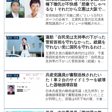
言って」「自民党の方が...
橋下徹氏が不快感「想像でしゃべ
るな！それだから立憲は大阪で議
席を増やせない」
安倍前総理の"天敵に聞く"という日刊ス
ポーツの企画で、立憲民主党の辻元清美
衆院議員のインタビューが掲載された。
その中で辻元氏は菅総理に対する懸念と
して「自分も努力して成功したから、努
力しないヤツは認められないというタイ
蓮舫「自民党は支持率の下がった
政治・社会
プ」と評した。しかし、...
菅前首相を守れなかった。総裁を
守れない党に国民を守れるわけが
ない」→支持率低迷の枝野さんを
立憲民主党の蓮舫代表代行は15日、千葉
守った結果どうなった？
県四街道市内での街頭演説で「自民党は
支持率の下がった菅前首相（総裁）を守
れなかった。総裁を守れない党に国民を
守れるわけがない」と批判を展開し衆院
選での政権交代を訴えた。「自民に国民
共産党議員が書類送検されたい
政治・社会
守れない」 立民・蓮舫...
た！車２台のサイドミラーを破壊
した器物損壊容疑
日本共産党の柳井誠市議（北九州市）が
器物損壊容疑で書類送検されていたこと
が判明した。容疑は4月下旬の夜、小倉南
区で駐車中の乗用車2台のサイドミラーを
壊した疑い。参考：北九州市議、書類送
検 器物損壊の疑い - 産経ニュース 柳