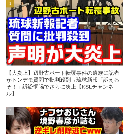
【大炎上】辺野古ボート転覆事件の遺族に記者
がトンデモ質問で批判殺到→琉球新報「訴える
ぞ！」訴訟恫喝でさらに炎上【KSLチャンネ
ル】