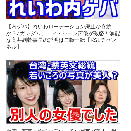
【内ゲバ】れいわローテーション廃止か存続
か？Zガンダム、エマ・シーン声優が激怒！無能
な高井副幹事長の説明は二転三転【KSLチャン
ネル】