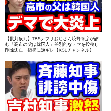
【批判殺到】TBSナフサおじさん境野春彦が詰
む「高市の父は韓国人」差別的なデマを投稿し
削除逃亡→指摘に逆ギレ【KSLチャンネル】