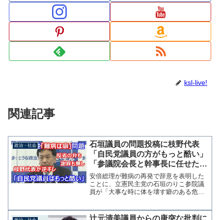
ksl-live!
関連記事
石垣議員の問題投稿に枝野代表
政治・社会
「自民党議員の方がもっと酷い」
「参議院会長と幹事長に任せた」
記者の質問から逃げる
安倍総理が難病の再発で辞意を表明した
ことに、立憲民主党の石垣のりこ参院議
員が「大事な時に体を壊す癖のある危機
管理能力のない人物」とツイッターに投
稿した問題で、同党の枝野幸男代表は31
日の定例会見で「自民党にも同じことを
辻元清美議員からの唐突な批判に
政治・社会