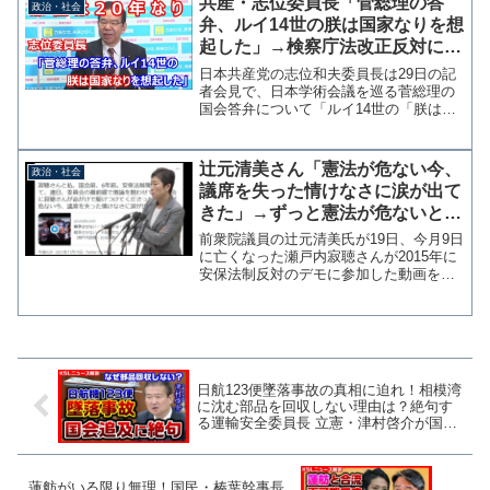
共産・志位委員長「菅総理の答
政治・社会
井市議は6期目の...
弁、ルイ14世の朕は国家なりを想
起した」→検察庁法改正反対に反
対する意見書からのパクリ、ちな
日本共産党の志位和夫委員長は29日の記
みに志位は委員長在任20年なり
者会見で、日本学術会議を巡る菅総理の
国会答弁について「ルイ14世の「朕は国
家なり」ということを想起いたしまし
た」と述べた。検察庁法改正の意見書か
らパクリ どこかで聞いたことがあると
辻元清美さん「憲法が危ない今、
政治・社会
思ったら、これは今年の...
議席を失った情けなさに涙が出て
きた」→ずっと憲法が危ないと言
い続けて飽きられたのでは？
前衆院議員の辻元清美氏が19日、今月9日
に亡くなった瀬戸内寂聴さんが2015年に
安保法制反対のデモに参加した動画を自
身のツイッターで引用し「憲法が危ない
今、議席を失った情けなさに涙が出てき
た」と投稿した。寂聴さんと私、国会
前、6年前。安保法...
日航123便墜落事故の真相に迫れ！相模湾
に沈む部品を回収しない理由は？絶句す
る運輸安全委員長 立憲・津村啓介が国会
で追及【KSLチャンネル】
蓮舫がいる限り無理！国民・榛葉幹事長