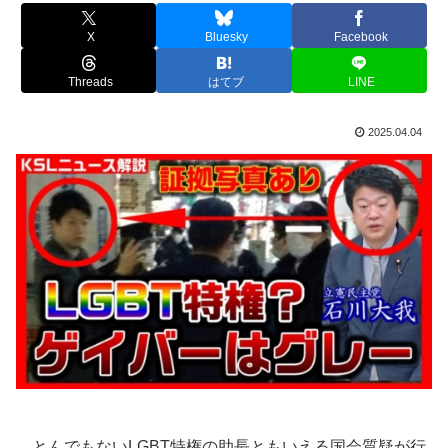
X
Bluesky
Facebook
Threads
はてブ
LINE
2025.04.04
とんでもないLGBT特権の助長ともいえる国会質疑が行