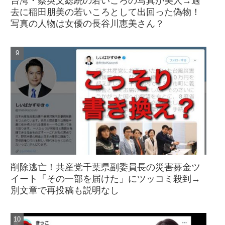
台湾・蔡英文総統の若いころの写真が美人→過
去に稲田朋美の若いころとして出回った偽物！
写真の人物は女優の長谷川恵美さん？
削除逃亡！共産党千葉県副委員長の災害募金ツ
イート「その一部を届けた」にツッコミ殺到→
別文章で再投稿も説明なし