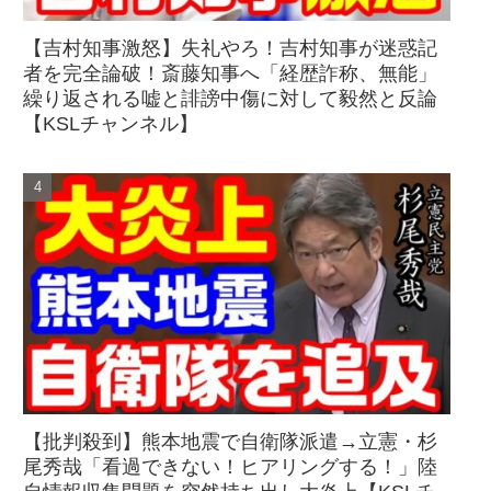
【吉村知事激怒】失礼やろ！吉村知事が迷惑記
者を完全論破！斎藤知事へ「経歴詐称、無能」
繰り返される嘘と誹謗中傷に対して毅然と反論
【KSLチャンネル】
【批判殺到】熊本地震で自衛隊派遣→立憲・杉
尾秀哉「看過できない！ヒアリングする！」陸