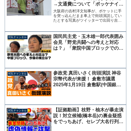
→文通費について「ポッケナイナ
イしてる」と指摘した瞬間を切り
大阪府の吉村洋文知事が、ポケットに手
取り
を突っ込んだまま車上で街頭演説してい
たとする写真がツイッターで出回り吉村
知事への批判の声が上がっている。 大
阪府・市が進めるカジノを含む統合型リ
ゾート（IR）誘致に反対するツイッター
国民民主党・玉木雄一郎代表囲み
KSLチャンネル
アカウントが拡散したも...
会見「野党共闘への考えと対応
は？」「衆院中国ブロックでの今
後の擁立は？」2024年3月23日
岡山駅西口にて
参政党 真田いさく街頭演説 神谷
KSLチャンネル
宗幣代表が来援！ 倉敷市議選
2025年1月19日 倉敷駅(中国銀行
前)【KSLチャンネル】
【証拠動画】枝野・柚木が暴走演
KSLチャンネル
説！対立候補(橋本岳)の裏金疑惑
をでっちあげ、セレブ大名行列を
行ったという虚偽情報を流布