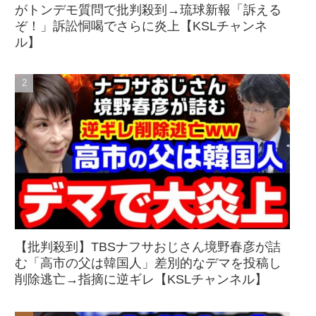
がトンデモ質問で批判殺到→琉球新報「訴える
ぞ！」訴訟恫喝でさらに炎上【KSLチャンネ
ル】
【批判殺到】TBSナフサおじさん境野春彦が詰
む「高市の父は韓国人」差別的なデマを投稿し
削除逃亡→指摘に逆ギレ【KSLチャンネル】