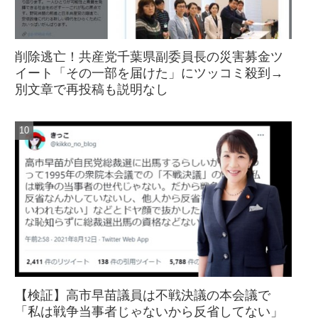
削除逃亡！共産党千葉県副委員長の災害募金ツ
イート「その一部を届けた」にツッコミ殺到→
別文章で再投稿も説明なし
【検証】高市早苗議員は不戦決議の本会議で
「私は戦争当事者じゃないから反省してない」