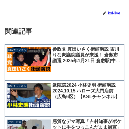
ksl-live!
関連記事
参政党 真田いさく街頭演説 吉川
KSLチャンネル
りな衆議院議員が来援！ 倉敷市
議選 2025年1月21日 倉敷駅(中国
銀行前)【KSLチャンネル】
衆院選2024 小林史明 街頭演説
KSLチャンネル
2024.10.15 ハローズ大門店前
（広島6区）【KSLチャンネル】
悪質なデマ写真「吉村知事がポケ
政治・社会
ットに手をつっこんだまま街宣」