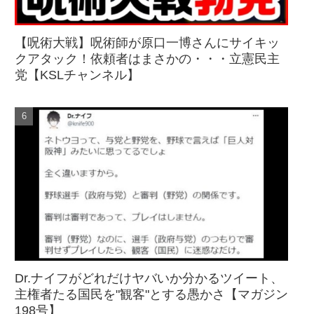
【呪術大戦】呪術師が原口一博さんにサイキッ
クアタック！依頼者はまさかの・・・立憲民主
党【KSLチャンネル】
Dr.ナイフがどれだけヤバいか分かるツイート、
主権者たる国民を"観客"とする愚かさ【マガジン
198号】