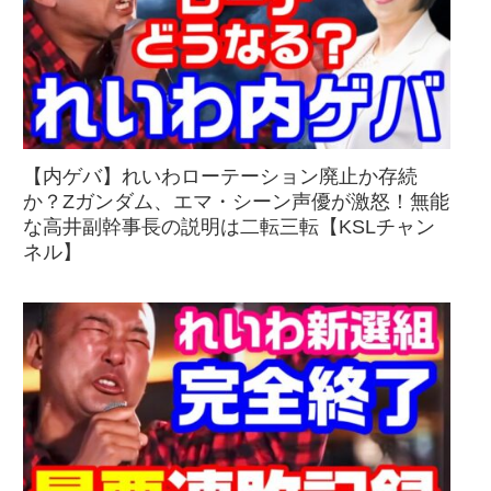
【内ゲバ】れいわローテーション廃止か存続
か？Zガンダム、エマ・シーン声優が激怒！無能
な高井副幹事長の説明は二転三転【KSLチャン
ネル】