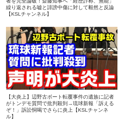
者を完全論破！斎藤知事へ「経歴詐称、無能」
繰り返される嘘と誹謗中傷に対して毅然と反論
【KSLチャンネル】
【大炎上】辺野古ボート転覆事件の遺族に記者
がトンデモ質問で批判殺到→琉球新報「訴える
ぞ！」訴訟恫喝でさらに炎上【KSLチャンネ
ル】