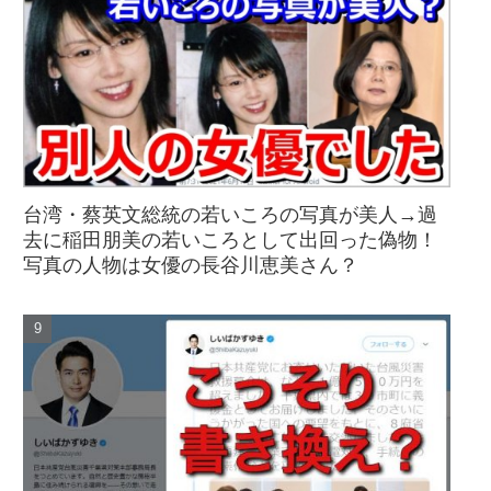
台湾・蔡英文総統の若いころの写真が美人→過
去に稲田朋美の若いころとして出回った偽物！
写真の人物は女優の長谷川恵美さん？