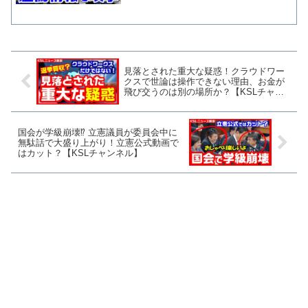
【KSLチャンネル】
見落とされた重大な疑惑！クラウドワー
クスで世論は操作できない理由、お金が
飛び交うのは別の場所か？【KSLチャン
ネル】マガジン240号
国会が学級崩壊⁉ 立憲議員が委員会中に
無駄話で大盛り上がり！立憲公式動画で
はカット？【KSLチャンネル】