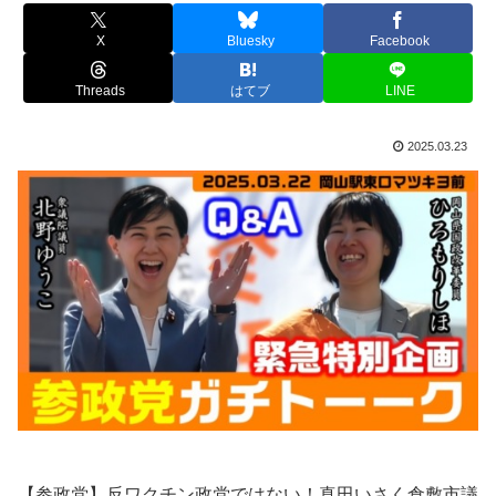
X
Bluesky
Facebook
Threads
はてブ
LINE
2025.03.23
【参政党】反ワクチン政党ではない！真田いさく倉敷市議