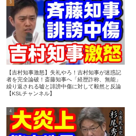
【吉村知事激怒】失礼やろ！吉村知事が迷惑記
者を完全論破！斎藤知事へ「経歴詐称、無能」
繰り返される嘘と誹謗中傷に対して毅然と反論
【KSLチャンネル】