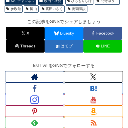
KSLチャンネル
政治・社会
ひろもりしほ
北野ゆうこ
参政党
岡山
真田いさく
街頭演説
この記事をSNSでシェアしましょう
X
Bluesky
Facebook
Threads
はてブ
LINE
ksl-live!をSNSでフォローする