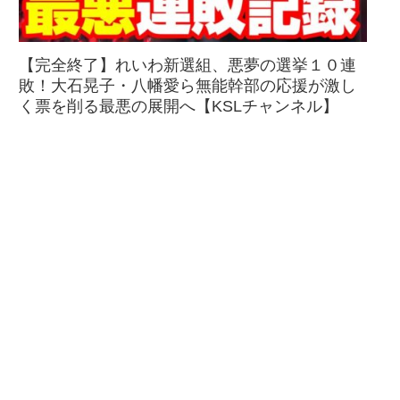
【完全終了】れいわ新選組、悪夢の選挙１０連
敗！大石晃子・八幡愛ら無能幹部の応援が激し
く票を削る最悪の展開へ【KSLチャンネル】