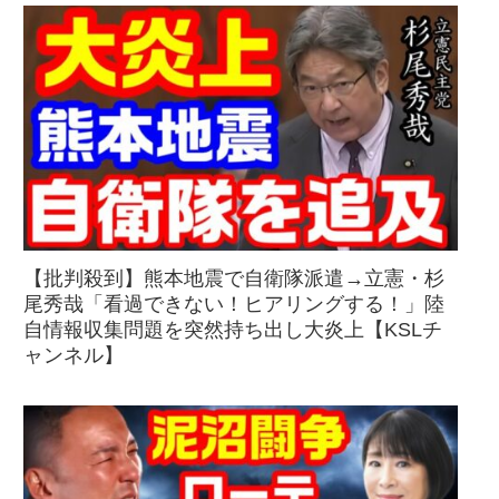
【批判殺到】熊本地震で自衛隊派遣→立憲・杉
尾秀哉「看過できない！ヒアリングする！」陸
自情報収集問題を突然持ち出し大炎上【KSLチ
ャンネル】