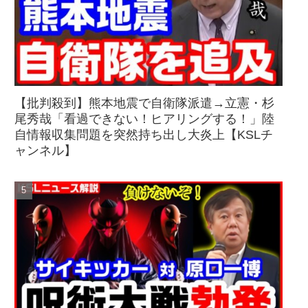
【批判殺到】熊本地震で自衛隊派遣→立憲・杉
尾秀哉「看過できない！ヒアリングする！」陸
自情報収集問題を突然持ち出し大炎上【KSLチ
ャンネル】