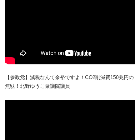
【参政党】減税なんて余裕ですよ！CO2削減費150兆円の
無駄！北野ゆうこ衆議院議員