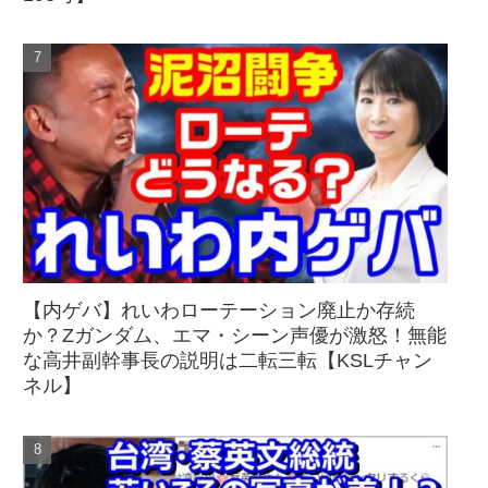
【内ゲバ】れいわローテーション廃止か存続
か？Zガンダム、エマ・シーン声優が激怒！無能
な高井副幹事長の説明は二転三転【KSLチャン
ネル】