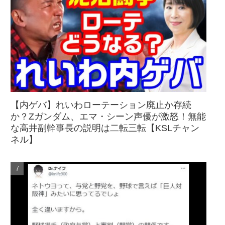
【内ゲバ】れいわローテーション廃止か存続
か？Zガンダム、エマ・シーン声優が激怒！無能
な高井副幹事長の説明は二転三転【KSLチャン
ネル】