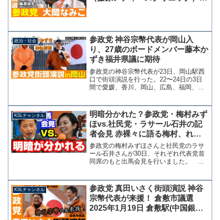
2024.04.04 福山駅南口
参政党 神谷宗幣代表が岡山入
政治・社会
り、27歳のボードメンバー藤本か
ずき福井県議に期待
参政党の神谷宗幣代表が23日、岡山駅西
口で街頭演説を行った。22〜24日の3日
間で愛媛、香川、岡山、広島、福岡、大
阪をまわる演説リレーには神谷代表が強
い期待を寄せる27歳の若きボードメンバ
ー藤本かずき福井県議が帯同した。 岡
明暗分かれた？参政党・梅村みず
KSLチャンネル
山県だけでなく山...
ほvs.社民党・ラサール石井の記
者会見 赤裸々に語る梅村、れい
わ新選組の政策語るラサール
参政党の梅村みずほさんと社民党のラサ
【KSLチャンネル】
ール石井さんが30日、それぞれ代表党首
同席のもと出馬会見を行いました。 梅
村さんが出馬経緯に関して、都合の悪い
部分も隠さず赤裸々に語ったことで評価
を上げた一方で、ラサールさんは自身に
参政党 真田いさく街頭演説 神谷
KSLチャンネル
好意的なフリー記者の質...
宗幣代表が来援！ 倉敷市議選
2025年1月19日 倉敷駅(中国銀行
前)【KSLチャンネル】