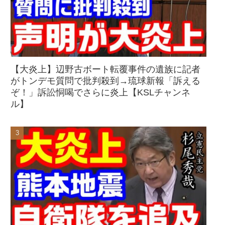
【大炎上】辺野古ボート転覆事件の遺族に記者
がトンデモ質問で批判殺到→琉球新報「訴える
ぞ！」訴訟恫喝でさらに炎上【KSLチャンネ
ル】