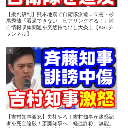
【批判殺到】熊本地震で自衛隊派遣→立憲・杉
尾秀哉「看過できない！ヒアリングする！」陸
自情報収集問題を突然持ち出し大炎上【KSLチ
ャンネル】
【吉村知事激怒】失礼やろ！吉村知事が迷惑記
者を完全論破！斎藤知事へ「経歴詐称、無能」