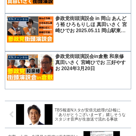
参政党街頭演説会 in 岡山 あんど
KSLチャンネル
う裕 ひろもりしほ 真田いさく 宮
崎ひでお 2025.05.11 岡山駅東口
【KSLチャンネル】
参政党街頭演説会in倉敷 和泉修
KSLチャンネル
真田いさく 宮崎ひでお 三好やす
お 2024年3月20日
TBS報道Nスタが安倍元総理の訃報に
「ありがとうございまーす」嬉しそうな
スタジオ音声が生放送で流れる事故