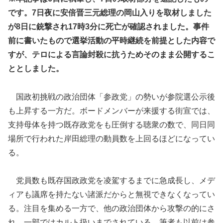
です。7日夜に安倍晋三元総理の岡山入りを取材しました
が8日に銃撃され17時3分に死亡が確認されました。事件
前に書いたもので選挙活動の平時継続を前提とした内容で
すが、テロによる言論封殺に抗うためそのまま公開するこ
ととしました。
国政初挑戦の政治団体「参政党」の勢いが参院選公示後
も上昇する一方だ。ボードメンバーが来援する街宣では、
支持母体を持つ既存政党をも圧倒する聴衆の数で、同日同
場所で行われた岸田総理の動員数を上回るほどになってい
る。
党員数も既存国政政党を凌駕するまでに急成長し、メデ
ィアも議席を持たない諸派だからと無視できなくなってい
る。注目を集める一方で、他の政治団体から攻撃の的にさ
れ、一部ではカルト扱いまでされている。筆者も以前は参