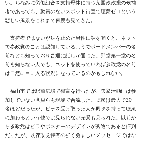
い。ちなみに労働組合を支持母体に持つ某国政政党の候補
者であっても、動員のないスポット街宣で聴衆ゼロという
悲しい風景をこれまで何度も見てきた。
支持者ではないが足を止めた男性に話を聞くと、ネット
で参政党のことは認知しているようでボードメンバーの名
前なども知っており普通に話しが通じた。野党第一党の名
前を知らない人でも、ネットを使っていれば参政党の名前
は自然に目に入る状況になっているのかもしれない。
福山市では駅前広場で街宣を行ったが、選挙活動には参
加していない党員らも現場で合流した。聴衆は最大で20
名ほどだったが、ビラを受け取った人が興味を持って聴衆
に加わるという他では見られない光景も見られた。以前か
ら参政党はビラやポスターのデザインが秀逸であると評判
だったが、既存政党特有の強く勇ましいメッセージではな