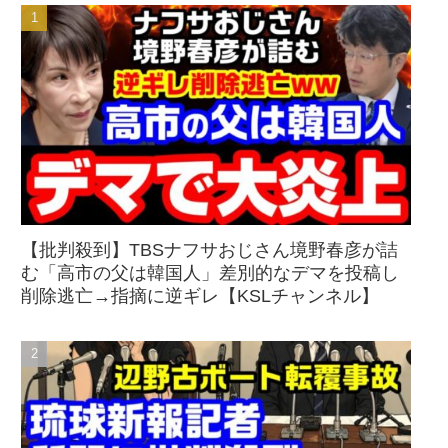
【批判殺到】TBSナフサおじさん境野春彦が詰
む「高市の父は韓国人」差別的なデマを投稿し
削除逃亡→指摘に逆ギレ【KSLチャンネル】