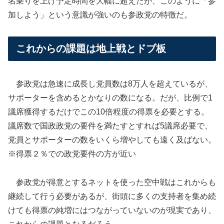
名乗りを上げ予定時間を大幅に超えたが、このように「参
加しよう」という意識が強いのも参政党の特徴だ。
これからの課題は地上戦とドブ板
参政党は急速に成長し党員数は8万人を超えているが、
サポーターを含めるとかなりの数になる。だが、比例で1
議席獲得するだけでこの10倍程度の得票を必要とする。
議席数で国政政党の要件を満たすとすれば5議席必要で、
党員とサポーターの数をいくら増やしても遠く及ばない。
※得票２％での政党要件の方が近い
参政党が得意とするネットを使った空中戦はこれからも
継続して行う必要があるが、街頭に多くの支持者を集め続
けても得票の純増にはつながっていないのが現実であり、