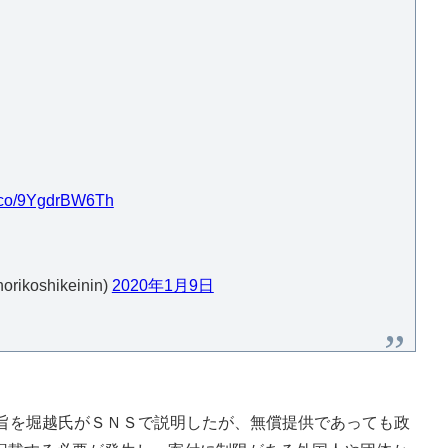
/t.co/9YgdrBW6Th
oshikeinin)
2020年1月9日
旨を堀越氏がＳＮＳで説明したが、無償提供であっても政