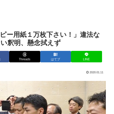
ピー用紙１万枚下さい！」違法な
しい釈明、懸念拭えず
k
Threads
はてブ
LINE
2020.01.11