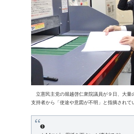
立憲民主党の堀越啓仁衆院議員が９日、大量の
支持者から「使途や意図が不明」と指摘されて
❶