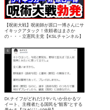
【呪術大戦】呪術師が原口一博さんにサ
イキックアタック！依頼者はまさか
の・・・立憲民主党【KSLチャンネル】
Dr.ナイフがどれだけヤバいか分かるツ
イート、主権者たる国民を"観客"とする