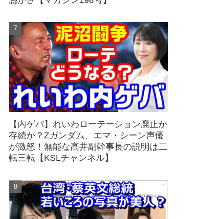
愚かさ【マガジン198号】
【内ゲバ】れいわローテーション廃止か
存続か？Zガンダム、エマ・シーン声優
が激怒！無能な高井副幹事長の説明は二
転三転【KSLチャンネル】