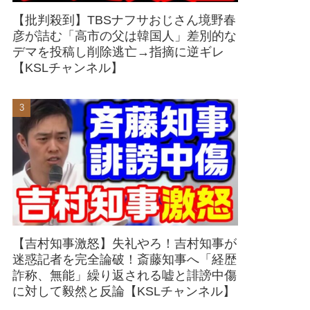
【批判殺到】TBSナフサおじさん境野春
彦が詰む「高市の父は韓国人」差別的な
デマを投稿し削除逃亡→指摘に逆ギレ
【KSLチャンネル】
【吉村知事激怒】失礼やろ！吉村知事が
迷惑記者を完全論破！斎藤知事へ「経歴
詐称、無能」繰り返される嘘と誹謗中傷
に対して毅然と反論【KSLチャンネル】