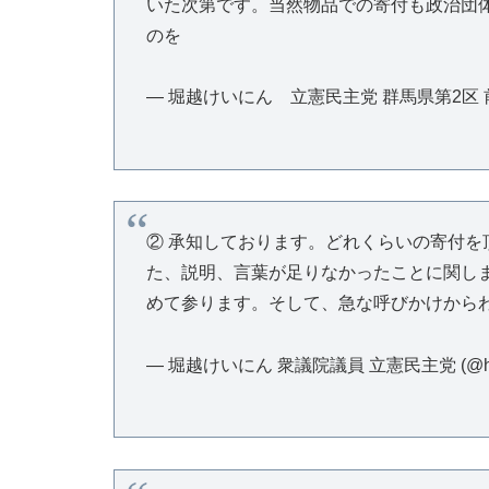
いた次第です。当然物品での寄付も政治団
のを
— 堀越けいにん 立憲民主党 群馬県第2区 前衆議院
② 承知しております。どれくらいの寄付を
た、説明、言葉が足りなかったことに関し
めて参ります。そして、急な呼びかけから
— 堀越けいにん 衆議院議員 立憲民主党 (@horik