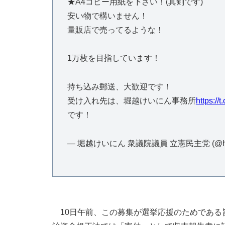
★A4コピー用紙を下さい！(真剣です)
安い物で構いません！
量販店で売ってるような！
1万枚を目指しています！
持ち込み郵送、大歓迎です！
受け入れ先は、堀越けいにん事務所
https:/
です！
— 堀越けいにん 衆議院議員 立憲民主党 (@horik
10日午前、この募集が選挙応援のためである