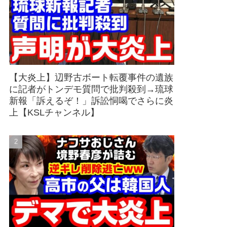
【大炎上】辺野古ボート転覆事件の遺族
に記者がトンデモ質問で批判殺到→琉球
新報「訴えるぞ！」訴訟恫喝でさらに炎
上【KSLチャンネル】