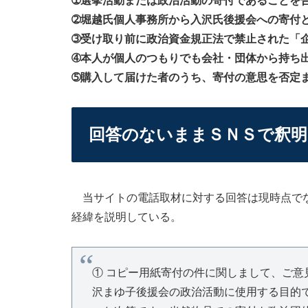
➀選挙活動または政治活動の寄付であることを
➁堀越氏個人事務所から入沢氏後援会への寄付
➂受け取り前に政治資金規正法で禁止された「
➃本人が個人のつもりでも会社・団体から持ち
➄購入して届けた者のうち、寄付の意思を否定
回答のないままＳＮＳで釈明
当サイトの電話取材に対する回答は現時点でな
経緯を説明している。
① コピー用紙寄付の件に関しまして、ご
沢まゆ子後援会の政治活動に使用する目的