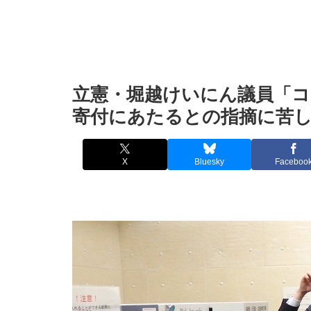
立憲・堀越けいにん議員「コ
寄付にあたるとの指摘に苦
X
Bluesky
Faceboo