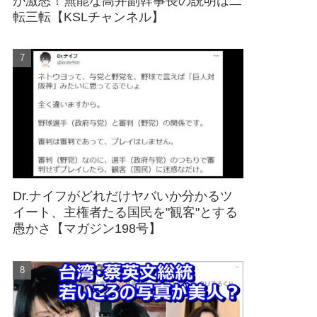
が激怒！無能な高井副幹事長の説明は二
転三転【KSLチャンネル】
Dr.ナイフがどれだけヤバいか分かるツ
イート、主権者たる国民を"観客"とする
愚かさ【マガジン198号】