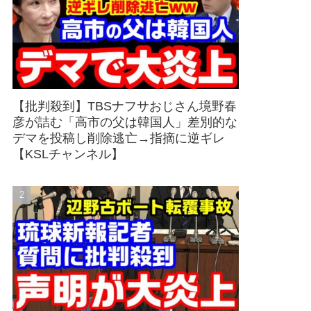
【批判殺到】TBSナフサおじさん境野春
彦が詰む「高市の父は韓国人」差別的な
デマを投稿し削除逃亡→指摘に逆ギレ
【KSLチャンネル】