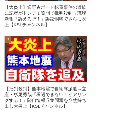
【大炎上】辺野古ボート転覆事件の遺族
に記者がトンデモ質問で批判殺到→琉球
新報「訴えるぞ！」訴訟恫喝でさらに炎
上【KSLチャンネル】
【批判殺到】熊本地震で自衛隊派遣→立
憲・杉尾秀哉「看過できない！ヒアリン
グする！」陸自情報収集問題を突然持ち
出し大炎上【KSLチャンネル】