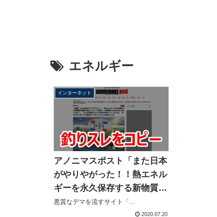
エネルギー
インターネット
アノニマスポスト「また日本
がやりやがった！！熱エネル
ギーを永久保存する新物質の
開発に成功」→５ちゃんねる
悪質なデマを流すサイト「...
の釣りスレをコピーして恥を
2020.07.20