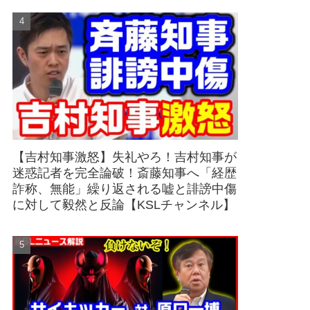
【吉村知事激怒】失礼やろ！吉村知事が
迷惑記者を完全論破！斎藤知事へ「経歴
詐称、無能」繰り返される嘘と誹謗中傷
に対して毅然と反論【KSLチャンネル】