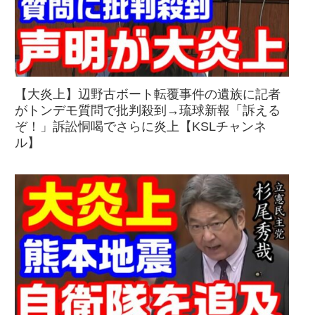
【大炎上】辺野古ボート転覆事件の遺族に記者
がトンデモ質問で批判殺到→琉球新報「訴える
ぞ！」訴訟恫喝でさらに炎上【KSLチャンネ
ル】