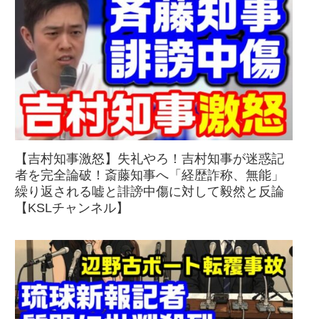
【吉村知事激怒】失礼やろ！吉村知事が迷惑記
者を完全論破！斎藤知事へ「経歴詐称、無能」
繰り返される嘘と誹謗中傷に対して毅然と反論
【KSLチャンネル】