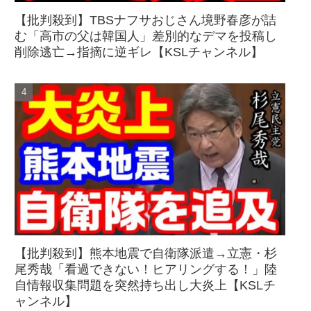
【批判殺到】TBSナフサおじさん境野春彦が詰
む「高市の父は韓国人」差別的なデマを投稿し
削除逃亡→指摘に逆ギレ【KSLチャンネル】
【批判殺到】熊本地震で自衛隊派遣→立憲・杉
尾秀哉「看過できない！ヒアリングする！」陸
自情報収集問題を突然持ち出し大炎上【KSLチ
ャンネル】