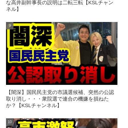
な高井副幹事長の説明は二転三転【KSLチャン
ネル】
【闇深】国民民主党の市議選候補、突然の公認
取り消し・・・衆院選で連合の機嫌を損ねた
か？【KSLチャンネル】