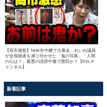
【高市激怒】NHK生中継で大暴走…れいわ議員
が全視聴者を凍り付かせた「鬼の写真」「人間
の心は？」最悪の誹謗中傷で懲罰か？【KSLチ
ャンネル】
新着記事