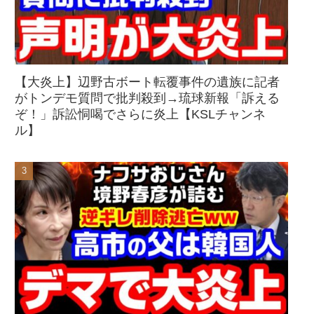
【大炎上】辺野古ボート転覆事件の遺族に記者
がトンデモ質問で批判殺到→琉球新報「訴える
ぞ！」訴訟恫喝でさらに炎上【KSLチャンネ
ル】