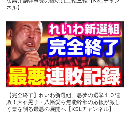
な高井副幹事長の説明は二転三転【KSLチャン
ネル】
【完全終了】れいわ新選組、悪夢の選挙１０連
敗！大石晃子・八幡愛ら無能幹部の応援が激し
く票を削る最悪の展開へ【KSLチャンネル】