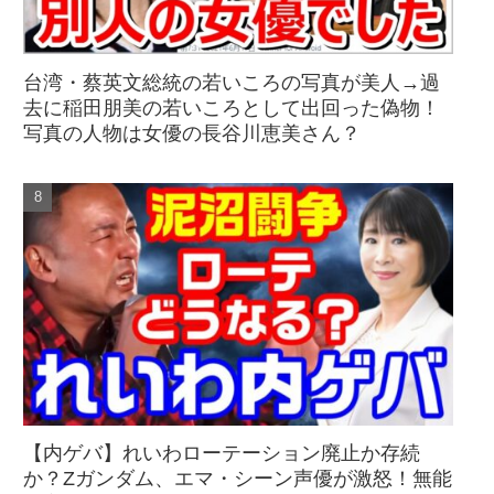
台湾・蔡英文総統の若いころの写真が美人→過
去に稲田朋美の若いころとして出回った偽物！
写真の人物は女優の長谷川恵美さん？
【内ゲバ】れいわローテーション廃止か存続
か？Zガンダム、エマ・シーン声優が激怒！無能