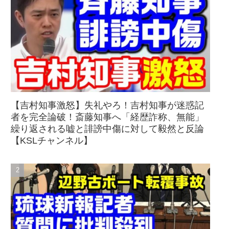
【吉村知事激怒】失礼やろ！吉村知事が迷惑記
者を完全論破！斎藤知事へ「経歴詐称、無能」
繰り返される嘘と誹謗中傷に対して毅然と反論
【KSLチャンネル】