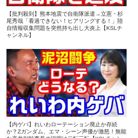
【批判殺到】熊本地震で自衛隊派遣→立憲・杉
尾秀哉「看過できない！ヒアリングする！」陸
自情報収集問題を突然持ち出し大炎上【KSLチ
ャンネル】
【内ゲバ】れいわローテーション廃止か存続
か？Zガンダム、エマ・シーン声優が激怒！無能