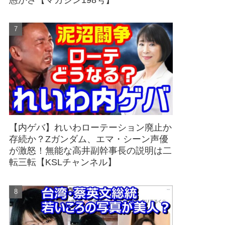
愚かさ【マガジン198号】
【内ゲバ】れいわローテーション廃止か
存続か？Zガンダム、エマ・シーン声優
が激怒！無能な高井副幹事長の説明は二
転三転【KSLチャンネル】