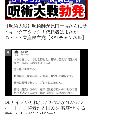
【呪術大戦】呪術師が原口一博さんにサ
イキックアタック！依頼者はまさか
の・・・立憲民主党【KSLチャンネル】
Dr.ナイフがどれだけヤバいか分かるツ
イート、主権者たる国民を"観客"とする