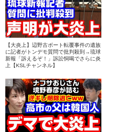
【大炎上】辺野古ボート転覆事件の遺族
に記者がトンデモ質問で批判殺到→琉球
新報「訴えるぞ！」訴訟恫喝でさらに炎
上【KSLチャンネル】