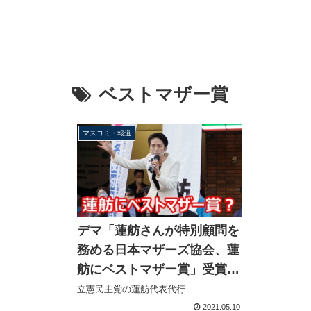
ベストマザー賞
マスコミ・報道
デマ「蓮舫さんが特別顧問を
務める日本マザーズ協会、蓮
舫にベストマザー賞」受賞時
期と顧問就任時期にズレ
立憲民主党の蓮舫代表代行...
2021.05.10