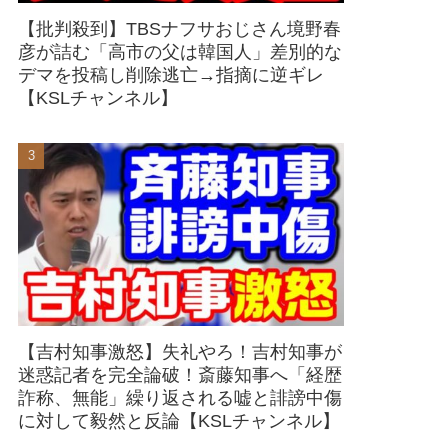
【批判殺到】TBSナフサおじさん境野春
彦が詰む「高市の父は韓国人」差別的な
デマを投稿し削除逃亡→指摘に逆ギレ
【KSLチャンネル】
【吉村知事激怒】失礼やろ！吉村知事が
迷惑記者を完全論破！斎藤知事へ「経歴
詐称、無能」繰り返される嘘と誹謗中傷
に対して毅然と反論【KSLチャンネル】