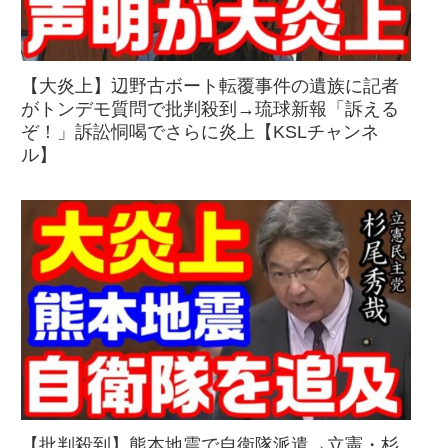
【大炎上】辺野古ボート転覆事件の遺族に記者
がトンデモ質問で批判殺到→琉球新報「訴える
ぞ！」訴訟恫喝でさらに炎上【KSLチャンネ
ル】
【批判殺到】熊本地震で自衛隊派遣→立憲・杉