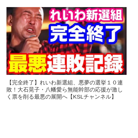
【完全終了】れいわ新選組、悪夢の選挙１０連
敗！大石晃子・八幡愛ら無能幹部の応援が激し
く票を削る最悪の展開へ【KSLチャンネル】