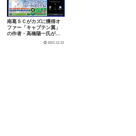
南葛ＳＣがカズに獲得オ
ファー「キャプテン翼」
の作者・高橋陽一氏が直
接交渉
2021.12.22