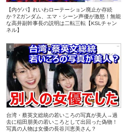
【内ゲバ】れいわローテーション廃止か存続
か？Zガンダム、エマ・シーン声優が激怒！無能
な高井副幹事長の説明は二転三転【KSLチャン
ネル】
台湾・蔡英文総統の若いころの写真が美人→過
去に稲田朋美の若いころとして出回った偽物！
写真の人物は女優の長谷川恵美さん？