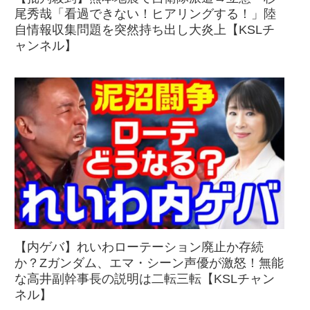
尾秀哉「看過できない！ヒアリングする！」陸
自情報収集問題を突然持ち出し大炎上【KSLチ
ャンネル】
【内ゲバ】れいわローテーション廃止か存続
か？Zガンダム、エマ・シーン声優が激怒！無能
な高井副幹事長の説明は二転三転【KSLチャン
ネル】