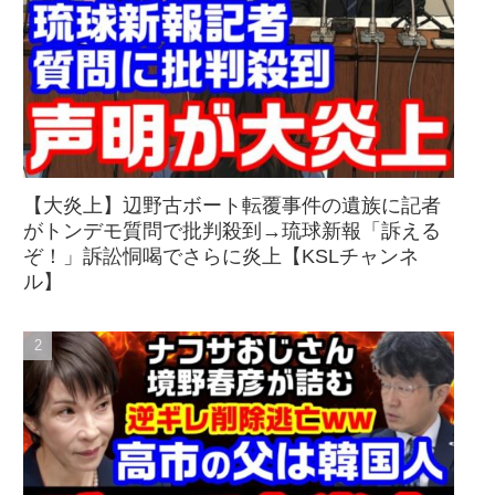
【大炎上】辺野古ボート転覆事件の遺族に記者
がトンデモ質問で批判殺到→琉球新報「訴える
ぞ！」訴訟恫喝でさらに炎上【KSLチャンネ
ル】