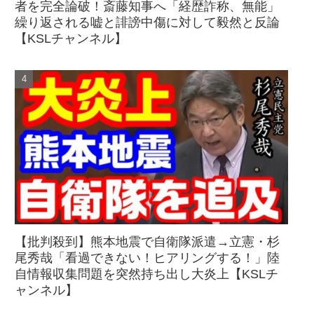
者を完全論破！斎藤知事へ「経歴詐称、無能」
繰り返される嘘と誹謗中傷に対して毅然と反論
【KSLチャンネル】
【批判殺到】熊本地震で自衛隊派遣→立憲・杉
尾秀哉「看過できない！ヒアリングする！」陸
自情報収集問題を突然持ち出し大炎上【KSLチ
ャンネル】