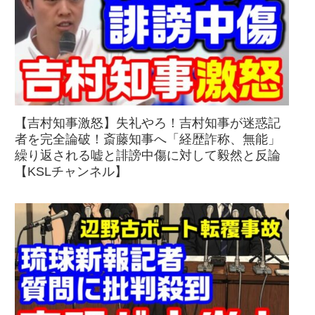
【吉村知事激怒】失礼やろ！吉村知事が迷惑記
者を完全論破！斎藤知事へ「経歴詐称、無能」
繰り返される嘘と誹謗中傷に対して毅然と反論
【KSLチャンネル】