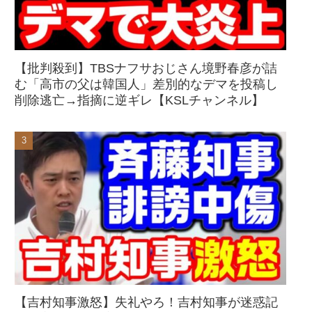
【批判殺到】TBSナフサおじさん境野春彦が詰
む「高市の父は韓国人」差別的なデマを投稿し
削除逃亡→指摘に逆ギレ【KSLチャンネル】
【吉村知事激怒】失礼やろ！吉村知事が迷惑記