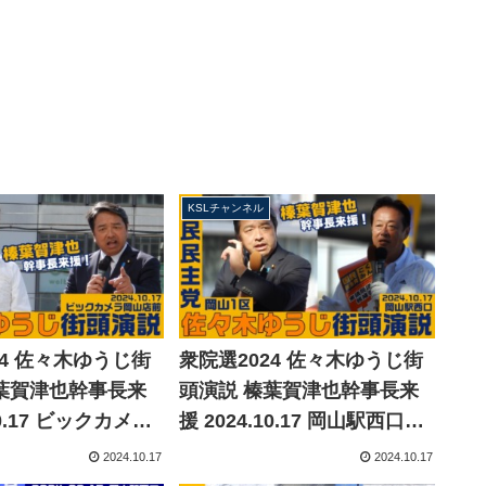
KSLチャンネル
24 佐々木ゆうじ街
衆院選2024 佐々木ゆうじ街
葉賀津也幹事長来
頭演説 榛葉賀津也幹事長来
10.17 ビックカメラ
援 2024.10.17 岡山駅西口
岡山1区）【KSL
（岡山1区）【KSLチャンネ
2024.10.17
2024.10.17
ル】
ル】