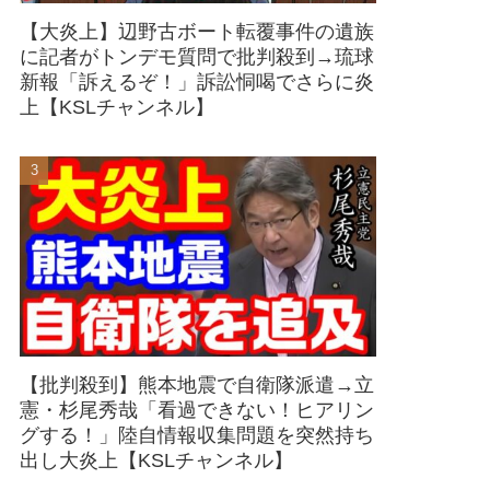
【大炎上】辺野古ボート転覆事件の遺族
に記者がトンデモ質問で批判殺到→琉球
新報「訴えるぞ！」訴訟恫喝でさらに炎
上【KSLチャンネル】
【批判殺到】熊本地震で自衛隊派遣→立
憲・杉尾秀哉「看過できない！ヒアリン
グする！」陸自情報収集問題を突然持ち
出し大炎上【KSLチャンネル】