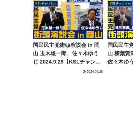
KSLチャンネル
KSLチャンネル
国民民主党街頭演説会 in 岡
国民民主党
山 玉木雄一郎、佐々木ゆう
山 榛葉賀
じ 2024.9.28【KSLチャンネ
佐々木ゆ
ル】
2024.9.
2024.09.28
ル】