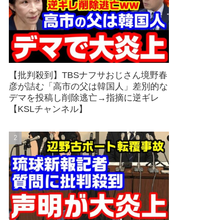
【批判殺到】TBSナフサおじさん境野春
彦が詰む「高市の父は韓国人」差別的な
デマを投稿し削除逃亡→指摘に逆ギレ
【KSLチャンネル】