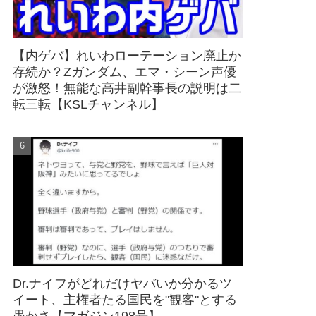
【内ゲバ】れいわローテーション廃止か
存続か？Zガンダム、エマ・シーン声優
が激怒！無能な高井副幹事長の説明は二
転三転【KSLチャンネル】
Dr.ナイフがどれだけヤバいか分かるツ
イート、主権者たる国民を"観客"とする