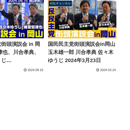
KSLチャンネル
街頭演説会 in 岡
国民民主党街頭演説会in岡山
津也、川合孝典、
玉木雄一郎 川合孝典 佐々木
うじ
ゆうじ 2024年3月23日
15【KSLチャンネ
2024.09.16
2024.03.24