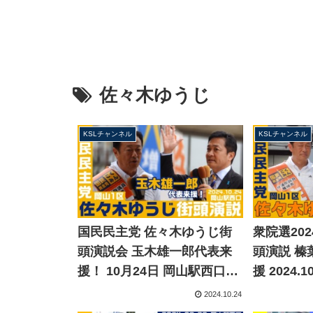
佐々木ゆうじ
KSLチャンネル
KSLチャンネル
国民民主党 佐々木ゆうじ街
衆院選20
頭演説会 玉木雄一郎代表来
頭演説 榛
援！ 10月24日 岡山駅西口
援 2024.
（岡山1区）衆院選
岡山店前（
2024.10.24
2024【KSLチャンネル】
チャンネ