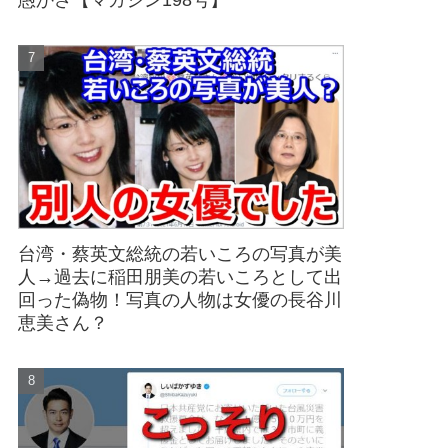
愚かさ【マガジン198号】
台湾・蔡英文総統の若いころの写真が美
人→過去に稲田朋美の若いころとして出
回った偽物！写真の人物は女優の長谷川
恵美さん？