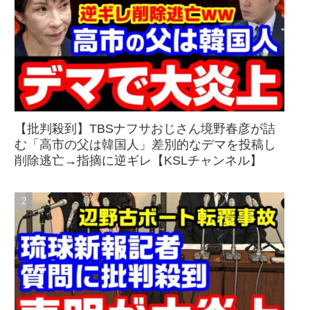
【批判殺到】TBSナフサおじさん境野春彦が詰
む「高市の父は韓国人」差別的なデマを投稿し
削除逃亡→指摘に逆ギレ【KSLチャンネル】