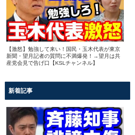
【激怒】勉強して来い！国民・玉木代表が東京
新聞・望月記者の質問に不満爆発！→望月は共
産党会見で告げ口【KSLチャンネル】
新着記事