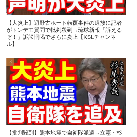
【大炎上】辺野古ボート転覆事件の遺族に記者
がトンデモ質問で批判殺到→琉球新報「訴える
ぞ！」訴訟恫喝でさらに炎上【KSLチャンネ
ル】
【批判殺到】熊本地震で自衛隊派遣→立憲・杉