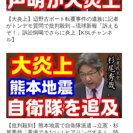
【大炎上】辺野古ボート転覆事件の遺族に記者
がトンデモ質問で批判殺到→琉球新報「訴える
ぞ！」訴訟恫喝でさらに炎上【KSLチャンネ
ル】
【批判殺到】熊本地震で自衛隊派遣→立憲・杉
尾秀哉「看過できない！ヒアリングする！」陸