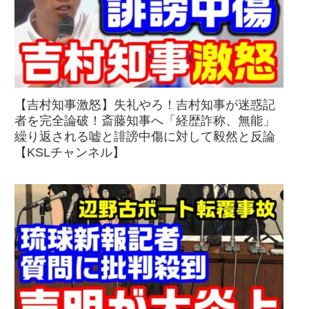
【吉村知事激怒】失礼やろ！吉村知事が迷惑記
者を完全論破！斎藤知事へ「経歴詐称、無能」
繰り返される嘘と誹謗中傷に対して毅然と反論
【KSLチャンネル】