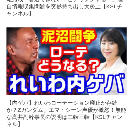
自情報収集問題を突然持ち出し大炎上【KSLチ
ャンネル】
【内ゲバ】れいわローテーション廃止か存続
か？Zガンダム、エマ・シーン声優が激怒！無能
な高井副幹事長の説明は二転三転【KSLチャン
ネル】