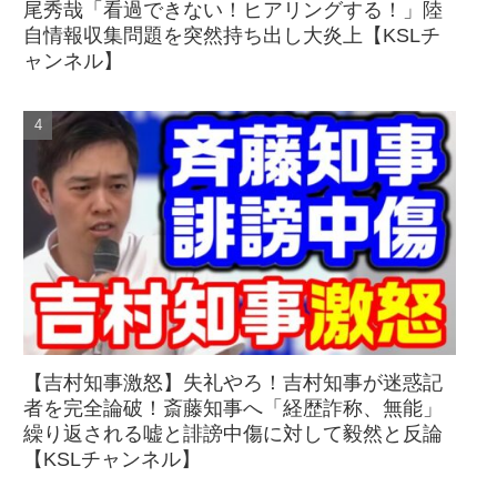
尾秀哉「看過できない！ヒアリングする！」陸
自情報収集問題を突然持ち出し大炎上【KSLチ
ャンネル】
【吉村知事激怒】失礼やろ！吉村知事が迷惑記
者を完全論破！斎藤知事へ「経歴詐称、無能」
繰り返される嘘と誹謗中傷に対して毅然と反論
【KSLチャンネル】