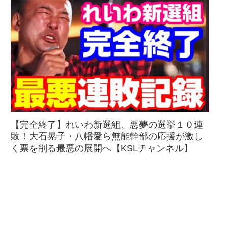
【完全終了】れいわ新選組、悪夢の選挙１０連
敗！大石晃子・八幡愛ら無能幹部の応援が激し
く票を削る最悪の展開へ【KSLチャンネル】