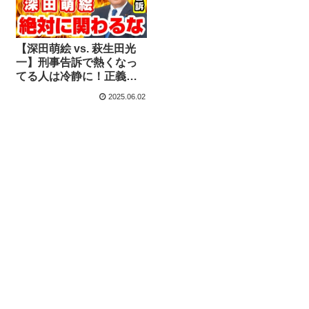
【深田萌絵 vs. 萩生田光
一】刑事告訴で熱くなっ
てる人は冷静に！正義感
だけではどうにもならな
2025.06.02
い理由【KSLチャンネ
ル】