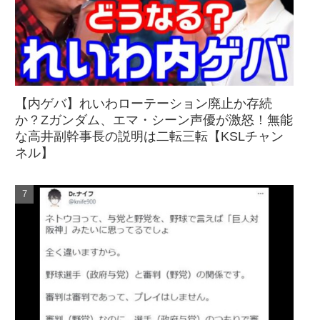
【内ゲバ】れいわローテーション廃止か存続
か？Zガンダム、エマ・シーン声優が激怒！無能
な高井副幹事長の説明は二転三転【KSLチャン
ネル】