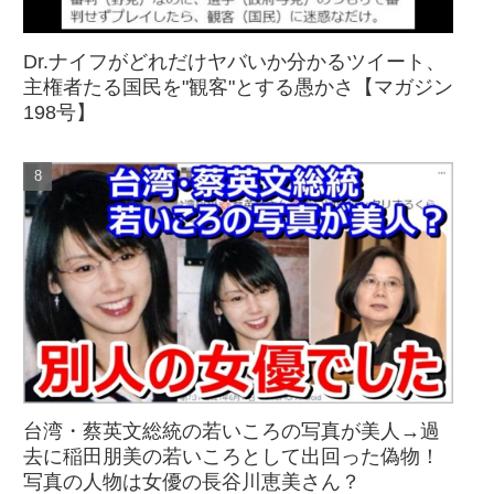
Dr.ナイフがどれだけヤバいか分かるツイート、
主権者たる国民を"観客"とする愚かさ【マガジン
198号】
台湾・蔡英文総統の若いころの写真が美人→過
去に稲田朋美の若いころとして出回った偽物！
写真の人物は女優の長谷川恵美さん？