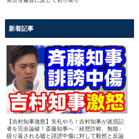
発言を趣旨に反して切り取り
新着記事
【吉村知事激怒】失礼やろ！吉村知事が迷惑記
者を完全論破！斎藤知事へ「経歴詐称、無能」
繰り返される嘘と誹謗中傷に対して毅然と反論