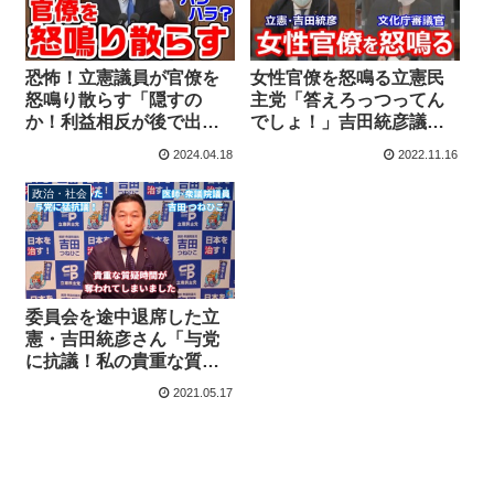
恐怖！立憲議員が官僚を
女性官僚を怒鳴る立憲民
怒鳴り散らす「隠すの
主党「答えろっつってん
か！利益相反が後で出た
でしょ！」吉田統彦議員
ら大変なことになる！」
が文化庁審議官の答弁に
2024.04.18
2022.11.16
機能性表示食品めぐる答
マジギレ
弁に不満爆発
政治・社会
委員会を途中退席した立
憲・吉田統彦さん「与党
に抗議！私の貴重な質疑
時間を奪うな」意味不明
2021.05.17
な動画をアップ