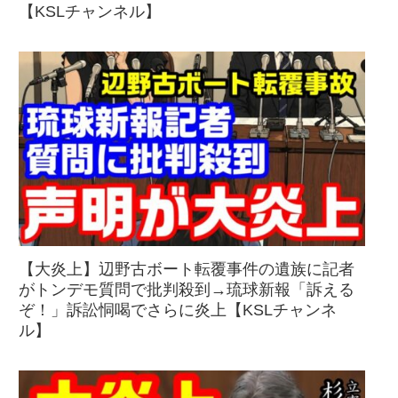
【KSLチャンネル】
【大炎上】辺野古ボート転覆事件の遺族に記者
がトンデモ質問で批判殺到→琉球新報「訴える
ぞ！」訴訟恫喝でさらに炎上【KSLチャンネ
ル】