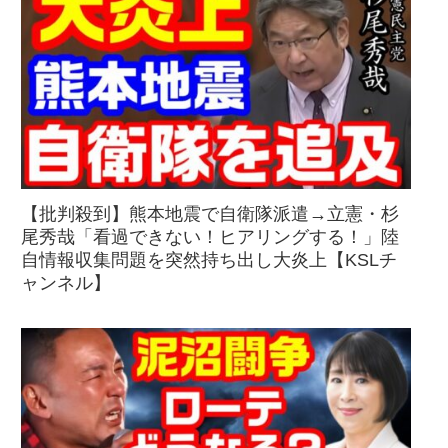
【批判殺到】熊本地震で自衛隊派遣→立憲・杉
尾秀哉「看過できない！ヒアリングする！」陸
自情報収集問題を突然持ち出し大炎上【KSLチ
ャンネル】