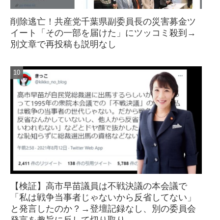
削除逃亡！共産党千葉県副委員長の災害募金ツ
イート「その一部を届けた」にツッコミ殺到→
別文章で再投稿も説明なし
【検証】高市早苗議員は不戦決議の本会議で
「私は戦争当事者じゃないから反省してない」
と発言したのか？→登壇記録なし、別の委員会