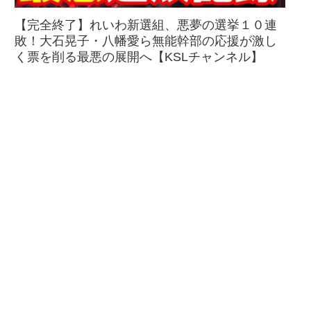
【完全終了】れいわ新選組、悪夢の選挙１０連
敗！大石晃子・八幡愛ら無能幹部の応援が激し
く票を削る最悪の展開へ【KSLチャンネル】