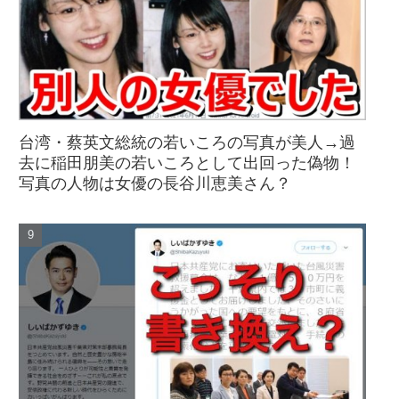
台湾・蔡英文総統の若いころの写真が美人→過
去に稲田朋美の若いころとして出回った偽物！
写真の人物は女優の長谷川恵美さん？