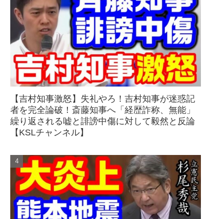
【吉村知事激怒】失礼やろ！吉村知事が迷惑記
者を完全論破！斎藤知事へ「経歴詐称、無能」
繰り返される嘘と誹謗中傷に対して毅然と反論
【KSLチャンネル】