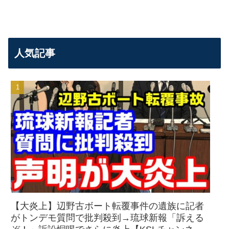
人気記事
【大炎上】辺野古ボート転覆事件の遺族に記者
がトンデモ質問で批判殺到→琉球新報「訴える