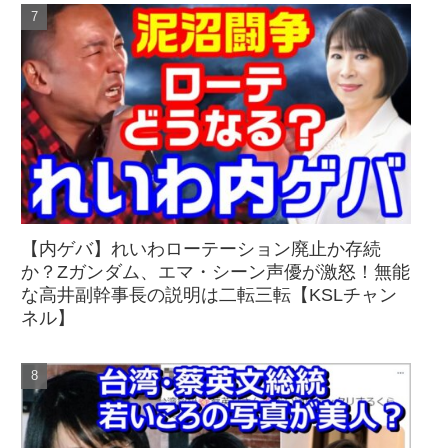
【内ゲバ】れいわローテーション廃止か存続
か？Zガンダム、エマ・シーン声優が激怒！無能
な高井副幹事長の説明は二転三転【KSLチャン
ネル】