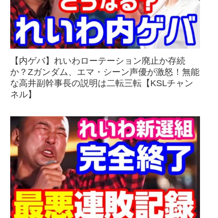
【内ゲバ】れいわローテーション廃止か存続
か？Zガンダム、エマ・シーン声優が激怒！無能
な高井副幹事長の説明は二転三転【KSLチャン
ネル】