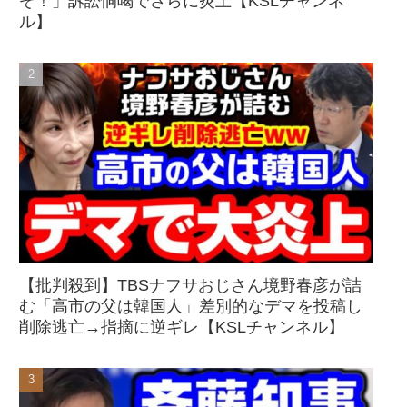
ぞ！」訴訟恫喝でさらに炎上【KSLチャンネ
ル】
【批判殺到】TBSナフサおじさん境野春彦が詰
む「高市の父は韓国人」差別的なデマを投稿し
削除逃亡→指摘に逆ギレ【KSLチャンネル】