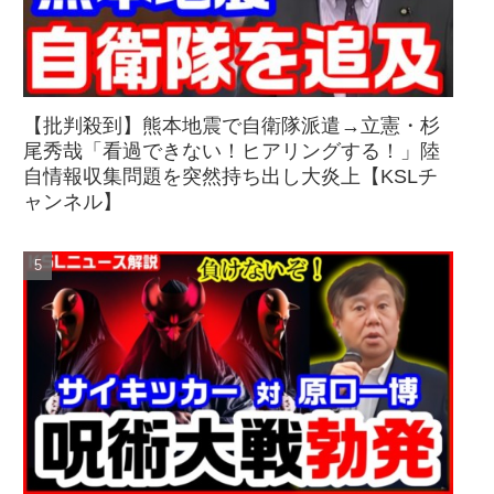
【批判殺到】熊本地震で自衛隊派遣→立憲・杉
尾秀哉「看過できない！ヒアリングする！」陸
自情報収集問題を突然持ち出し大炎上【KSLチ
ャンネル】