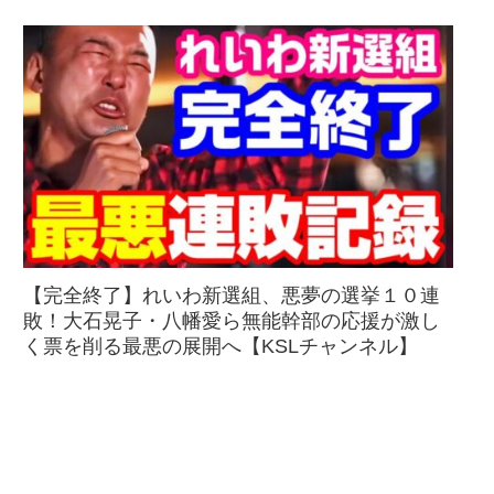
【完全終了】れいわ新選組、悪夢の選挙１０連
敗！大石晃子・八幡愛ら無能幹部の応援が激し
く票を削る最悪の展開へ【KSLチャンネル】