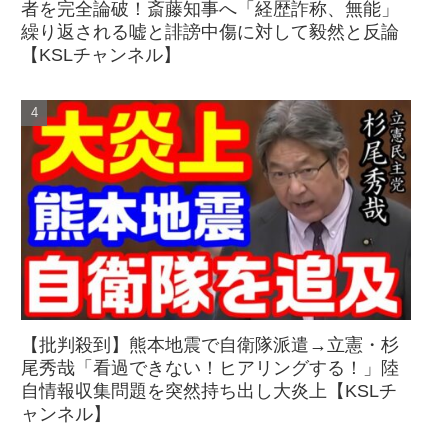
者を完全論破！斎藤知事へ「経歴詐称、無能」
繰り返される嘘と誹謗中傷に対して毅然と反論
【KSLチャンネル】
【批判殺到】熊本地震で自衛隊派遣→立憲・杉
尾秀哉「看過できない！ヒアリングする！」陸
自情報収集問題を突然持ち出し大炎上【KSLチ
ャンネル】