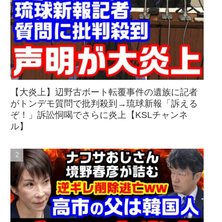
【大炎上】辺野古ボート転覆事件の遺族に記者
がトンデモ質問で批判殺到→琉球新報「訴える
ぞ！」訴訟恫喝でさらに炎上【KSLチャンネ
ル】