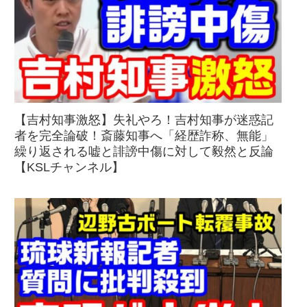
【吉村知事激怒】失礼やろ！吉村知事が迷惑記
者を完全論破！斎藤知事へ「経歴詐称、無能」
繰り返される嘘と誹謗中傷に対して毅然と反論
【KSLチャンネル】