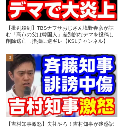
【批判殺到】TBSナフサおじさん境野春彦が詰
む「高市の父は韓国人」差別的なデマを投稿し
削除逃亡→指摘に逆ギレ【KSLチャンネル】
【吉村知事激怒】失礼やろ！吉村知事が迷惑記