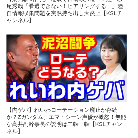
尾秀哉「看過できない！ヒアリングする！」陸
自情報収集問題を突然持ち出し大炎上【KSLチ
ャンネル】
【内ゲバ】れいわローテーション廃止か存続
か？Zガンダム、エマ・シーン声優が激怒！無能
な高井副幹事長の説明は二転三転【KSLチャン
ネル】