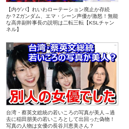
【内ゲバ】れいわローテーション廃止か存続
か？Zガンダム、エマ・シーン声優が激怒！無能
な高井副幹事長の説明は二転三転【KSLチャン
ネル】
台湾・蔡英文総統の若いころの写真が美人→過
去に稲田朋美の若いころとして出回った偽物！
写真の人物は女優の長谷川恵美さん？