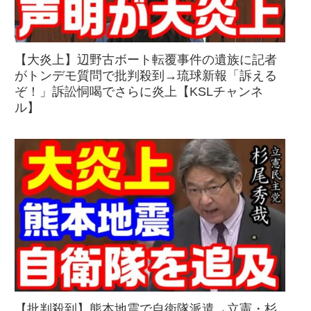
【大炎上】辺野古ボート転覆事件の遺族に記者
がトンデモ質問で批判殺到→琉球新報「訴える
ぞ！」訴訟恫喝でさらに炎上【KSLチャンネ
ル】
【批判殺到】熊本地震で自衛隊派遣→立憲・杉