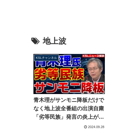
地上波
KSLチャンネル
青木理がサンモニ降板だけで
なく地上波全番組の出演自粛
「劣等民族」発言の炎上が止
まずスポンサーに配慮か？
2024.09.28
【KSLチャンネル】