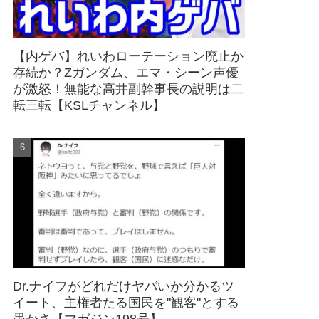
【内ゲバ】れいわローテーション廃止か
存続か？Zガンダム、エマ・シーン声優
が激怒！無能な高井副幹事長の説明は二
転三転【KSLチャンネル】
Dr.ナイフがどれだけヤバいか分かるツ
イート、主権者たる国民を"観客"とする