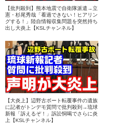
【批判殺到】熊本地震で自衛隊派遣→立
憲・杉尾秀哉「看過できない！ヒアリン
グする！」陸自情報収集問題を突然持ち
出し大炎上【KSLチャンネル】
【大炎上】辺野古ボート転覆事件の遺族
に記者がトンデモ質問で批判殺到→琉球
新報「訴えるぞ！」訴訟恫喝でさらに炎
上【KSLチャンネル】