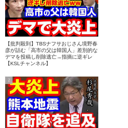
【批判殺到】TBSナフサおじさん境野春
彦が詰む「高市の父は韓国人」差別的な
デマを投稿し削除逃亡→指摘に逆ギレ
【KSLチャンネル】