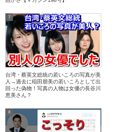
愚かさ【マガジン198号】
台湾・蔡英文総統の若いころの写真が美
人→過去に稲田朋美の若いころとして出
回った偽物！写真の人物は女優の長谷川
恵美さん？