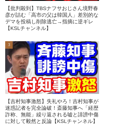
【批判殺到】TBSナフサおじさん境野春
彦が詰む「高市の父は韓国人」差別的な
デマを投稿し削除逃亡→指摘に逆ギレ
【KSLチャンネル】
【吉村知事激怒】失礼やろ！吉村知事が
迷惑記者を完全論破！斎藤知事へ「経歴
詐称、無能」繰り返される嘘と誹謗中傷
に対して毅然と反論【KSLチャンネル】