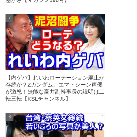
愚かさ【マガジン198号】
【内ゲバ】れいわローテーション廃止か
存続か？Zガンダム、エマ・シーン声優
が激怒！無能な高井副幹事長の説明は二
転三転【KSLチャンネル】