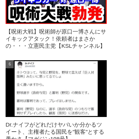
【呪術大戦】呪術師が原口一博さんにサ
イキックアタック！依頼者はまさか
の・・・立憲民主党【KSLチャンネル】
Dr.ナイフがどれだけヤバいか分かるツ
イート、主権者たる国民を"観客"とする