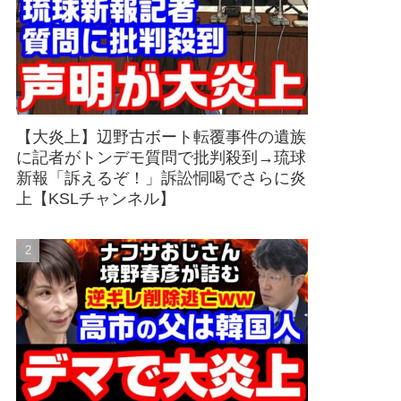
【大炎上】辺野古ボート転覆事件の遺族
に記者がトンデモ質問で批判殺到→琉球
新報「訴えるぞ！」訴訟恫喝でさらに炎
上【KSLチャンネル】