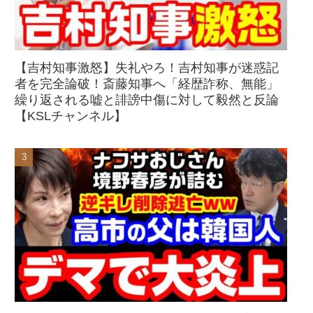
【吉村知事激怒】失礼やろ！吉村知事が迷惑記
者を完全論破！斎藤知事へ「経歴詐称、無能」
繰り返される嘘と誹謗中傷に対して毅然と反論
【KSLチャンネル】