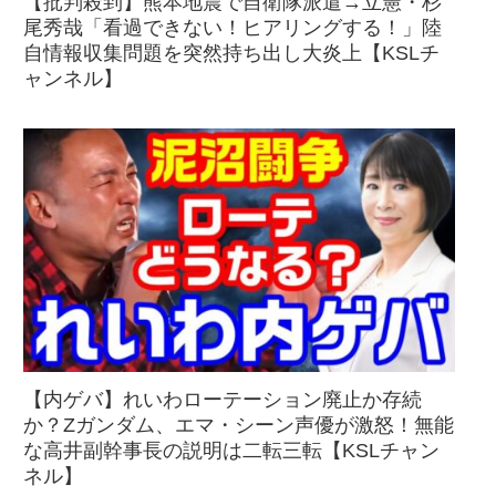
【批判殺到】熊本地震で自衛隊派遣→立憲・杉
尾秀哉「看過できない！ヒアリングする！」陸
自情報収集問題を突然持ち出し大炎上【KSLチ
ャンネル】
【内ゲバ】れいわローテーション廃止か存続
か？Zガンダム、エマ・シーン声優が激怒！無能
な高井副幹事長の説明は二転三転【KSLチャン
ネル】