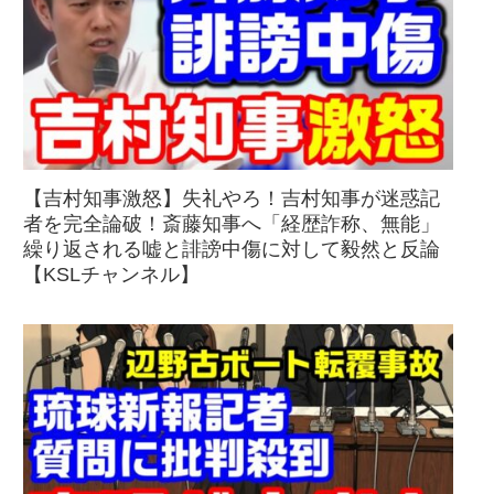
【吉村知事激怒】失礼やろ！吉村知事が迷惑記
者を完全論破！斎藤知事へ「経歴詐称、無能」
繰り返される嘘と誹謗中傷に対して毅然と反論
【KSLチャンネル】