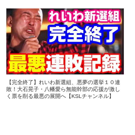
【完全終了】れいわ新選組、悪夢の選挙１０連
敗！大石晃子・八幡愛ら無能幹部の応援が激し
く票を削る最悪の展開へ【KSLチャンネル】