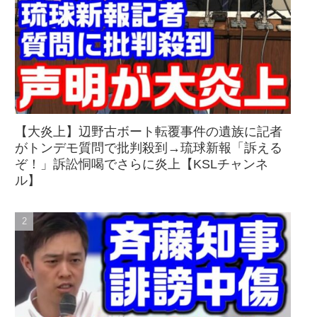
【大炎上】辺野古ボート転覆事件の遺族に記者
がトンデモ質問で批判殺到→琉球新報「訴える
ぞ！」訴訟恫喝でさらに炎上【KSLチャンネ
ル】