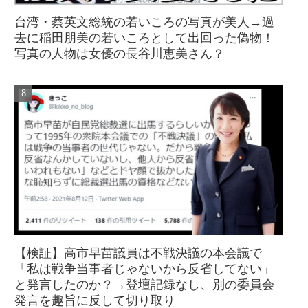
台湾・蔡英文総統の若いころの写真が美人→過
去に稲田朋美の若いころとして出回った偽物！
写真の人物は女優の長谷川恵美さん？
【検証】高市早苗議員は不戦決議の本会議で
「私は戦争当事者じゃないから反省してない」
と発言したのか？→登壇記録なし、別の委員会
発言を趣旨に反して切り取り