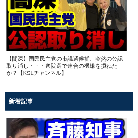
【闇深】国民民主党の市議選候補、突然の公認
取り消し・・・衆院選で連合の機嫌を損ねた
か？【KSLチャンネル】
新着記事