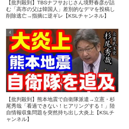
【批判殺到】TBSナフサおじさん境野春彦が詰
む「高市の父は韓国人」差別的なデマを投稿し
削除逃亡→指摘に逆ギレ【KSLチャンネル】
【批判殺到】熊本地震で自衛隊派遣→立憲・杉
尾秀哉「看過できない！ヒアリングする！」陸
自情報収集問題を突然持ち出し大炎上【KSLチ
ャンネル】