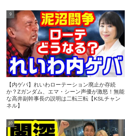
【内ゲバ】れいわローテーション廃止か存続
か？Zガンダム、エマ・シーン声優が激怒！無能
な高井副幹事長の説明は二転三転【KSLチャン
ネル】