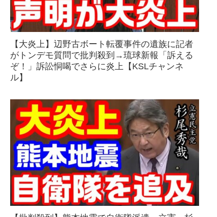
【大炎上】辺野古ボート転覆事件の遺族に記者
がトンデモ質問で批判殺到→琉球新報「訴える
ぞ！」訴訟恫喝でさらに炎上【KSLチャンネ
ル】