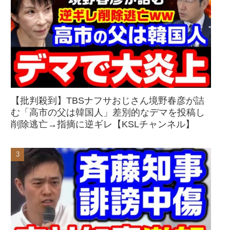
【批判殺到】TBSナフサおじさん境野春彦が詰
む「高市の父は韓国人」差別的なデマを投稿し
削除逃亡→指摘に逆ギレ【KSLチャンネル】