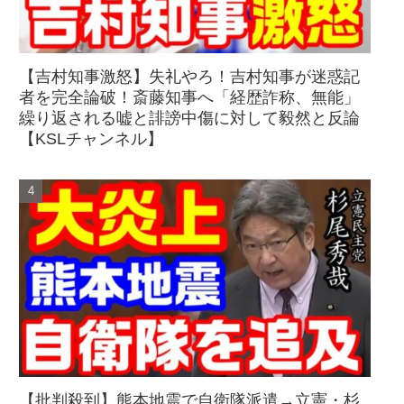
【吉村知事激怒】失礼やろ！吉村知事が迷惑記
者を完全論破！斎藤知事へ「経歴詐称、無能」
繰り返される嘘と誹謗中傷に対して毅然と反論
【KSLチャンネル】
【批判殺到】熊本地震で自衛隊派遣→立憲・杉