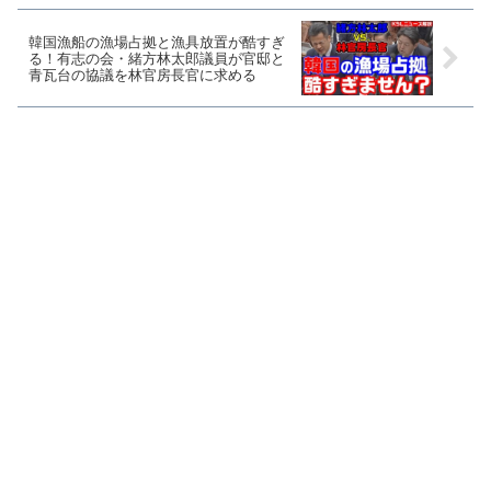
韓国漁船の漁場占拠と漁具放置が酷すぎ
る！有志の会・緒方林太郎議員が官邸と
青瓦台の協議を林官房長官に求める