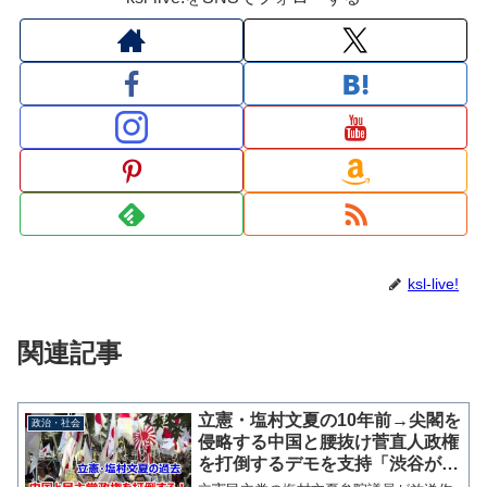
ksl-live!
関連記事
立憲・塩村文夏の10年前→尖閣を
政治・社会
侵略する中国と腰抜け菅直人政権
を打倒するデモを支持「渋谷が日
章旗で埋まったがマスコミは見事