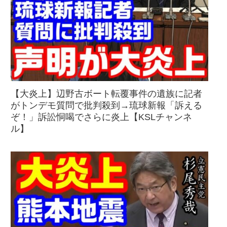
【大炎上】辺野古ボート転覆事件の遺族に記者
がトンデモ質問で批判殺到→琉球新報「訴える
ぞ！」訴訟恫喝でさらに炎上【KSLチャンネ
ル】