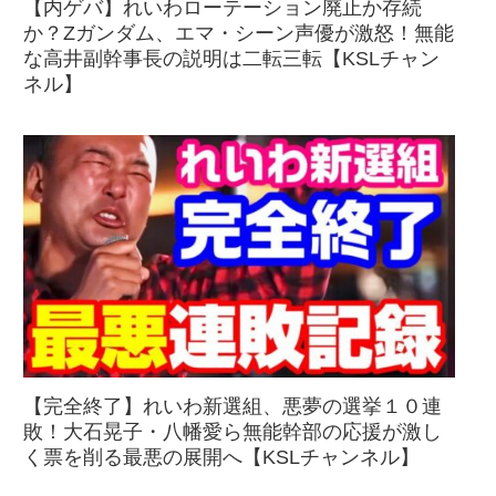
【内ゲバ】れいわローテーション廃止か存続
か？Zガンダム、エマ・シーン声優が激怒！無能
な高井副幹事長の説明は二転三転【KSLチャン
ネル】
【完全終了】れいわ新選組、悪夢の選挙１０連
敗！大石晃子・八幡愛ら無能幹部の応援が激し
く票を削る最悪の展開へ【KSLチャンネル】