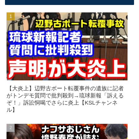
【大炎上】辺野古ボート転覆事件の遺族に記者
がトンデモ質問で批判殺到→琉球新報「訴える
ぞ！」訴訟恫喝でさらに炎上【KSLチャンネ
ル】