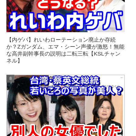
【内ゲバ】れいわローテーション廃止か存続
か？Zガンダム、エマ・シーン声優が激怒！無能
な高井副幹事長の説明は二転三転【KSLチャン
ネル】