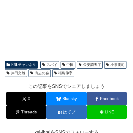
KSLチャンネル
スパイ
中国
公安調査庁
小泉龍司
岸田文雄
有志の会
福島伸享
この記事をSNSでシェアしましょう
X
Bluesky
Facebook
Threads
はてブ
LINE
ksl-live!をSNSでフォローする