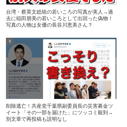
台湾・蔡英文総統の若いころの写真が美人→過
去に稲田朋美の若いころとして出回った偽物！
写真の人物は女優の長谷川恵美さん？
削除逃亡！共産党千葉県副委員長の災害募金ツ
イート「その一部を届けた」にツッコミ殺到→
別文章で再投稿も説明なし