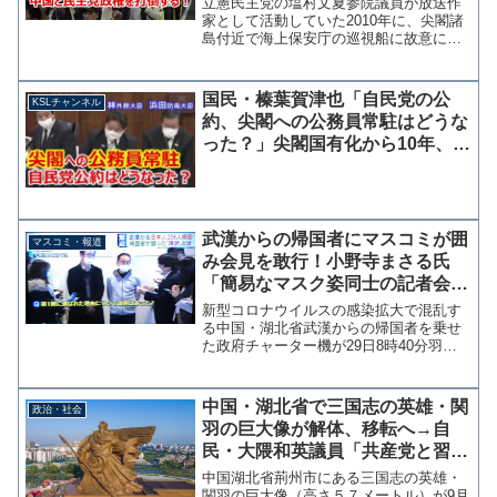
立憲民主党の塩村文夏参院議員が放送作
にスルー」
家として活動していた2010年に、尖閣諸
島付近で海上保安庁の巡視船に故意に衝
突してきた中国漁船の船長を処分保留の
まま釈放したことに抗議する保守団体の
大規模デモをブログで支持していたこと
国民・榛葉賀津也「自民党の公
KSLチャンネル
が判明した。 デモで...
約、尖閣への公務員常駐はどうな
った？」尖閣国有化から10年、林
芳正外務大臣と浜田靖一防衛大臣
の見解を問う
武漢からの帰国者にマスコミが囲
マスコミ・報道
み会見を敢行！小野寺まさる氏
「簡易なマスク姿同士の記者会見
は余りに危険」
新型コロナウイルスの感染拡大で混乱す
る中国・湖北省武漢からの帰国者を乗せ
た政府チャーター機が29日8時40分羽田
空港に到着した。帰国後の検査体制など
不安が残る中、案の定ではあるがマスコ
ミが帰国者の囲み会見を敢行している。
中国・湖北省で三国志の英雄・関
政治・社会
互いに簡易マスクで病...
羽の巨大像が解体、移転へ→自
民・大隈和英議員「共産党と習近
平以外の礼賛を許さないというこ
中国湖北省荊州市にある三国志の英雄・
とか」
関羽の巨大像（高さ５７メートル）が9月