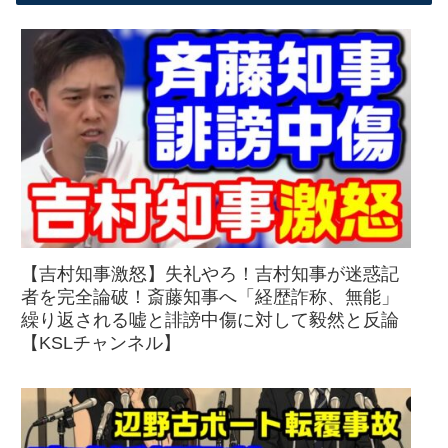
【吉村知事激怒】失礼やろ！吉村知事が迷惑記
者を完全論破！斎藤知事へ「経歴詐称、無能」
繰り返される嘘と誹謗中傷に対して毅然と反論
【KSLチャンネル】