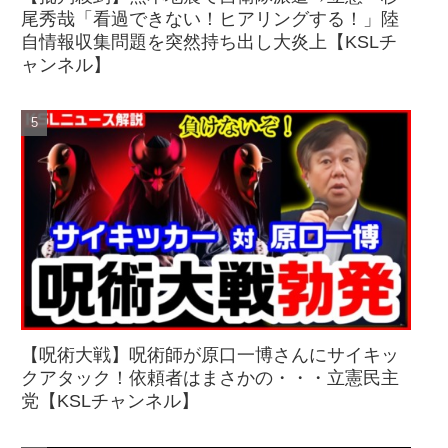
尾秀哉「看過できない！ヒアリングする！」陸
自情報収集問題を突然持ち出し大炎上【KSLチ
ャンネル】
【呪術大戦】呪術師が原口一博さんにサイキッ
クアタック！依頼者はまさかの・・・立憲民主
党【KSLチャンネル】