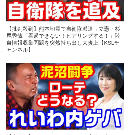
【批判殺到】熊本地震で自衛隊派遣→立憲・杉
尾秀哉「看過できない！ヒアリングする！」陸
自情報収集問題を突然持ち出し大炎上【KSLチ
ャンネル】