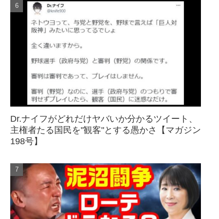
Dr.ナイフがどれだけヤバいか分かるツイート、
主権者たる国民を"観客"とする愚かさ【マガジン
198号】