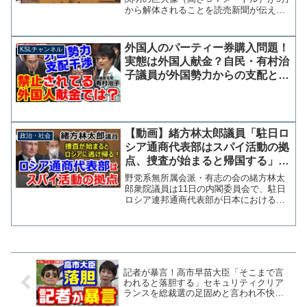
から解体されることを読売新聞が伝えて
いる。今回解体されることになった関羽
像は、建立した市当局が台座だけを建築
物として申請し、像を芸術作品としてい
外国人のパーティー券購入問題！
KSLチャンネル
たことで高さ制限を超え...
実態は外国人献金？自民・有村治
子議員が外国勢力からの支配と干
渉を懸念、岸田総理も問題意識を
共有
【動画】緒方林太郎議員「駐日ロ
政治・社会
シア通商代表部はスパイ活動の拠
点、捜査が始まると帰国する」外
交官の接受を取り消すよう求める
野党系無所属会派・有志の会の緒方林太
郎衆院議員は11日の内閣委員会で、駐日
ロシア連邦通商代表部が日本におけるス
パイ事案の拠点となり、捜査が始まると
本国に帰国するのがパターン化している
ことを指摘し、外交官としての接受をや
めるよう外務省に求めた...
記者が暴言！高市早苗大臣「そこまで言
われると落胆する」セキュリティクリア
ランスを総裁選の足固めと言われ不快感
あらわに