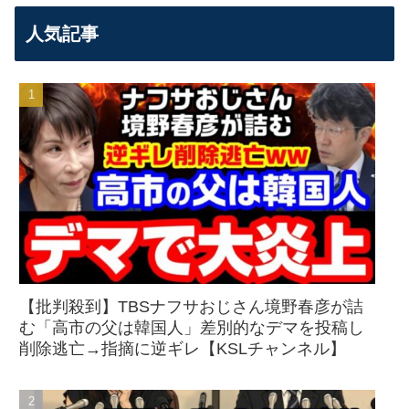
人気記事
【批判殺到】TBSナフサおじさん境野春彦が詰
む「高市の父は韓国人」差別的なデマを投稿し
削除逃亡→指摘に逆ギレ【KSLチャンネル】