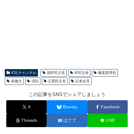
KSLチャンネル
国民民主党
岸田文雄
榛葉賀津也
泉健太
演説
立憲民主党
記者会見
この記事をSNSでシェアしましょう
X
Bluesky
Facebook
Threads
はてブ
LINE