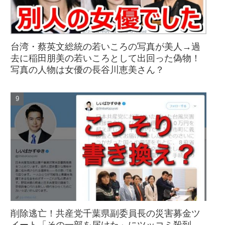
台湾・蔡英文総統の若いころの写真が美人→過
去に稲田朋美の若いころとして出回った偽物！
写真の人物は女優の長谷川恵美さん？
削除逃亡！共産党千葉県副委員長の災害募金ツ
イート「その一部を届けた」にツッコミ殺到→