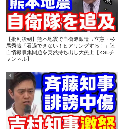
【批判殺到】熊本地震で自衛隊派遣→立憲・杉
尾秀哉「看過できない！ヒアリングする！」陸
自情報収集問題を突然持ち出し大炎上【KSLチ
ャンネル】