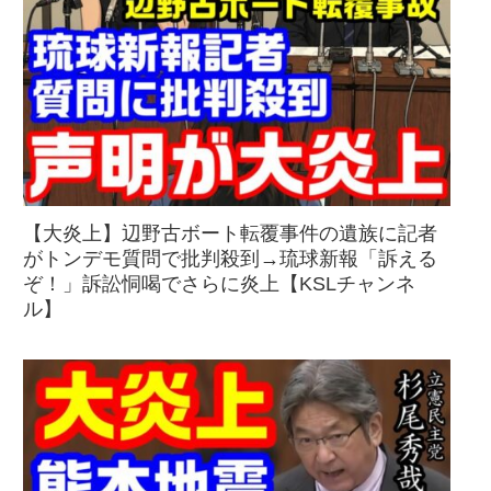
【大炎上】辺野古ボート転覆事件の遺族に記者
がトンデモ質問で批判殺到→琉球新報「訴える
ぞ！」訴訟恫喝でさらに炎上【KSLチャンネ
ル】