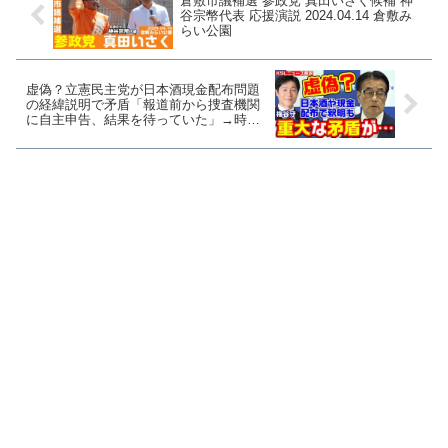
倉敷市議補選 参政党 真田いさく候補 神
谷宗幣代表 応援演説 2024.04.14 倉敷み
らい公園
虚偽？立憲民主党が日本酒現金配布問題
の経緯説明で矛盾「報道前から捜査機関
に自主申告、結果を待っていた」→時系
列的にあり得ない