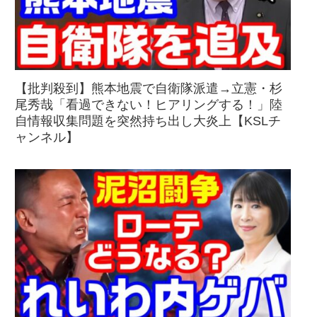
【批判殺到】熊本地震で自衛隊派遣→立憲・杉
尾秀哉「看過できない！ヒアリングする！」陸
自情報収集問題を突然持ち出し大炎上【KSLチ
ャンネル】