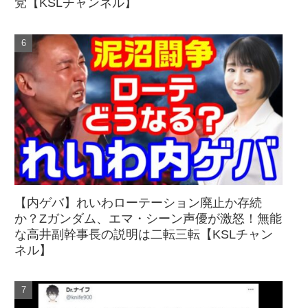
党【KSLチャンネル】
【内ゲバ】れいわローテーション廃止か存続
か？Zガンダム、エマ・シーン声優が激怒！無能
な高井副幹事長の説明は二転三転【KSLチャン
ネル】