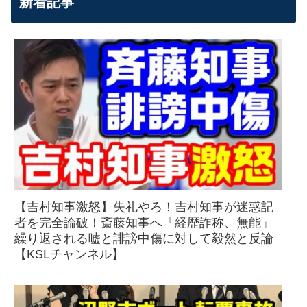
新着記事
【吉村知事激怒】失礼やろ！吉村知事が迷惑記
者を完全論破！斎藤知事へ「経歴詐称、無能」
繰り返される嘘と誹謗中傷に対して毅然と反論
【KSLチャンネル】