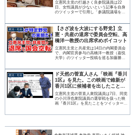
性蔑視では？
立憲民主党の打越さく良参院議員は22
日、女性議員が少ないという記事を自身
のツイッターで引用し「参議院議場を見
渡して、むしろ、「なぜ男性議員がこれ
ほど必要か」を論証してほしい…と思い
ましたが、未だに「なぜ女性議員が必要
【さざ波を大波にする野党】立
政治・社会
か」を説明する必要…脱力...
憲・共産の退席で委員会空転、高
橋洋一教授の出席求めボイコット
立憲民主党と共産党は14日の内閣委員会
で、内閣官房参与の高橋洋一教授（嘉悦
大学）のツイッター投稿を巡る加藤勝信
官房長官の答弁を不服として、高橋教授
本人の委員会出席が無ければ審議には応
じられないと途中退席をした。これによ
ド天然の菅直人さん「映画『香川
政治・社会
り立憲民主党の質疑残り...
1区』を見た。この映画で維新が
香川1区に候補者を出したことを
知った」小川淳也の実家凸事件を
立憲民主党の菅直人衆院議員は7日、同党
蒸し返してしまう
の小川淳也衆院議員の選挙戦を扱った映
画『香川1区』を見たことをツイッターで
報告した。菅氏は「この映画で公示直前
に維新が香川1区に候補者を出したことを
知った。」ということで、伝説の維新幹
事長泣きつき事件も...