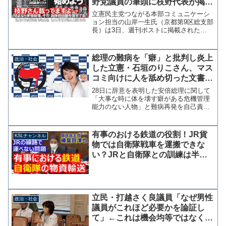
野党議員の筆頭に枝野代表が掲載
された記事
立憲民主党つながる本部コミュニケーシ
ョン担当の山岸一生氏（京都第9区総支部
長）は3日、週刊ポストに掲載された
『「落選運動2020」を始めよう』という
記事のスクショをツイッターでリツイー
ト拡散した。しかし、そこにはバッチリ
総理の難病を「癖」と批判し炎上
政治・社会
同党の枝野幸男代表の...
した立憲・石垣のりこさん、マス
コミ向けに人を舐め切った文書を
公開しさらに炎上
28日に辞意を表明した安倍総理に関して
「大事な時に体を壊す癖がある危機管理
能力のない人物」と難病再発を自己責任
とする投稿を行い党内外から批判を浴び
た立憲民主党の石垣のりこ参院議員が、
取材を申し込むマスコミへの解答文章を
有事のおける鉄道の役割！JR貨
KSLチャンネル
公表した。 問題の投稿...
物では自衛隊戦車を運搬できな
い？JRと自衛隊との訓練は半年
前から調整が必要？国民・榛葉賀
津也議員
立民・打越さく良議員「なぜ男性
政治・社会
議員がこれほど必要かを論証し
て」←これは機会均等ではなく男