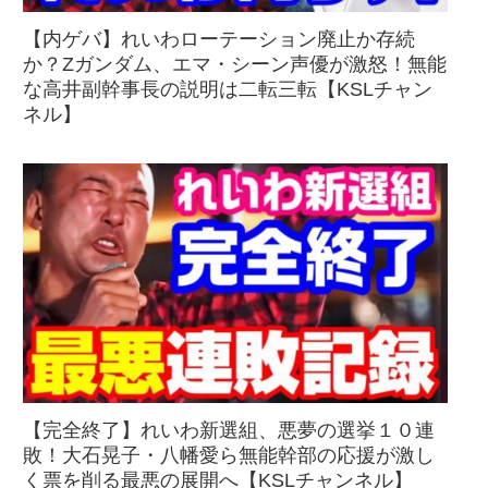
【内ゲバ】れいわローテーション廃止か存続
か？Zガンダム、エマ・シーン声優が激怒！無能
な高井副幹事長の説明は二転三転【KSLチャン
ネル】
【完全終了】れいわ新選組、悪夢の選挙１０連
敗！大石晃子・八幡愛ら無能幹部の応援が激し
く票を削る最悪の展開へ【KSLチャンネル】