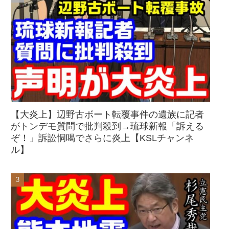
【大炎上】辺野古ボート転覆事件の遺族に記者
がトンデモ質問で批判殺到→琉球新報「訴える
ぞ！」訴訟恫喝でさらに炎上【KSLチャンネ
ル】