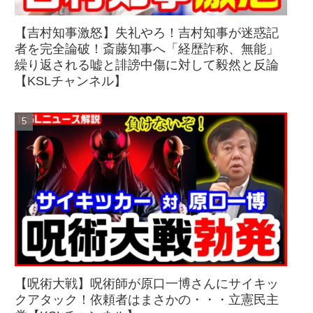
【吉村知事激怒】失礼やろ！吉村知事が迷惑記
者を完全論破！斎藤知事へ「経歴詐称、無能」
繰り返される嘘と誹謗中傷に対して毅然と反論
【KSLチャンネル】
【呪術大戦】呪術師が原口一博さんにサイキッ
クアタック！依頼者はまさかの・・・立憲民主