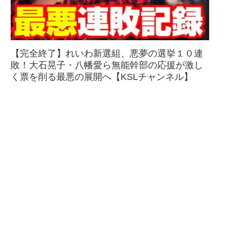
【完全終了】れいわ新選組、悪夢の選挙１０連
敗！大石晃子・八幡愛ら無能幹部の応援が激し
く票を削る最悪の展開へ【KSLチャンネル】