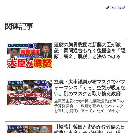
ksl-live!
関連記事
蓮舫の胸糞態度に新藤大臣が激
KSLチャンネル
怒！質問通告もなく後援会を「隠
蔽、裏金、脱税」と決めつける質
問繰り返す
立憲・大串議員が布マスクでパフ
政治・社会
ォーマンス「くっ、空気が吸えな
い」別のマスクと取り換え政府配
布分を無駄にする
立憲民主党の大串博志衆院議員は28日の
予算委員会で、政府が配布した布マスク
を着用し質問に立っていたが、途中から
別のマスクに取り換え「くっ、空気を吸
ことが難しい」と布マスクを批判するパ
フォーマンスを行った。これに対して安
【疑惑】韓国と密約か!?竹島の日
政治・社会
倍総理は「私はずっとし...
式典に出席もせず解決しない理