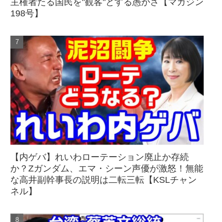
主権者たる国民を"観客"とする愚かさ【マガジン
198号】
【内ゲバ】れいわローテーション廃止か存続
か？Zガンダム、エマ・シーン声優が激怒！無能
な高井副幹事長の説明は二転三転【KSLチャン
ネル】