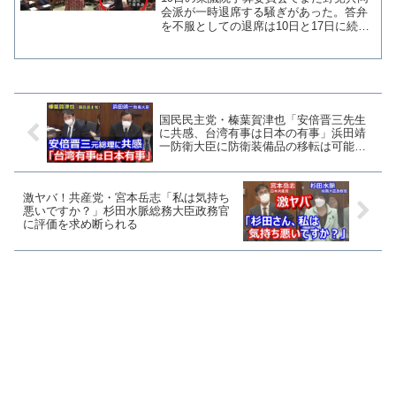
会派が一時退席する騒ぎがあった。答弁
を不服としての退席は10日と17日に続い
て3回目の退席となる。 質問に立ってい
た立憲民主党の山尾志桜里議員が、人事
院給与局長の答弁が曖昧であったため
「私はちゃんとした...
国民民主党・榛葉賀津也「安倍晋三先生
に共感、台湾有事は日本の有事」浜田靖
一防衛大臣に防衛装備品の移転は可能か
問う
激ヤバ！共産党・宮本岳志「私は気持ち
悪いですか？」杉田水脈総務大臣政務官
に評価を求め断られる