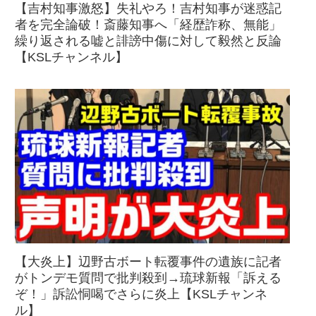
【吉村知事激怒】失礼やろ！吉村知事が迷惑記
者を完全論破！斎藤知事へ「経歴詐称、無能」
繰り返される嘘と誹謗中傷に対して毅然と反論
【KSLチャンネル】
【大炎上】辺野古ボート転覆事件の遺族に記者
がトンデモ質問で批判殺到→琉球新報「訴える
ぞ！」訴訟恫喝でさらに炎上【KSLチャンネ
ル】