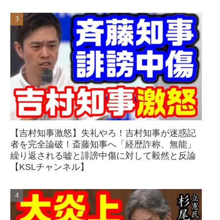
【吉村知事激怒】失礼やろ！吉村知事が迷惑記
者を完全論破！斎藤知事へ「経歴詐称、無能」
繰り返される嘘と誹謗中傷に対して毅然と反論
【KSLチャンネル】