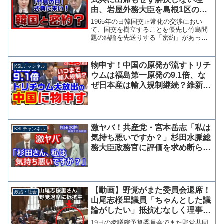
由、岩屋外務大臣を島根1区の亀
井亜紀子が追及【KSLチャンネ
1965年の日韓国交正常化の交渉におい
ル】
て、国交を樹立することを優先し竹島問
題の結論を先送りする「密約」があった
とされる説について、立憲民主党の亀井
亜紀子議員が9日の外務委員会で岩屋毅外
務大臣の見解を質しています。 亀井議
物申す！中国の原発が流すトリチ
KSLチャンネル
員は島根県選出の議員...
ウムは福島第一原発の9.1倍、な
ぜ日本産は輸入規制継続？維新・
東徹議員が斉藤経産大臣の見解質
す
激ヤバ！共産党・宮本岳志「私は
KSLチャンネル
気持ち悪いですか？」杉田水脈総
務大臣政務官に評価を求め断られ
る
【動画】野党がまた委員会退席！
政治・社会
山尾志桜里議員「ちゃんとした議
論がしたい」抵抗むなしく理事に
連れ出される
19日の衆議院予算委員会でまた野党共同