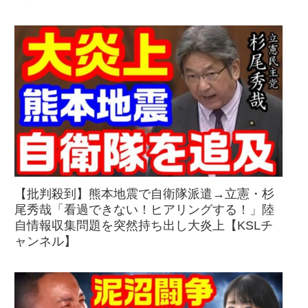
【批判殺到】熊本地震で自衛隊派遣→立憲・杉
尾秀哉「看過できない！ヒアリングする！」陸
自情報収集問題を突然持ち出し大炎上【KSLチ
ャンネル】