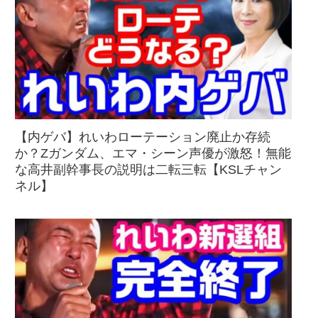
【内ゲバ】れいわローテーション廃止か存続
か？Zガンダム、エマ・シーン声優が激怒！無能
な高井副幹事長の説明は二転三転【KSLチャン
ネル】