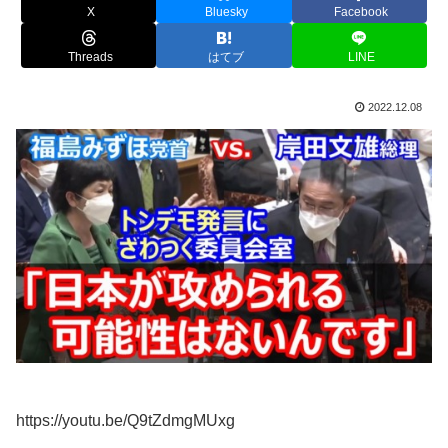
X
Bluesky
Facebook
Threads
はてブ
LINE
2022.12.08
https://youtu.be/Q9tZdmgMUxg