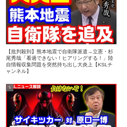
【批判殺到】熊本地震で自衛隊派遣→立憲・杉
尾秀哉「看過できない！ヒアリングする！」陸
自情報収集問題を突然持ち出し大炎上【KSLチ
ャンネル】