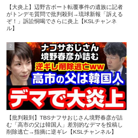
【大炎上】辺野古ボート転覆事件の遺族に記者
がトンデモ質問で批判殺到→琉球新報「訴える
ぞ！」訴訟恫喝でさらに炎上【KSLチャンネ
ル】
【批判殺到】TBSナフサおじさん境野春彦が詰
む「高市の父は韓国人」差別的なデマを投稿し
削除逃亡→指摘に逆ギレ【KSLチャンネル】