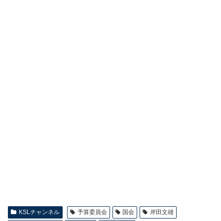
KSLチャンネル
予算委員会
国会
岸田文雄