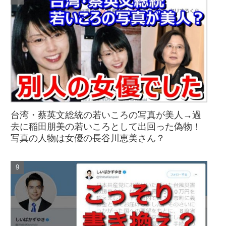
台湾・蔡英文総統の若いころの写真が美人→過
去に稲田朋美の若いころとして出回った偽物！
写真の人物は女優の長谷川恵美さん？