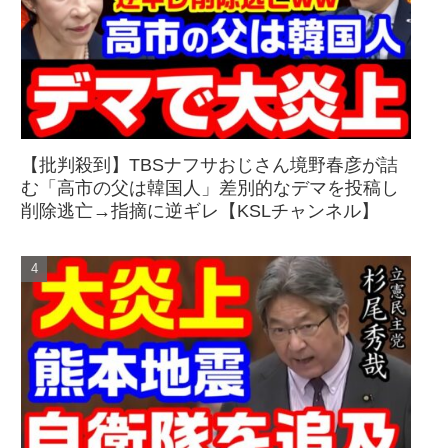
【批判殺到】TBSナフサおじさん境野春彦が詰
む「高市の父は韓国人」差別的なデマを投稿し
削除逃亡→指摘に逆ギレ【KSLチャンネル】