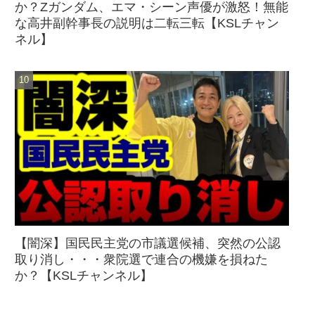
か？Zガンダム、エマ・シーン声優が激怒！無能
な高井副幹事長の説明は二転三転【KSLチャン
ネル】
【闇深】国民民主党の市議選候補、突然の公認
取り消し・・・衆院選で連合の機嫌を損ねた
か？【KSLチャンネル】