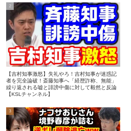
【吉村知事激怒】失礼やろ！吉村知事が迷惑記
者を完全論破！斎藤知事へ「経歴詐称、無能」
繰り返される嘘と誹謗中傷に対して毅然と反論
【KSLチャンネル】