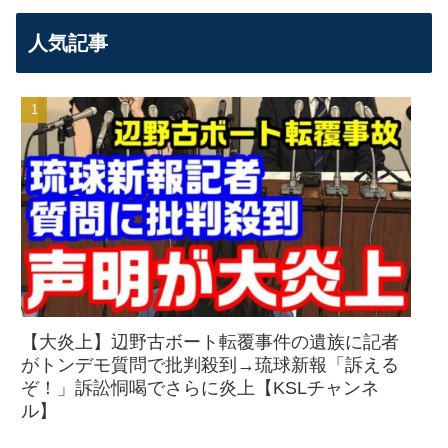
人気記事
【大炎上】辺野古ボート転覆事件の遺族に記者
がトンデモ質問で批判殺到→琉球新報「訴える
ぞ！」訴訟恫喝でさらに炎上【KSLチャンネ
ル】