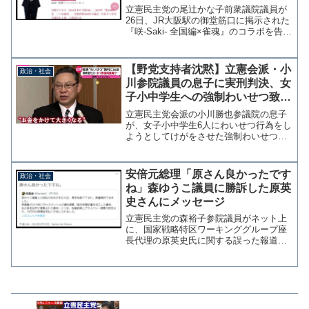
咲-Saki-全国編×雀魂のコラボ看
立憲民主党の尾辻かな子前衆議院議員が
板に苦言
26日、JR大阪駅の御堂筋口に掲示された
『咲-Saki- 全国編×雀魂』のコラボを告知
する看板を撮影しツイッターで「022年の
日本、女性の性的なイラストが堂々と駅
出口で広告になるのか…。」とコメント
【野党支持者沈黙】立憲会派・小
政治・社会
をした...
川参院議員の息子に実刑判決、女
子小中学生への強制わいせつ致傷
など連続6件（保釈中も犯行継
立憲民主党会派の小川勝也参議院の息子
続）で懲役たったの4年？
が、女子小中学生6人にわいせつ行為をし
ようとしてけがをさせた強制わいせつ致
傷などの罪に問われた裁判員裁判で、東
京地裁は２１日、小川遥資被告に懲役４
年（求刑・懲役５年）の判決を言い渡し
安倍元総理「原さん良かったです
政治・社会
た。 裁判長は「７カ月...
ね」森ゆうこ議員に勝訴した原英
史さんにメッセージ
立憲民主党の森裕子参院議員がネット上
に、国家戦略特区ワーキンググループ座
長代理の原英史氏に関する誤った報道記
事や個人宅住所が記載された資料を掲載
したことで名誉を傷つけられたとして、
原氏が385万円の賠償を求めていた訴訟の
判決が18日に東京地...