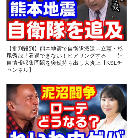
【批判殺到】熊本地震で自衛隊派遣→立憲・杉
尾秀哉「看過できない！ヒアリングする！」陸
自情報収集問題を突然持ち出し大炎上【KSLチ
ャンネル】