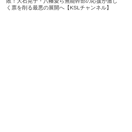
敗！大石晃子・八幡愛ら無能幹部の応援が激し
く票を削る最悪の展開へ【KSLチャンネル】