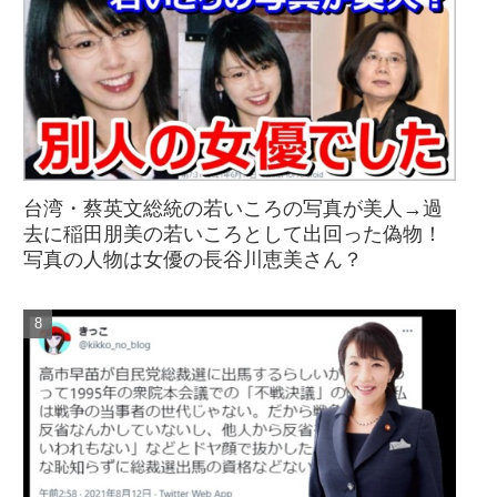
台湾・蔡英文総統の若いころの写真が美人→過
去に稲田朋美の若いころとして出回った偽物！
写真の人物は女優の長谷川恵美さん？