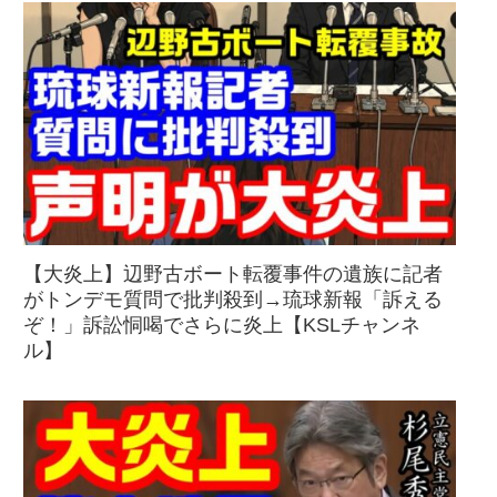
【大炎上】辺野古ボート転覆事件の遺族に記者
がトンデモ質問で批判殺到→琉球新報「訴える
ぞ！」訴訟恫喝でさらに炎上【KSLチャンネ
ル】