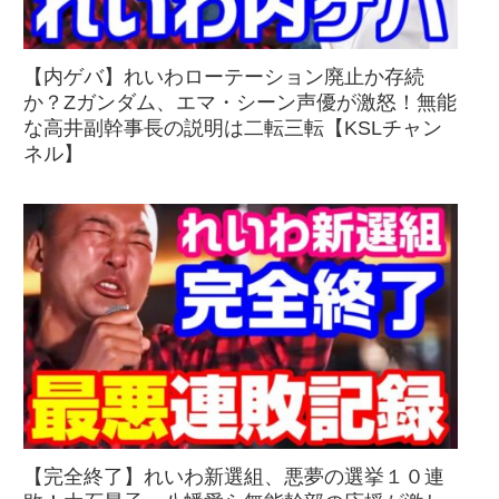
【内ゲバ】れいわローテーション廃止か存続
か？Zガンダム、エマ・シーン声優が激怒！無能
な高井副幹事長の説明は二転三転【KSLチャン
ネル】
【完全終了】れいわ新選組、悪夢の選挙１０連