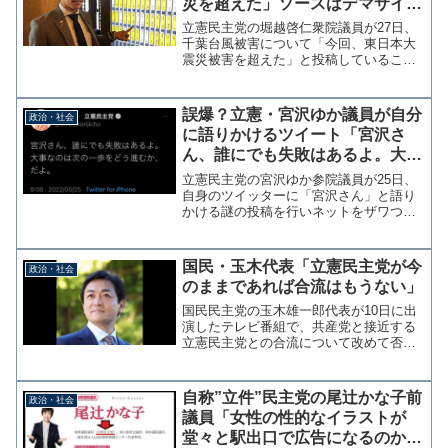
災を超えた」ソースはデマサイト
情報速報ドットコム
立憲民主党の堀越啓仁衆院議員が27日、
千葉台風被害について「今回、東日本大
震災被害を超えた」と投稿していること
がわかった。引用された記事のタイトル
は「千葉県の台風被害、東日本大震災超
えの３６７億円に！千葉として過去最大
誤爆？立憲・宮沢ゆか議員が自分
政治・社会
の被害 安倍首相の公式...
に語りかけるツイート「宮沢さ
ん、誰にでも失敗はあるよ。大事
なのは次の一歩をどう進むか、だ
立憲民主党の宮沢ゆか参院議員が25日、
よ。」
自身のツイッターに「宮沢さん」と語り
かける謎の投稿を行いネットをザワつか
せている。 宮沢議員は「宮沢さん、誰
にでも失敗はあるよ。大事なのは次の一
歩をどう進むか、だよ。」と投稿してい
国民・玉木代表「立憲民主党が今
政治・社会
るが、これが複数アカウ...
のままであれば合流はもうない」
国民民主党の玉木雄一郎代表が10日に出
演したテレビ番組で、共産党と接近する
立憲民主党との合流について改めて否定
をしている。国民・玉木代表「立憲との
合流はもうない」 共産との閣外協力で |
毎日新聞 国民民主党の玉木雄一郎代表
自称”立件”民主党の尾辻かな子前
政治・社会
は10日のフジテ...
議員「女性の性的なイラストが
堂々と駅出口で広告になるのか」