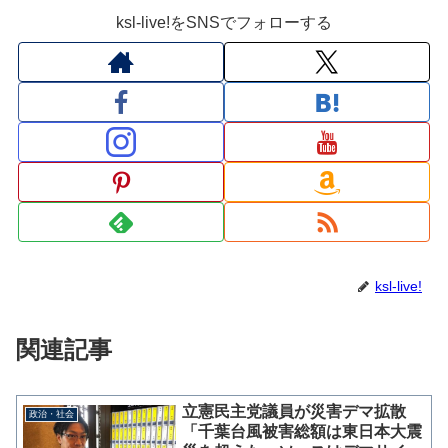
ksl-live!をSNSでフォローする
ksl-live!
関連記事
立憲民主党議員が災害デマ拡散
政治・社会
「千葉台風被害総額は東日本大震