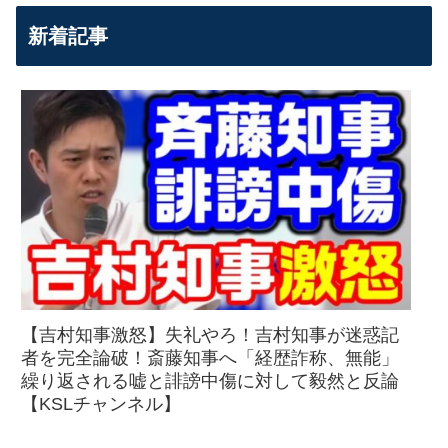
新着記事
【吉村知事激怒】失礼やろ！吉村知事が迷惑記
者を完全論破！斎藤知事へ「経歴詐称、無能」
繰り返される嘘と誹謗中傷に対して毅然と反論
【KSLチャンネル】