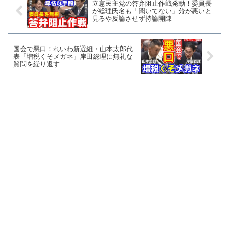
立憲民主党の答弁阻止作戦発動！委員長
が総理氏名も「聞いてない」分が悪いと
見るや反論させず持論開陳
国会で悪口！れいわ新選組・山本太郎代
表「増税くそメガネ」岸田総理に無礼な
質問を繰り返す