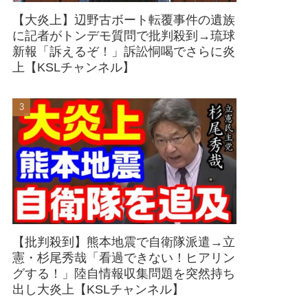
【大炎上】辺野古ボート転覆事件の遺族
に記者がトンデモ質問で批判殺到→琉球
新報「訴えるぞ！」訴訟恫喝でさらに炎
上【KSLチャンネル】
【批判殺到】熊本地震で自衛隊派遣→立
憲・杉尾秀哉「看過できない！ヒアリン
グする！」陸自情報収集問題を突然持ち
出し大炎上【KSLチャンネル】