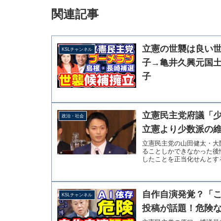
関連記事
立憲の世襲は良い
KSLチャンネル
子→亀井久興元国
子
立憲民主党府議「
政治・社会
立憲より少数派の
立憲民主党の山田健太・大
ることしかできなかった後
したことを正当化せんとする
自作自演発覚？「
KSLチャンネル
投稿が話題！危険な