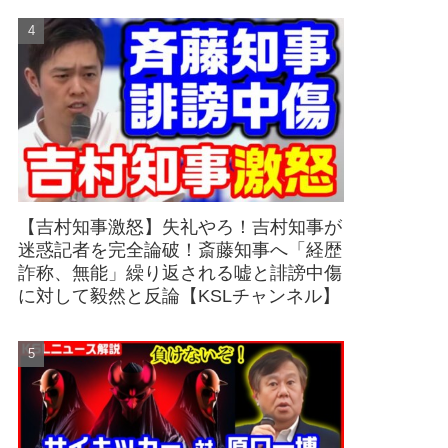
【吉村知事激怒】失礼やろ！吉村知事が
迷惑記者を完全論破！斎藤知事へ「経歴
詐称、無能」繰り返される嘘と誹謗中傷
に対して毅然と反論【KSLチャンネル】