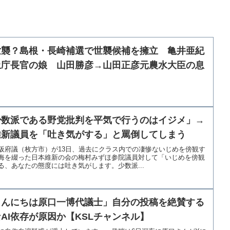
世襲？島根・長崎補選で世襲候補を擁立 亀井亜紀
土庁長官の娘 山田勝彦→山田正彦元農水大臣の息
少数派である野党批判を平気で行うのはイジメ」→
維新議員を「吐き気がする」と罵倒してしまう
阪府議（枚方市）が13日、過去にクラス内での凄惨ないじめを傍観す
悔を綴った日本維新の会の梅村みずほ参院議員対して「いじめを傍観
、あなたの態度には吐き気がします。少数派...
こんにちは原口一博代議士」自分の投稿を絶賛する
AI依存が原因か【KSLチャンネル】