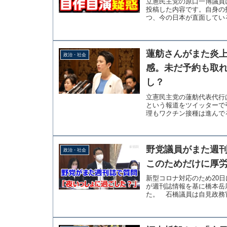
立憲民主党の原口一博議員
投稿した内容です。自身の
つ、今の日本が直面している
蓮舫さんがまた炎上
政治・社会
感。未だ予約も取
し？
立憲民主党の蓮舫代表代行
という報道をツイッターで
理もワクチン接種は進んでる
野党議員がまた週
政治・社会
このためだけに厚
新型コロナ対応のため20
が週刊誌情報を基に橋本岳
た。 石橋議員は自見政務官