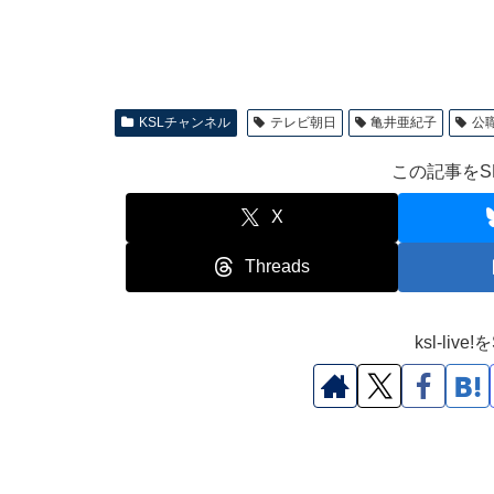
KSLチャンネル
テレビ朝日
亀井亜紀子
公
この記事をS
X
Threads
ksl-li