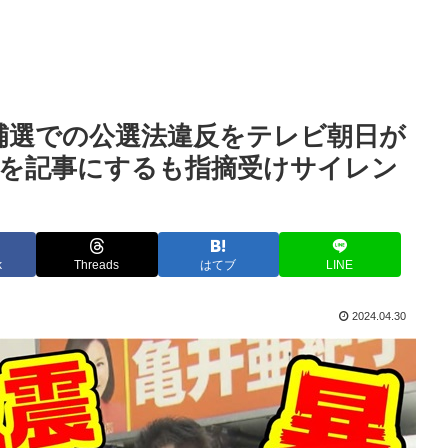
補選での公選法違反をテレビ朝日が
問を記事にするも指摘受けサイレン
k
Threads
はてブ
LINE
2024.04.30