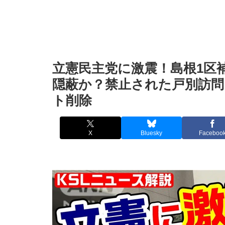
立憲民主党に激震！島根1区
隠蔽か？禁止された戸別訪
ト削除
X
Bluesky
Faceboo