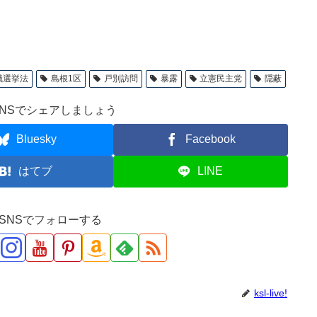
職選挙法
島根1区
戸別訪問
暴露
立憲民主党
隠蔽
NSでシェアしましょう
Bluesky
Facebook
はてブ
LINE
ve!をSNSでフォローする
ksl-live!