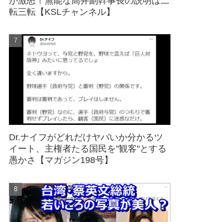
が激怒！無能な高井副幹事長の説明は二
転三転【KSLチャンネル】
Dr.ナイフがどれだけヤバいか分かるツ
イート、主権者たる国民を"観客"とする
愚かさ【マガジン198号】