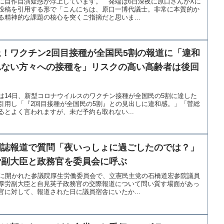
に自作自演疑惑が浮上しています。 発端は6日深夜に原口さんがXに
投稿を引用する形で「こんにちは、原口一博代議士。非常に本質的か
精神的な課題の核心を突くご指摘だと思いま...
！ワクチン2回目接種が全国民5割の報道に「違和
れない方々への接種を」リスクの高い高齢者は後回
は14日、新型コロナウイルスのワクチン接種が全国民の5割に達した
引用し「『2回目接種が全国民の5割』との見出しに違和感。」「菅総
とよく言われますが、未だ予約も取れない...
刊誌報道で質問「夜いっしょに過ごしたのでは？」
労副大臣と政務官を委員会に呼ぶ
日に開かれた参議院厚生労働委員会で、立憲民主党の石橋道宏参院議員
厚労副大臣と自見英子政務官の交際報道について問い質す場面があっ
に対して、報道された日に議員宿舎にいたか...