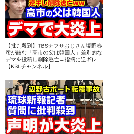
【批判殺到】TBSナフサおじさん境野春
彦が詰む「高市の父は韓国人」差別的な
デマを投稿し削除逃亡→指摘に逆ギレ
【KSLチャンネル】