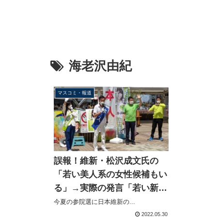
海老沢由紀
マスコミ・報道
誤報！維新・松沢成文氏の
「若い美人系の女性候補もい
る」→実際の発言「若い新進
気鋭の女性候補もいる」日刊
今夏の参院選に日本維新の...
スポーツは小さく訂正
2022.05.30