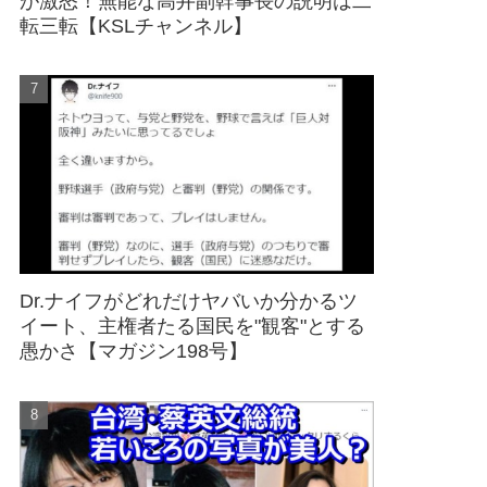
が激怒！無能な高井副幹事長の説明は二
転三転【KSLチャンネル】
Dr.ナイフがどれだけヤバいか分かるツ
イート、主権者たる国民を"観客"とする
愚かさ【マガジン198号】