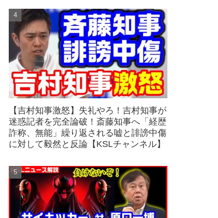
【吉村知事激怒】失礼やろ！吉村知事が
迷惑記者を完全論破！斎藤知事へ「経歴
詐称、無能」繰り返される嘘と誹謗中傷
に対して毅然と反論【KSLチャンネル】