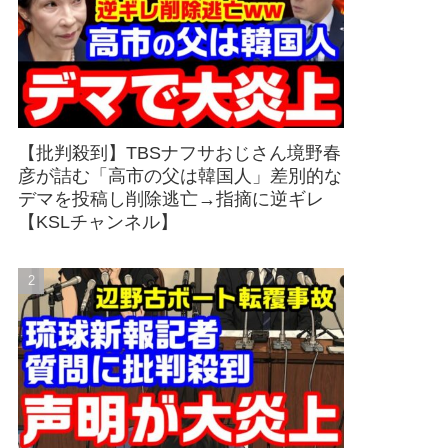
【批判殺到】TBSナフサおじさん境野春
彦が詰む「高市の父は韓国人」差別的な
デマを投稿し削除逃亡→指摘に逆ギレ
【KSLチャンネル】