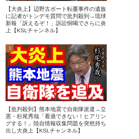
【大炎上】辺野古ボート転覆事件の遺族
に記者がトンデモ質問で批判殺到→琉球
新報「訴えるぞ！」訴訟恫喝でさらに炎
上【KSLチャンネル】
【批判殺到】熊本地震で自衛隊派遣→立
憲・杉尾秀哉「看過できない！ヒアリン
グする！」陸自情報収集問題を突然持ち
出し大炎上【KSLチャンネル】