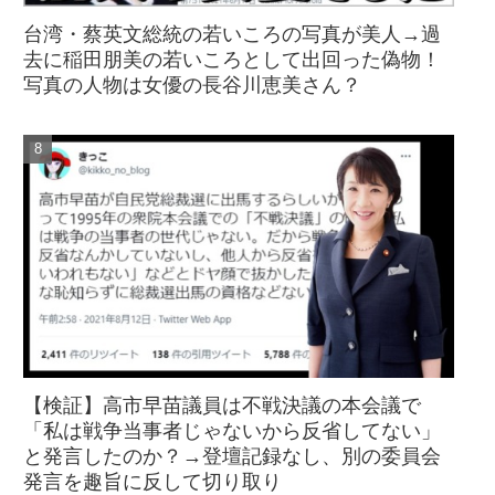
台湾・蔡英文総統の若いころの写真が美人→過
去に稲田朋美の若いころとして出回った偽物！
写真の人物は女優の長谷川恵美さん？
【検証】高市早苗議員は不戦決議の本会議で
「私は戦争当事者じゃないから反省してない」
と発言したのか？→登壇記録なし、別の委員会
発言を趣旨に反して切り取り