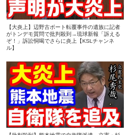
【大炎上】辺野古ボート転覆事件の遺族に記者
がトンデモ質問で批判殺到→琉球新報「訴える
ぞ！」訴訟恫喝でさらに炎上【KSLチャンネ
ル】