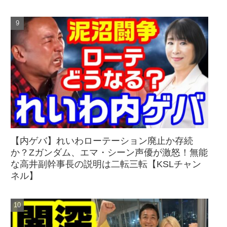
【内ゲバ】れいわローテーション廃止か存続
か？Zガンダム、エマ・シーン声優が激怒！無能
な高井副幹事長の説明は二転三転【KSLチャン
ネル】