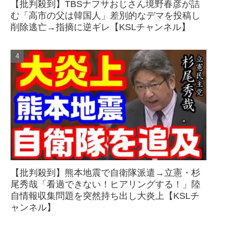
【批判殺到】TBSナフサおじさん境野春彦が詰
む「高市の父は韓国人」差別的なデマを投稿し
削除逃亡→指摘に逆ギレ【KSLチャンネル】
【批判殺到】熊本地震で自衛隊派遣→立憲・杉
尾秀哉「看過できない！ヒアリングする！」陸
自情報収集問題を突然持ち出し大炎上【KSLチ
ャンネル】