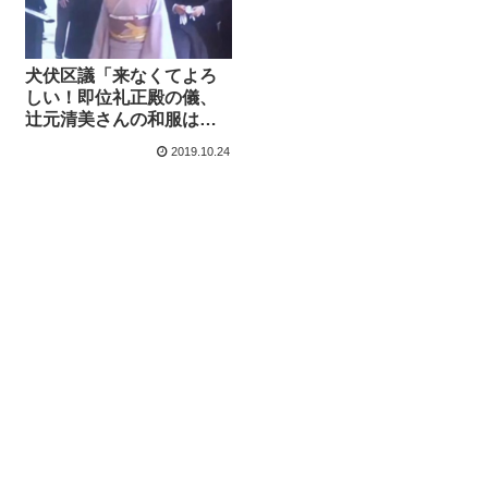
犬伏区議「来なくてよろ
しい！即位礼正殿の儀、
辻元清美さんの和服は似
合わない、天皇制反対の
2019.10.24
反日左翼」ブログ投稿