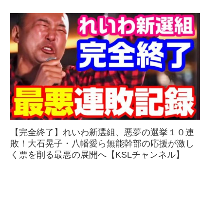
【完全終了】れいわ新選組、悪夢の選挙１０連
敗！大石晃子・八幡愛ら無能幹部の応援が激し
く票を削る最悪の展開へ【KSLチャンネル】