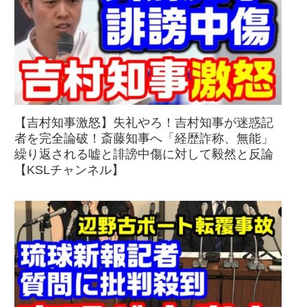
【吉村知事激怒】失礼やろ！吉村知事が迷惑記
者を完全論破！斎藤知事へ「経歴詐称、無能」
繰り返される嘘と誹謗中傷に対して毅然と反論
【KSLチャンネル】