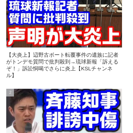
【大炎上】辺野古ボート転覆事件の遺族に記者
がトンデモ質問で批判殺到→琉球新報「訴える
ぞ！」訴訟恫喝でさらに炎上【KSLチャンネ
ル】