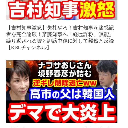
【吉村知事激怒】失礼やろ！吉村知事が迷惑記
者を完全論破！斎藤知事へ「経歴詐称、無能」
繰り返される嘘と誹謗中傷に対して毅然と反論
【KSLチャンネル】