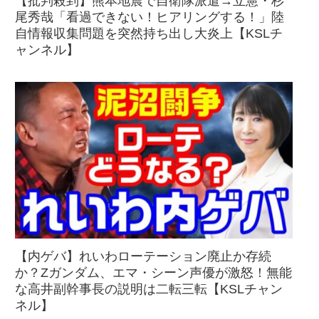
【批判殺到】熊本地震で自衛隊派遣→立憲・杉
尾秀哉「看過できない！ヒアリングする！」陸
自情報収集問題を突然持ち出し大炎上【KSLチ
ャンネル】
【内ゲバ】れいわローテーション廃止か存続
か？Zガンダム、エマ・シーン声優が激怒！無能
な高井副幹事長の説明は二転三転【KSLチャン
ネル】