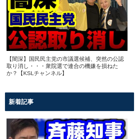
【闇深】国民民主党の市議選候補、突然の公認
取り消し・・・衆院選で連合の機嫌を損ねた
か？【KSLチャンネル】
新着記事