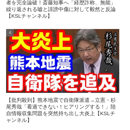
者を完全論破！斎藤知事へ「経歴詐称、無能」
繰り返される嘘と誹謗中傷に対して毅然と反論
【KSLチャンネル】
【批判殺到】熊本地震で自衛隊派遣→立憲・杉
尾秀哉「看過できない！ヒアリングする！」陸
自情報収集問題を突然持ち出し大炎上【KSLチ
ャンネル】