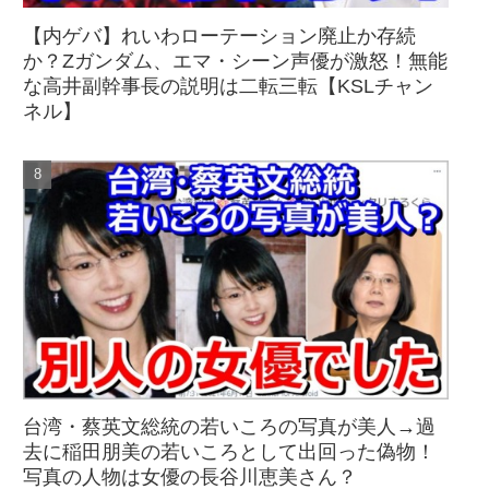
【内ゲバ】れいわローテーション廃止か存続
か？Zガンダム、エマ・シーン声優が激怒！無能
な高井副幹事長の説明は二転三転【KSLチャン
ネル】
台湾・蔡英文総統の若いころの写真が美人→過
去に稲田朋美の若いころとして出回った偽物！
写真の人物は女優の長谷川恵美さん？