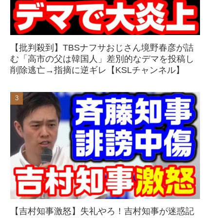
【批判殺到】TBSナフサおじさん境野春彦が詰
む「高市の父は韓国人」差別的なデマを投稿し
削除逃亡→指摘に逆ギレ【KSLチャンネル】
【吉村知事激怒】失礼やろ！吉村知事が迷惑記