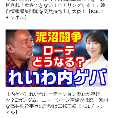
尾秀哉「看過できない！ヒアリングする！」陸
自情報収集問題を突然持ち出し大炎上【KSLチ
ャンネル】
【内ゲバ】れいわローテーション廃止か存続
か？Zガンダム、エマ・シーン声優が激怒！無能
な高井副幹事長の説明は二転三転【KSLチャン
ネル】