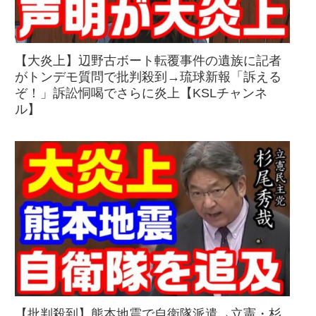
【大炎上】辺野古ボート転覆事件の遺族に記者
がトンデモ質問で批判殺到→琉球新報「訴える
ぞ！」訴訟恫喝でさらに炎上【KSLチャンネ
ル】
【批判殺到】熊本地震で自衛隊派遣→立憲・杉