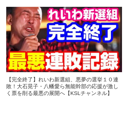
【完全終了】れいわ新選組、悪夢の選挙１０連
敗！大石晃子・八幡愛ら無能幹部の応援が激し
く票を削る最悪の展開へ【KSLチャンネル】