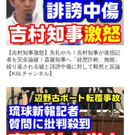
【吉村知事激怒】失礼やろ！吉村知事が迷惑記
者を完全論破！斎藤知事へ「経歴詐称、無能」
繰り返される嘘と誹謗中傷に対して毅然と反論
【KSLチャンネル】