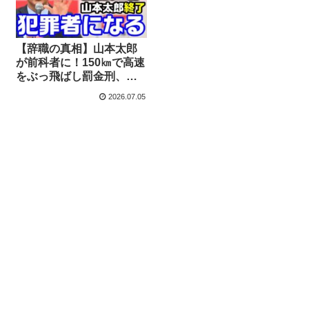
【辞職の真相】山本太郎
が前科者に！150㎞で高速
をぶっ飛ばし罰金刑、警
察の呼び出しを無視→秘
2026.07.05
書の身代わり出頭を画策
か？【KSLチャンネル】