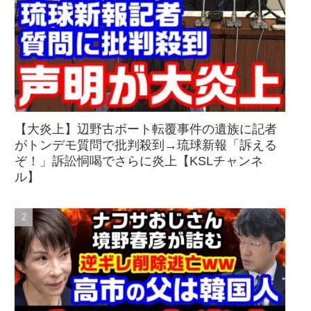
【大炎上】辺野古ボート転覆事件の遺族に記者
がトンデモ質問で批判殺到→琉球新報「訴える
ぞ！」訴訟恫喝でさらに炎上【KSLチャンネ
ル】